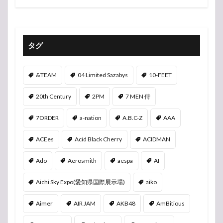
タグ
&TEAM
04 Limited Sazabys
10-FEET
20th Century
2PM
7 MEN 侍
7ORDER
a-nation
A.B.C-Z
AAA
ACEes
Acid Black Cherry
ACIDMAN
Ado
Aerosmith
aespa
AI
Aichi Sky Expo(愛知県国際展示場)
aiko
Aimer
AIR JAM
AKB48
AmBitious