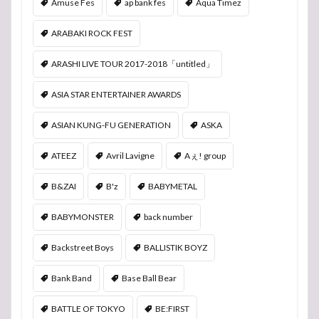
Amuse Fes
ap bank fes
Aqua Timez
ARABAKI ROCK FEST
ARASHI LIVE TOUR 2017-2018「untitled」
ASIA STAR ENTERTAINER AWARDS
ASIAN KUNG-FU GENERATION
ASKA
ATEEZ
Avril Lavigne
Aぇ! group
B&ZAI
B'z
BABYMETAL
BABYMONSTER
back number
Backstreet Boys
BALLISTIK BOYZ
Bank Band
Base Ball Bear
BATTLE OF TOKYO
BE:FIRST