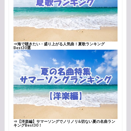
⇒
海で聴きたい・盛り上がる人気曲！夏歌ランキング
Best30選
⇒
【洋楽編】サマーソングでノリノリ&切ない夏の名曲ラン
キングBest30！