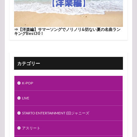
⇒
【洋楽編】サマーソングでノリノリ&切ない夏の名曲ラン
キングBest30！
カテゴリー
K-POP
LIVE
STARTO ENTERTAINMENT (旧ジャニーズ
アスリート