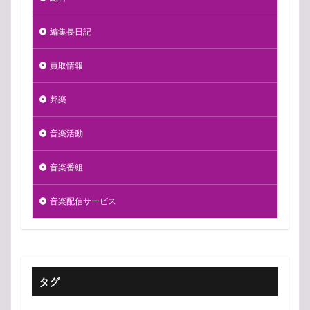
編集長日記
買取情報
邦楽
音楽活動
音楽番組
音楽配信サービス
タグ