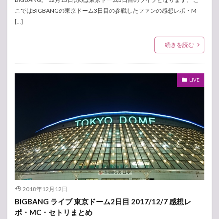
こではBIGBANGの東京ドーム3日目の参戦したファンの感想レポ・M
[…]
続きを読む
LIVE
2018年12月12日
BIGBANG ライブ 東京ドーム2日目 2017/12/7 感想レ
ポ・MC・セトリまとめ