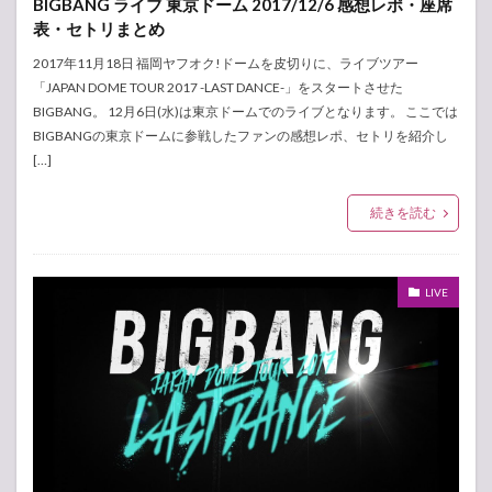
BIGBANG ライブ 東京ドーム 2017/12/6 感想レポ・座席
表・セトリまとめ
2017年11月18日 福岡ヤフオク!ドームを皮切りに、ライブツアー
「JAPAN DOME TOUR 2017 -LAST DANCE-」をスタートさせた
BIGBANG。 12月6日(水)は東京ドームでのライブとなります。 ここでは
BIGBANGの東京ドームに参戦したファンの感想レポ、セトリを紹介し
[…]
続きを読む
LIVE