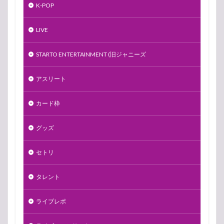
K-POP
LIVE
STARTO ENTERTAINMENT (旧ジャニーズ
アスリート
カード枠
グッズ
セトリ
タレント
ライブレポ