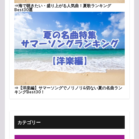
⇒
海で聴きたい・盛り上がる人気曲！夏歌ランキング
Best30選
⇒
【洋楽編】サマーソングでノリノリ&切ない夏の名曲ラン
キングBest30！
カテゴリー