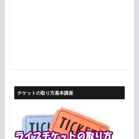
チケットの取り方基本講座