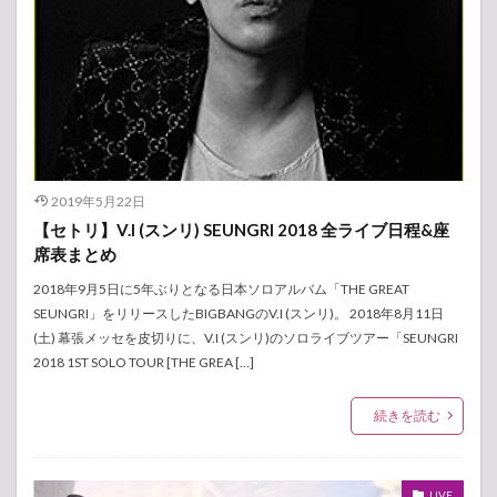
2019年5月22日
【セトリ】V.I (スンリ) SEUNGRI 2018 全ライブ日程&座
席表まとめ
2018年9月5日に5年ぶりとなる日本ソロアルバム「THE GREAT
SEUNGRI」をリリースしたBIGBANGのV.I (スンリ)。 2018年8月11日
(土) 幕張メッセを皮切りに、V.I (スンリ)のソロライブツアー「SEUNGRI
2018 1ST SOLO TOUR [THE GREA […]
続きを読む
LIVE