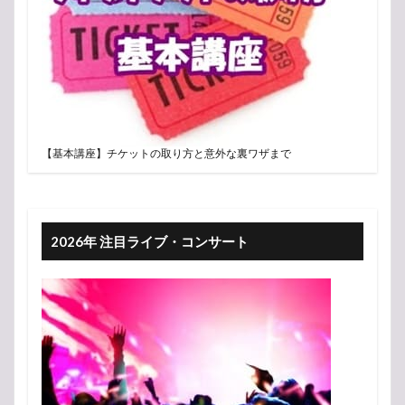
【基本講座】チケットの取り方と意外な裏ワザまで
2026年 注目ライブ・コンサート