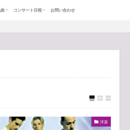
気曲
コンサート日程
お問い合わせ
TAINMENT (旧ジャニーズ)
アルバム
セトリ・まとめ
ライブレポ
カード枠
洋楽