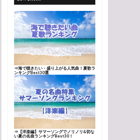
⇒
海で聴きたい・盛り上がる人気曲！夏歌ラ
ンキングBest30選
⇒
【洋楽編】サマーソングでノリノリ&切な
い夏の名曲ランキングBest30！