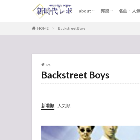
about
邦楽
名曲・人
ライター紹介
プライバシーポリシー
免責事項
STARTO ENTER
女性アイドル
K-POP
洋楽
おすすめ
歌詞考察
HOME
Backstreet Boys
TAG
Backstreet Boys
新着順
人気順