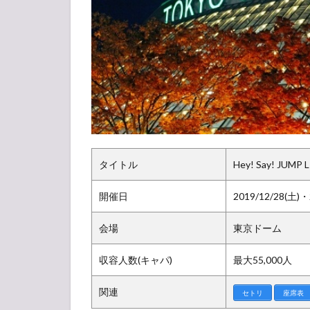
情報
（在
庫）
1.3
グッ
ズ待
機・
販売
列・
待ち
タイトル
Hey! Say! JUMP
時間
状況
開催日
2019/12/28(土)
2
Hey!
会場
東京ドーム
Say!
JUMP
収容人数(キャパ)
最大55,000人
LIVE
TOUR
関連
2019-
セトリ
座席表
2020