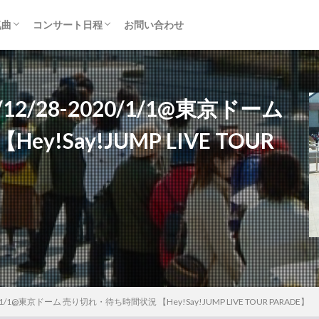
気曲
コンサート日程
お問い合わせ
TAINMENT (旧ジャニーズ)
アルバム
セトリ・まとめ
ライブレポ
カード枠
12/28-2020/1/1@東京ドーム
!Say!JUMP LIVE TOUR
0/1/1@東京ドーム 売り切れ・待ち時間状況 【Hey!Say!JUMP LIVE TOUR PARADE】