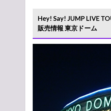
Hey!
Say!
JUMP
Hey! Say! JUMP LIVE 
LIVE
TOUR
販売情報 東京ドーム
2019-
2020
PARADE
グッズ
販売情
報 東京
ドーム
1.1
会場
販売
開始
日時
1.2
売り
切れ