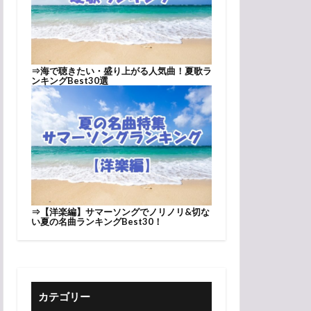
⇒
海で聴きたい・盛り上がる人気曲！夏歌ラ
ンキングBest30選
⇒
【洋楽編】サマーソングでノリノリ&切な
い夏の名曲ランキングBest30！
カテゴリー