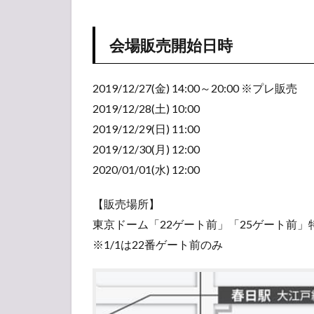
PARADE
ツアー
会場販売開始日時
日程・
スケジ
ュール
2019/12/27(金) 14:00～20:00 ※プレ販売
3
2019/12/28(土) 10:00
【ア
ンケ
2019/12/29(日) 11:00
ー
2019/12/30(月) 12:00
ト】
2020/01/01(水) 12:00
人気
投票
所
【販売場所】
東京ドーム「22ゲート前」「25ゲート前」
※1/1は22番ゲート前のみ