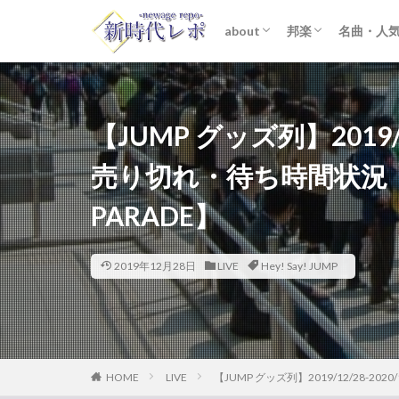
about
邦楽
名曲・人
ライター紹介
プライバシーポリシー
免責事項
STARTO ENTER
女性アイドル
K-POP
洋楽
おすすめ
歌詞考察
【JUMP グッズ列】2019/
売り切れ・待ち時間状況 【Hey
PARADE】
2019年12月28日
LIVE
Hey! Say! JUMP
HOME
LIVE
【JUMP グッズ列】2019/12/28-202