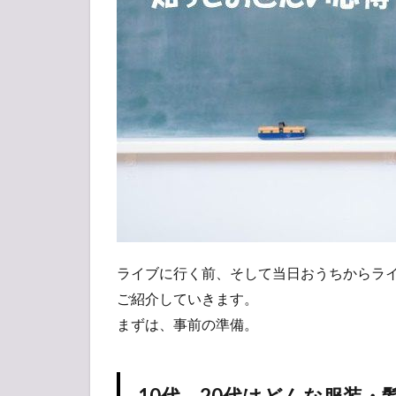
代、
20代
はど
んな
服
装・
髪型
で参
戦し
て
る？
1.2
服装
で気
ライブに行く前、そして当日おうちからラ
をつ
けた
ご紹介していきます。
いこ
まずは、事前の準備。
と
2
②Hey!
10代、20代はどんな服装・