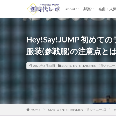
about
邦楽
名曲・人
ライター紹介
プライバシーポリシー
免責事項
STARTO ENTER
女性アイドル
K-POP
洋楽
おすすめ
歌詞考察
Hey!Say!JUMP 初
服装(参戦服)の注意点と
2020年3月26日
STARTO ENTERTAINMENT (旧ジャニー
HOME
STARTO ENTERTAINMENT (旧ジャニーズ)