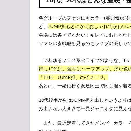
Say!
JUMP
のライ
各グループのファンにもカラー(雰囲気)がありま
ブには
ど、
JUMP担もとにかくおしゃれでかわい
何を持
ってい
会場には各々でかわいくキレイにおしゃれ
けばい
ファンの参戦服を見るのもライブの楽しみ
いの？
持ち物
紹介
いわゆるフェス系のライブのような、Tシ
2.1
特に10代は、髪型はハーフアップ、淡い色
・チ
「THE JUMP担」のイメージ。
ケッ
あとは、一緒に行く友達同士で同じ服を着
トと
会員
証
20代後半からはJUMP担丸出しというよ
み出さない大きさで一見ジャニオタに見え
2.2
・双
また、最近定着してきたメンバーカラーで
眼鏡