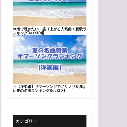
⇒
海で聴きたい・盛り上がる人気曲！夏歌ラ
ンキングBest30選
⇒
【洋楽編】サマーソングでノリノリ&切な
い夏の名曲ランキングBest30！
カテゴリー