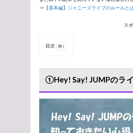
⇒
【基本編】ジャニーズライブのルールと
ス
目次
1
①Hey!
Say!
JUMP
①Hey! Say! JUM
のライ
ブには
どんな
服装で
行く
の？
1.1
10