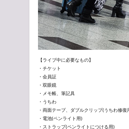
ズ、
待ち
時間
など
3.1
おす
すめ
グッ
ズ
【ライブ中に必要なもの】
は？
・チケット
3.2
・会員証
トイ
・双眼鏡
レは
・メモ帳、筆記具
早め
に！
・うちわ
・両面テープ、ダブルクリップ(うちわ修復用
4
④ラ
・電池(ペンライト用)
イブ
・ストラップ(ペンライトにつける用)
中の