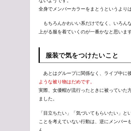
ないようです。
2.3
全身でメンバーカラーをまとうというより
・メ
モ
帳、
もちろんかわいい系だけでなく、いろんな
筆記
上がる服を着ていくのが一番かなと思いま
具
2.4
・う
服装で気をつけたいこと
ち
わ、
修復
あとはグループに関係なく、ライブ中に後
用の
両面
ような被り物はだめです。
テー
実際、女優帽が流行ったときに被っていた
プ、
ました。
ダブ
ルク
リッ
「目立ちたい」「気づいてもらいたい」と
プ
ことを考えていない行動は、逆にメンバー
2.5
ん。