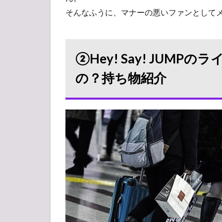
・ペ
そんなふうに、マナーの悪いファンとして
ンラ
イ
ト、
ペン
②Hey! Say! JUM
ライ
ト用
の？持ち物紹介
の電
池、
スト
ラッ
プ
3
③会
場に
到
着！
おす
すめ
のグ
ッ