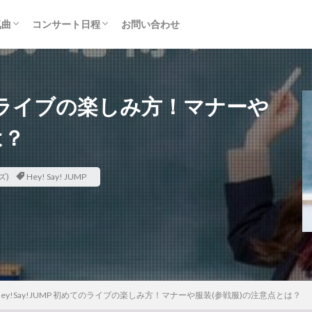
気曲
コンサート日程
お問い合わせ
TAINMENT (旧ジャニーズ)
アルバム
セトリ・まとめ
ライブレポ
カード枠
めてのライブの楽しみ方！マナーや
は？
ズ)
Hey! Say! JUMP
Hey!Say!JUMP 初めてのライブの楽しみ方！マナーや服装(参戦服)の注意点とは？