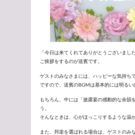
曲
3
【結
婚
式・
披露
宴】
送賓
「今日は来てくれてありがとうございまし
の選
ご挨拶をするのが送賓です。
曲で
の注
ゲストのみなさまには、ハッピーな気持ち
意点
ですので、送賓のBGMは基本的には明るい
4
【結
もちろん、中には「披露宴の感動的な余韻
婚
式・
う。
披露
そんなときは、心がほっこりするような温
宴】
送
また、邦楽を選ばれる場合は、ゲストのみ
賓：