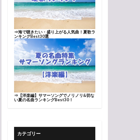
⇒
海で聴きたい・盛り上がる人気曲！夏歌ラ
ンキングBest30選
⇒
【洋楽編】サマーソングでノリノリ&切な
い夏の名曲ランキングBest30！
カテゴリー