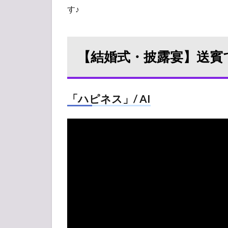
まと
す♪
め
5
【無
【結婚式・披露宴】送賓
料」
公式
の音
楽配
「ハピネス」/ AI
信サ
ービ
ス