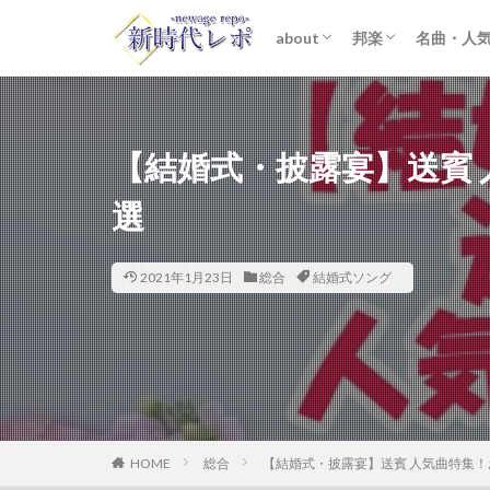
about
邦楽
名曲・人
ライター紹介
プライバシーポリシー
免責事項
STARTO ENTER
女性アイドル
K-POP
洋楽
おすすめ
歌詞考察
【結婚式・披露宴】送賓 
選
2021年1月23日
総合
結婚式ソング
HOME
総合
【結婚式・披露宴】送賓 人気曲特集！