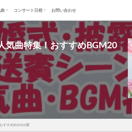
気曲
コンサート日程
お問い合わせ
TAINMENT (旧ジャニーズ)
アルバム
セトリ・まとめ
ライブレポ
カード枠
人気曲特集！おすすめBGM20
おすすめBGM20選