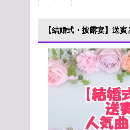
1
【結
婚
式・
【結婚式・披露宴】送賓
披露
宴】
送賓
と
は？
2
【結
婚
式・
披露
宴】
送賓
でお
すす
めの
人気