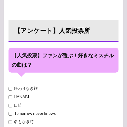
【アンケート】人気投票所
【人気投票】ファンが選ぶ！好きなミスチル
の曲は？
終わりなき旅
HANABI
口笛
Tomorrow never knows
名もなき詩