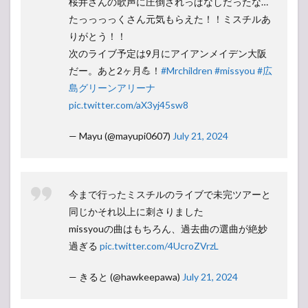
桜井さんの歌声に圧倒されっぱなしだったな…
たっっっっくさん元気もらえた！！ミスチルあ
りがとう！！
次のライブ予定は9月にアイアンメイデン大阪
だー。あと2ヶ月💪！
#Mrchildren
#missyou
#広
島グリーンアリーナ
pic.twitter.com/aX3yj45sw8
— Mayu (@mayupi0607)
July 21, 2024
今まで行ったミスチルのライブで未完ツアーと
同じかそれ以上に刺さりました
missyouの曲はもちろん、過去曲の選曲が絶妙
過ぎる
pic.twitter.com/4UcroZVrzL
— きると (@hawkeepawa)
July 21, 2024