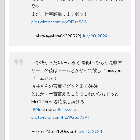
😊✨！
また、仕事頑張ります😁✨！
pic.twitter.com/wvDlBtaS3A
— akira (@akira06398529)
July 20, 2024
いや凄かった❗️ホールから進化❗️いやもう是非ア
リーナの後はドームとかやって欲しいmissyou
ドームとか！
桜井さんの言葉でグッと来て😭😭
とにかく一言言えることはこれからもずっと
Mr.Childrenを応援し続ける
❗️
#Mr
.Children
#missyou
pic.twitter.com/hLWGeq7bPT
— t-on (@ton1206guu)
July 20, 2024