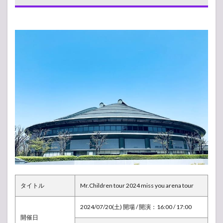
トリ
スト
1.2
座席
表・
アリ
ーナ
構成
1.3
ライ
ブレ
ポ
（感
想）
2
【ア
ンケ
ー
タイトル
Mr.Children tour 2024 miss you arena tour
ト】
人気
投票
2024/07/20(土) 開場 / 開演：16:00 / 17:00
所
開催日