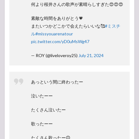
何より桜井さんの歌声が素晴らしすぎた😍😍😍
素敵な時間をありがとう💗
またいつかどこかで会えたらいいな🥰
#ミスチ
ル
#missyouarenatour
pic.twitter.com/yD0uMsWg47
— ROY (@liveloveroy25)
July 21, 2024
あっという間に終わったー
泣いたーー
たくさん泣いたー
歌ったーー
たくさん歌ったー😊