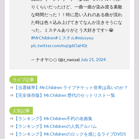
りくらいだったけど、一曲一曲が染み渡る素敵
な時間だった！！特に思い入れのある曲が流れ
た時は色々込み上げてきてなんか泣きそうにな
った。ミスチルありがとう大好きです✨😭
#MrChildren
#ミスチル
#missyou
pic.twitter.com/mqIg6OaH0z
— ナオヤ🍊🍊 (@z_naoya)
July 21, 2024
ライブ記事
⇒
【当選確率】Mr.Children ライブチケット倍率は高いのか？
⇒
【完全保存版】Mr.Children 歴代のセットリスト一覧
人気記事
⇒
【ランキング】Mr.Children不朽の名曲集
⇒
【ランキング】Mr.Childrenの人気アルバム
⇒
【ランキング】Mr.Childrenのロックを感じるライブDVD5