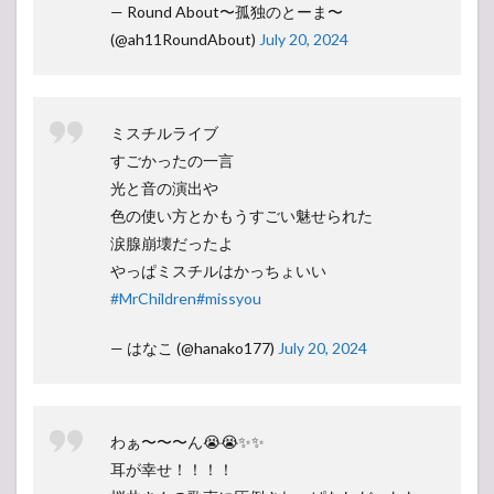
— Round About〜孤独のとーま〜
(@ah11RoundAbout)
July 20, 2024
ミスチルライブ
すごかったの一言
光と音の演出や
色の使い方とかもうすごい魅せられた
涙腺崩壊だったよ
やっぱミスチルはかっちょいい
#MrChildren
#missyou
— はなこ (@hanako177)
July 20, 2024
わぁ〜〜〜ん😭😭✨✨
耳が幸せ！！！！