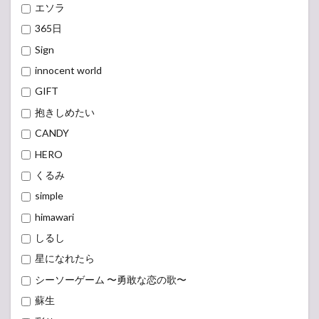
エソラ
365日
Sign
innocent world
GIFT
抱きしめたい
CANDY
HERO
くるみ
simple
himawari
しるし
星になれたら
シーソーゲーム 〜勇敢な恋の歌〜
蘇生