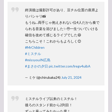
終演後は撮影許可があり、豆チル位置の座席よ
りパシャリ📸
もうね…両手じゃ抱えきれない位4人だから奏で
られる音楽を浴びました✨🥹一生ついていける
確信を改めて感じるライブでした😄
こちらこそ！これからもよろしく😊
#MrChildren
#ミスチル
#missyouIN広島
#まさかの夕日
pic.twitter.com/lregv4uibA
— ミケ (@chirubaka24)
July 21, 2024
ミスチルライブ以来のミスチル！
後ろのスタンド前から2列目！
ずっと座ってみたかった席！