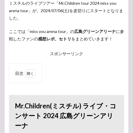
ミスチルのライブツアー「Mr.Children tour 2024 miss you
arena tour」が、2024/07/06(土)を皮切りにスタートとなりま
した。
ここでは「miss you arena tour」の
広島グリーンアリーナ
に参
戦したファンの
感想レポ、セトリ
をまとめていきます！
スポンサーリンク
目次
1
Mr.Children(ミ
スチル) ライ
ブ・コンサー
ト 2024 広島グ
Mr.Children(ミスチル) ライブ・コ
リーンアリー
ナ
ンサート 2024 広島グリーンアリ
1.1
ーナ
セッ