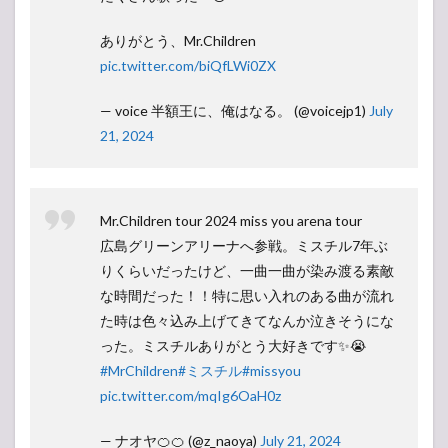
ありがとう、Mr.Children
pic.twitter.com/biQfLWi0ZX
— voice 半額王に、俺はなる。 (@voicejp1)
July
21, 2024
Mr.Children tour 2024 miss you arena tour
広島グリーンアリーナへ参戦。ミスチル7年ぶ
りくらいだったけど、一曲一曲が染み渡る素敵
な時間だった！！特に思い入れのある曲が流れ
た時は色々込み上げてきてなんか泣きそうにな
った。ミスチルありがとう大好きです✨😭
#MrChildren
#ミスチル
#missyou
pic.twitter.com/mqIg6OaH0z
— ナオヤ🍊🍊 (@z_naoya)
July 21, 2024