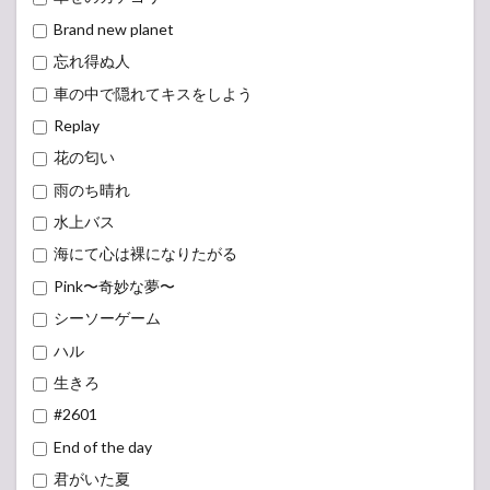
Brand new planet
忘れ得ぬ人
車の中で隠れてキスをしよう
Replay
花の匂い
雨のち晴れ
水上バス
海にて心は裸になりたがる
Pink〜奇妙な夢〜
シーソーゲーム
ハル
生きろ
#2601
End of the day
君がいた夏