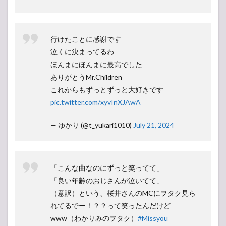
行けたことに感謝です
泣くに決まってるわ
ほんまにほんまに最高でした
ありがとうMr.Children
これからもずっとずっと大好きです
pic.twitter.com/xyvInXJAwA
— ゆかり (@t_yukari1010)
July 21, 2024
「こんな曲なのにずっと笑ってて」
「良い年齢のおじさんが泣いてて」
（意訳）という、桜井さんのMCにヲタク見ら
れてるでー！？？って笑ったんだけど
www（わかりみのヲタク）
#Missyou