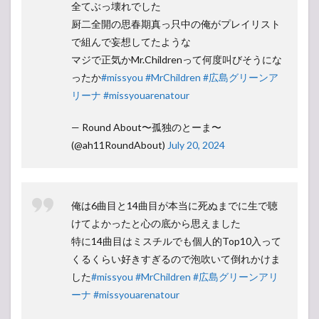
全てぶっ壊れでした
厨二全開の思春期真っ只中の俺がプレイリスト
で組んで妄想してたような
マジで正気かMr.Childrenって何度叫びそうにな
ったか
#missyou
#MrChildren
#広島グリーンア
リーナ
#missyouarenatour
— Round About〜孤独のとーま〜
(@ah11RoundAbout)
July 20, 2024
俺は6曲目と14曲目が本当に死ぬまでに生で聴
けてよかったと心の底から思えました
特に14曲目はミスチルでも個人的Top10入って
くるくらい好きすぎるので泡吹いて倒れかけま
した
#missyou
#MrChildren
#広島グリーンアリ
ーナ
#missyouarenatour