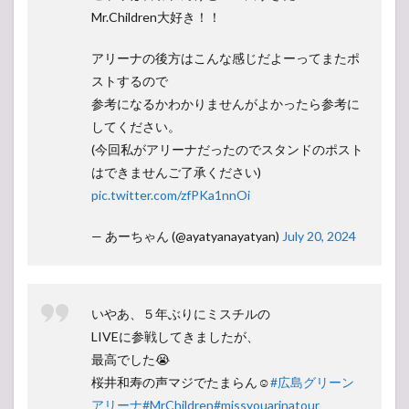
Mr.Children大好き！！
アリーナの後方はこんな感じだよーってまたポ
ストするので
参考になるかわかりませんがよかったら参考に
してください。
(今回私がアリーナだったのでスタンドのポスト
はできませんご了承ください)
pic.twitter.com/zfPKa1nnOi
— あーちゃん (@ayatyanayatyan)
July 20, 2024
いやあ、５年ぶりにミスチルの
LIVEに参戦してきましたが、
最高でした😭
桜井和寿の声マジでたまらん☺️
#広島グリーン
アリーナ
#MrChildren
#missyouarinatour