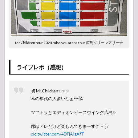
MC
MC
-アンコール-
Mr.Children tour 2024 miss you arena tour 広島グリーンアリーナ
メンバー紹介
-アンコール-
ライブレポ（感想）
メンバー紹介
初 Mr.Children✨️✨️✨️
私の年代の人多いなぁ〜🥰
ツアトラとエディオンピースウイング広島✨️
席はアレだけど楽しんできまーす(* ˊᵕˋ )ﾉ
pic.twitter.com/4DFjAIzAfT