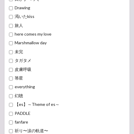
Drawing
渇いたkiss
旅人
here comes my love
Marshmallow day
未完
タガタメ
皮膚呼吸
箒星
everything
幻聴
【es】～Theme of es～
PADDLE
fanfare
祈り〜涙の軌道〜