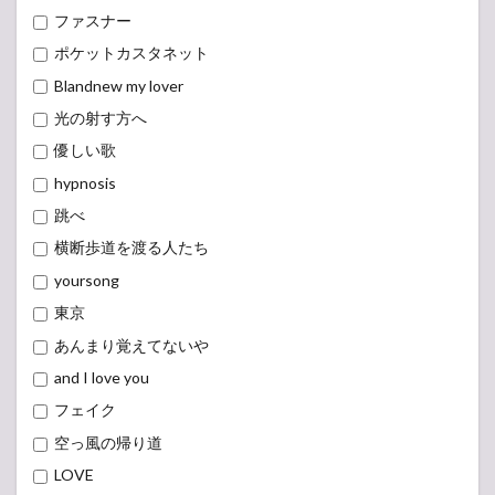
ファスナー
ポケットカスタネット
Blandnew my lover
光の射す方へ
優しい歌
hypnosis
跳べ
横断歩道を渡る人たち
yoursong
東京
あんまり覚えてないや
and I love you
フェイク
空っ風の帰り道
LOVE