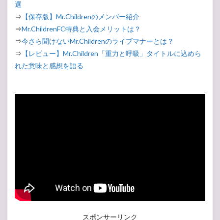
選
⇒
【保存版】Mr.Childrenのメンバー紹介
⇒
Mr.ChildrenFC特典と入会メリットは？
⇒
今さら聞けないMr.Childrenのライブマナーとは？
⇒
【レビュー】Mr.Children「重力と呼吸」タイトルに込めら
れた意味と感想を語る
スポンサーリンク