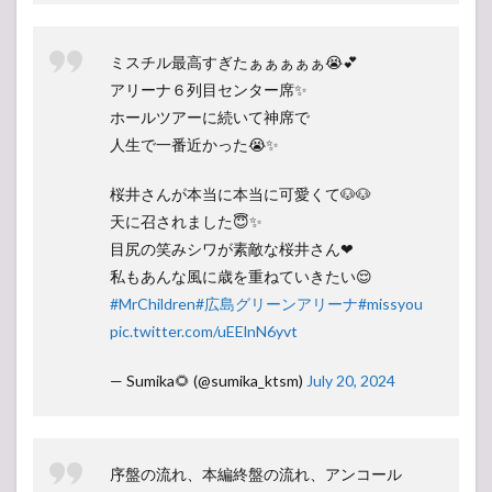
ミスチル最高すぎたぁぁぁぁぁ😭💕
アリーナ６列目センター席✨
ホールツアーに続いて神席で
人生で一番近かった😭✨
桜井さんが本当に本当に可愛くて🐶🐶
天に召されました😇✨
目尻の笑みシワが素敵な桜井さん❤
私もあんな風に歳を重ねていきたい😌
#MrChildren
#広島グリーンアリーナ
#missyou
pic.twitter.com/uEElnN6yvt
— Sumika🌻 (@sumika_ktsm)
July 20, 2024
序盤の流れ、本編終盤の流れ、アンコール