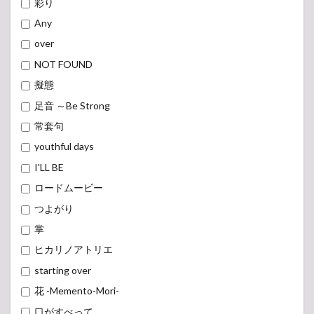
彩り
Any
over
NOT FOUND
擬態
足音 ～Be Strong
常套句
youthful days
I'LL BE
ロードムービー
つよがり
掌
ヒカリノアトリエ
starting over
花 -Memento-Mori-
口がすべって