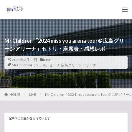
Mr.Children「2024 miss you arena tour＠広島グリ
ーンアリーナ」セトリ・座席表・感想レポ
2024年7月21日
LIVE
Mr.Children(ミスチル)
,
セトリ
,
広島グリーンアリーナ
HOME
LIVE
Mr.Children「2024 miss you arena tou
記事内に広告が含まれています