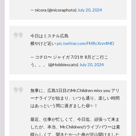
— nicora (@nicoraphoto)
July 20, 2024
今日はミスチル広島
横やけど近い
pic.twitter.com/FMRcXnn4MD
— コチロ〜 ジャイガ 7/21🤘 8月どこ行こ
う。。。 (@Hobbiescats)
July 20, 2024
無事に、広島1日目のMr.Children miss you アリ
ーナライブが始まり、いつも通り、楽しい時間
はあっという間に過ぎました😆✨！
最近、仕事が忙しくて、今日迄、頑張って来ま
したが、本当、Mr.Childrenのライブパワーは素
晴らしくて、聞きたかった曲が沢山聞けました