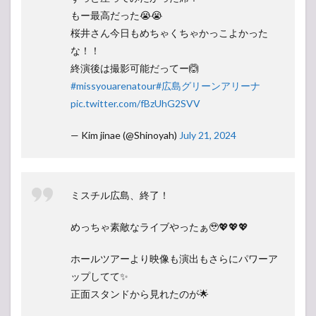
もー最高だった😭😭
桜井さん今日もめちゃくちゃかっこよかった
な！！
終演後は撮影可能だってー🙆
#missyouarenatour
#広島グリーンアリーナ
pic.twitter.com/fBzUhG2SVV
— Kim jinae (@Shinoyah)
July 21, 2024
ミスチル広島、終了！
めっちゃ素敵なライブやったぁ🥹💖💖💖
ホールツアーより映像も演出もさらにパワーア
ップしてて✨
正面スタンドから見れたのが🌟