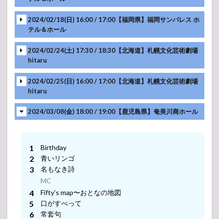
MC
MC
MC
MC
MC
2024/02/18(日) 16:00 / 17:00【福岡県】福岡サンパレス ホ
-アンコール-
テル＆ホール
MC
MC
MC
MC
MC
2024/02/24(土) 17:30 / 18:30【北海道】札幌文化芸術劇場
hitaru
-アンコール-
MC
MC
MC
MC
2024/02/25(日) 16:00 / 17:00【北海道】札幌文化芸術劇場
MC
hitaru
-アンコール-
MC
MC
MC
MC
2024/03/08(金) 18:00 / 19:00【鹿児島県】奄美川商ホール
-アンコール-
MC
MC
MC
MC
MC
MC
-アンコール-
Birthday
MC
青いリンゴ
MC
MC
名もなき詩
MC
MC
-アンコール-
MC
Fifty’s map〜おとなの地図
MC
MC
MC
MC
口がすべって
-アンコール-
常套句