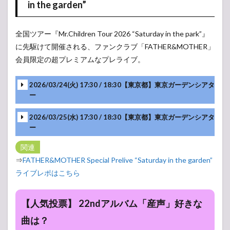
in the garden”
1.2
Mr.Children
Tour 2026
全国ツアー『Mr.Children Tour 2026 “Saturday in the park”』
“Saturday in
the park”
に先駆けて開催される、ファンクラブ「FATHER&MOTHER」
会員限定の超プレミアムなプレライブ。
2
Mr.Children(ミ
スチル) ライ
2026/03/24(火) 17:30 / 18:30【東京都】東京ガーデンシアタ
ブ・コンサー
ー
ト 2025 セット
リスト
2026/03/25(水) 17:30 / 18:30【東京都】東京ガーデンシアタ
2.1
ー
ap bank
fes ’25
関連
in
⇒
FATHER&MOTHER Special Prelive “Saturday in the garden”
TOKYO
MC
DOME
ライブレポはこちら
〜社会
と暮ら
MC
しと音
【人気投票】 22ndアルバム「産声」好きな
楽と〜
MC
曲は？
3