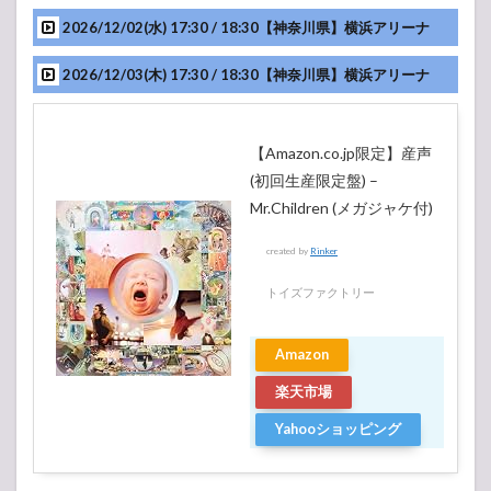
2026/12/02(水) 17:30 / 18:30【神奈川県】横浜アリーナ
2026/12/03(木) 17:30 / 18:30【神奈川県】横浜アリーナ
【Amazon.co.jp限定】産声
Mr.Children(@mc_official_jp)がシェアした投稿
(初回生産限定盤) –
Mr.Children (メガジャケ付)
created by
Rinker
トイズファクトリー
Amazon
楽天市場
Yahooショッピング