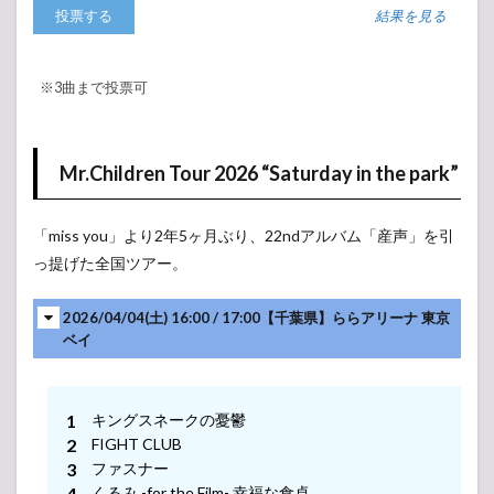
arena tour
結果を見る
3.4
Mr.Children
tour
※3曲まで投票可
2023/24
miss you
3.5
Mr.Children Tour 2026 “Saturday in the park”
ap
bank
fes
「miss you」より2年5ヶ月ぶり、22ndアルバム「産声」を引
’23 ～
社会
っ提げた全国ツアー。
と暮
らし
2026/04/04(土) 16:00 / 17:00【千葉県】ららアリーナ 東京
と音
この投稿をInstagramで見る
楽と
ベイ
～
4
Mr.Children(ミ
キングスネークの憂鬱
スチル) ライ
FIGHT CLUB
ブ・コンサー
ファスナー
ト 2022 セット
くるみ -for the Film- 幸福な食卓