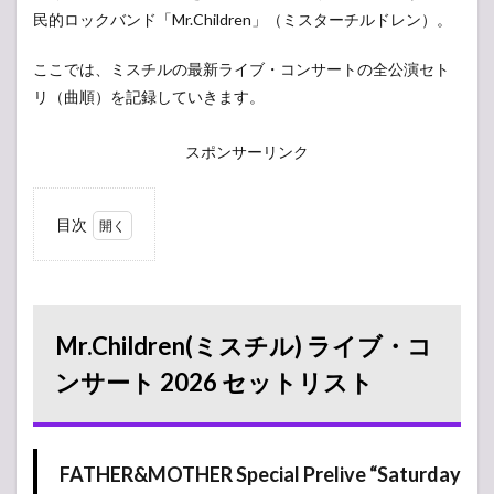
民的ロックバンド「Mr.Children」（ミスターチルドレン）。
ここでは、ミスチルの最新ライブ・コンサートの全公演セト
リ（曲順）を記録していきます。
スポンサーリンク
目次
1
Mr.Children(ミ
スチル) ライ
ブ・コンサー
ト 2026 セット
Mr.Children(ミスチル) ライブ・コ
リスト
ンサート 2026 セットリスト
1.1
FATHER&MOTHER
Special Prelive
“Saturday in the
FATHER&MOTHER Special Prelive “Saturday
garden”