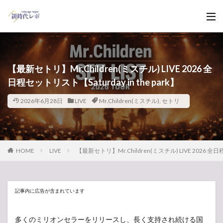
【最新セトリ】Mr.Children(ミスチル) LIVE 2026 全
日程セットリスト【Saturday in the park】
2026年6月28日
LIVE
Mr.Children(ミスチル)
,
セトリ
HOME
LIVE
【最新セトリ】Mr.Children(ミスチル) LIVE 2026 全日程セ
記事内に広告が含まれています
多くのミリオンセラーをリリースし、長く支持され続ける国