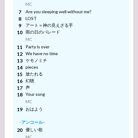
MC
MC
MC
MC
-アンコール-
Are you sleeping well without me?
LOST
MC
アート＝神の見えざる手
MC
MC
-アンコール-
雨の日のパレード
MC
MC
Party is over
MC
-アンコール-
We have no time
ケモノミチ
MC
pieces
MC
-アンコール-
放たれる
幻聴
MC
MC
声
-アンコール-
Your song
MC
MC
-アンコール-
おはよう
MC
-アンコール-
優しい歌
MC