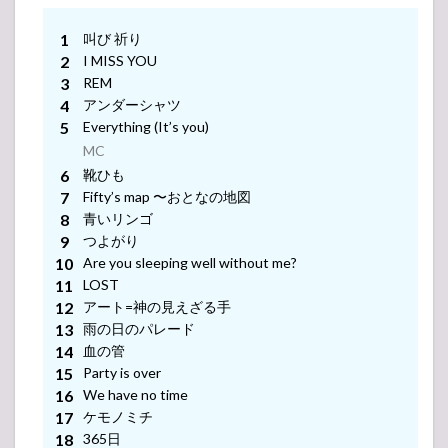
メンバー紹介
MC
MC
MC
叫び 祈り
-アンコール-
MC
I MISS YOU
メンバー紹介
MC
REM
-アンコール-
MC
MC
アンダーシャツ
Everything (It’s you)
-アンコール-
メンバー紹介
MC
MC
MC
靴ひも
メンバー紹介
MC
MC
-アンコール-
Fifty’s map 〜おとなの地図
青いリンゴ
メンバー紹介
MC
つよがり
MC
-アンコール-
Are you sleeping well without me?
LOST
メンバー紹介
MC
-アンコール-
アート=神の見えざる手
MC
雨の日のパレード
-アンコール-
メンバー紹介
MC
血の管
MC
Party is over
メンバー紹介
MC
We have no time
MC
-アンコール-
ケモノミチ
メンバー紹介
MC
365日
MC