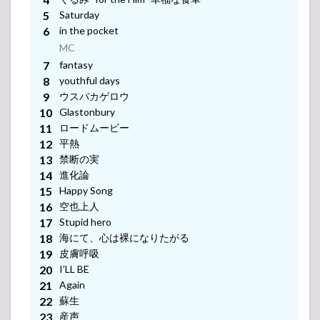
リスト
Saturday
4.1
ACIDMAN
in the pocket
presents「SAITAMA
MC
ROCK FESTIVAL
“SAI” 2022」
fantasy
youthful days
4.2
ウスバカゲロウ
Traveling
Glastonbury
Ska
JAMboree
Mr.Children(@mc_official_jp)がシェアした投稿
ロードムービー
2022-
平熱
2023
禁断の実
4.3
進化論
Mr.Children
Happy Song
30th
空也上人
Anniversary
Stupid hero
Tour 半世紀
海にて、心は裸になりたがる
へのエント
皮膚呼吸
ランス（半
エン）
I’LL BE
Again
4.4
蘇生
FATHER&MOTHER
産声
Special Prelive エ