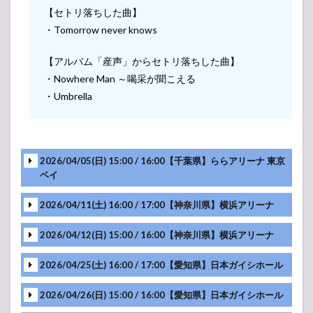
スチル) ライ
【セトリ落ちした曲】
ブ・コンサー
・Tomorrow never knows
ト 2019 セット
リスト
【アルバム「産声」からセトリ落ちした曲】
6.1
Mr.Children
・Nowhere Man ～喝采が聞こえる
FATHER&MOTHER
Special Live
・Umbrella
6.2
Mr.Children
Dome Tour
2019
2026/04/05(日) 15:00 / 16:00【千葉県】ららアリーナ 東京
“Against All
ベイ
GRAVITY”
7
2026/04/11(土) 16:00 / 17:00【神奈川県】横浜アリーナ
Mr.Children(ミ
スチル) 歴代セ
2026/04/12(日) 15:00 / 16:00【神奈川県】横浜アリーナ
ットリスト
2026/04/25(土) 16:00 / 17:00【愛知県】日本ガイシホール
2026/04/26(日) 15:00 / 16:00【愛知県】日本ガイシホール