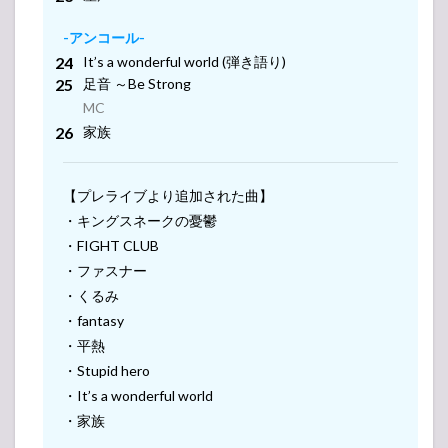
ントランスのエン
トランス
-アンコール-
It’s a wonderful world (弾き語り)
5
Mr.Children(ミ
足音 ～Be Strong
スチル) ライ
MC
ブ・コンサー
家族
ト 2021 セット
リスト
5.1
【プレライブより追加された曲】
B’z
・キングスネークの憂鬱
presents
UNITE
・FIGHT CLUB
#01
・ファスナー
5.2
ap
・くるみ
bank fes
・fantasy
’21
・平熱
online in
KURKKU
・Stupid hero
FIELDS
・It’s a wonderful world
6
・家族
Mr.Children(ミ