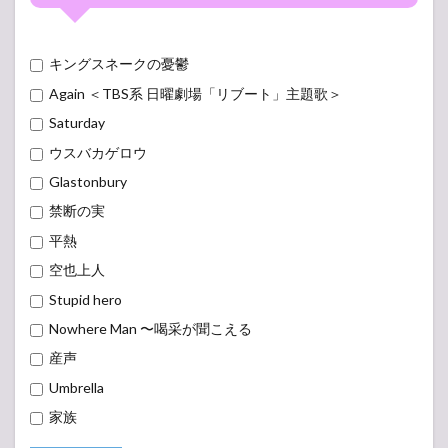
Mr.Children(ミ
MC
スチル) ライ
ブ・コンサー
ト 2023-2024
キングスネークの憂鬱
セットリスト
Again ＜TBS系 日曜劇場「リブート」主題歌＞
3.1
Saturday
PLUMCHOWDER
20th
ウスバカゲロウ
ANNIVERSARY
Glastonbury
SPECIAL 20/25 グ
ランドチャウデ
禁断の実
ーション
-アンコール-
平熱
3.2
MC
空也上人
FATHER&MOTHER
-アンコール-
Special Prelive
Stupid hero
MC
2024.6.23-24
MC
Nowhere Man 〜喝采が聞こえる
TOKYO GARDEN
THEATER
産声
MC
3.3
Umbrella
Mr.Children
家族
tour 2024
miss you