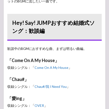
ットのBGMに流したい一曲です。
意な
曲
9
まと
Hey! Say! JUMPおすすめ結婚式ソ
め
ング：歓談編
歓談中のBGMにおすすめな曲、まずは明るい曲編。
「Come On A My House」
収録シングル：「
Come On A My House
」
「Chau#」
収録シングル：「
Chau#/我 I Need You
」
「愛ing」
収録シングル：「
OVER
」