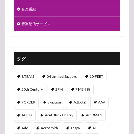
音楽番組
音楽配信サービス
タグ
&TEAM
04 Limited Sazabys
10-FEET
20th Century
2PM
7 MEN 侍
7ORDER
a-nation
A.B.C-Z
AAA
ACEes
Acid Black Cherry
ACIDMAN
Ado
Aerosmith
aespa
AI