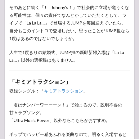
JUMP
そのあとに続く「J ！Johnny’s！」で社会的に立場が危うくな
おす
る可能性は、個々の責任でなんとかしていただくとして、ラ
すめ
結婚
イブで「La La La…」で登場するJUMPを毎回迎えていたら、
式ソ
自分もこのイントロで登場したい、思ったことがJUMP担なら
ン
1度はあるのではないでしょうか。
グ：
ケー
キカ
人生で1度きりの結婚式、JUMP担の新郎新婦入場は「La La
ット
La…」以外の選択肢はありません。
4
Hey!
Say!
「キミアトラクション」
JUMP
おす
収録シングル：「
キミアトラクション
」
すめ
結婚
「君はナンバーワーーーン！」で始まるので、説明不要の
式ソ
ン
甘々ラブソング。
グ：
「Ultra Music Power」以外ならこちらがおすすめ。
歓談
編
ポップでハッピー感あふれる楽曲なので、明るく入場すると
5