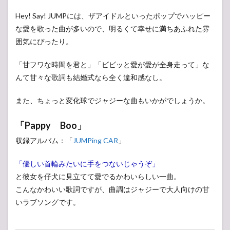
Hey! Say! JUMPには、ザアイドルといったポップでハッピー
な愛を歌った曲が多いので、明るくて幸せに満ちあふれた雰
囲気にぴったり。
「甘フワな時間を君と」「ビビッと愛が愛が全身走って」な
んて甘々な歌詞も結婚式なら全く違和感なし。
また、ちょっと変化球でジャジーな曲もいかがでしょうか。
「Pappy Boo」
収録アルバム：「
JUMPing CAR
」
「優しい首輪みたいに手をつないじゃうぞ」
と彼女を仔犬に見立てて愛でるかわいらしい一曲。
こんなかわいい歌詞ですが、曲調はジャジーで大人向けの甘
いラブソングです。