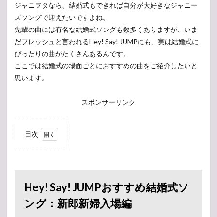
ジャニヲタなら、結婚式もできれば自分が大好きなジャニー
ズソングで迎えたいですよね。
先輩の曲には有名な結婚式ソングも数多くありますが、いま
だフレッシュと言われるHey! Say! JUMPにも、実は結婚式に
ぴったりの曲がたくさんあるんです。
ここでは結婚式の場面ごとにおすすめの曲をご紹介したいと
思います。
スポンサーリンク
目次
1
Hey!
Say!
JUMP
おす
Hey! Say! JUMPおすすめ結婚式ソ
すめ
結婚
ング：新郎新婦入場編
式ソ
ン