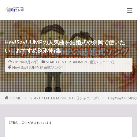
Hey!Say!JUMPの人気曲を結婚式や余興で使いた
い！おすすめBGM特集
2017年8月22日
STARTO ENTERTAINMENT (旧ジャニーズ)
Hey! Say! JUMP
,
結婚式ソング
HOME
STARTO ENTERTAINMENT (旧ジャニーズ)
Hey!Say!J
記事内に広告が含まれています