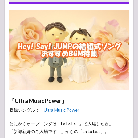
グ：
新郎
新婦
入場
編
2
Hey!
Say!
JUMP
おす
すめ
結婚
式ソ
ン
グ：
キャ
ンド
「Ultra Music Power」
ルサ
収録シングル：「
Ultra Music Power
」
ービ
ス編
とにかくオープニングは「La La La…」で入場したさ。
3
「新郎新婦のご入場です！」からの「La La La…」。
Hey!
Say!