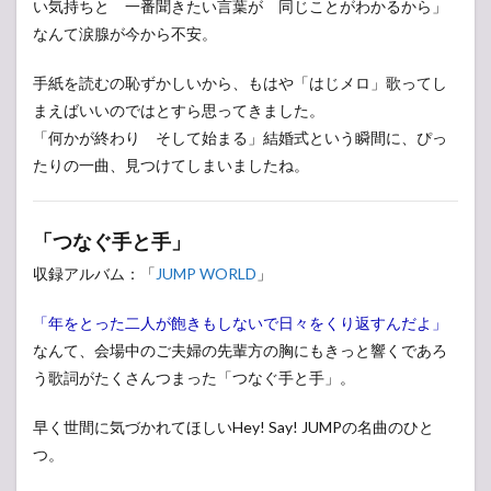
い気持ちと 一番聞きたい言葉が 同じことがわかるから」
なんて涙腺が今から不安。
手紙を読むの恥ずかしいから、もはや「はじメロ」歌ってし
まえばいいのではとすら思ってきました。
「何かが終わり そして始まる」結婚式という瞬間に、ぴっ
たりの一曲、見つけてしまいましたね。
「つなぐ手と手」
収録アルバム：「
JUMP WORLD
」
「年をとった二人が飽きもしないで日々をくり返すんだよ」
なんて、会場中のご夫婦の先輩方の胸にもきっと響くであろ
う歌詞がたくさんつまった「つなぐ手と手」。
早く世間に気づかれてほしいHey! Say! JUMPの名曲のひと
つ。