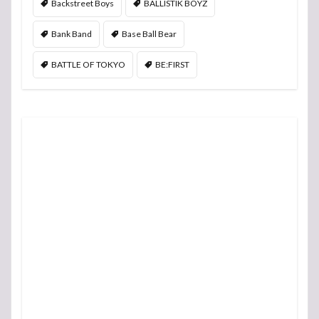
Backstreet Boys
BALLISTIK BOYZ
Bank Band
Base Ball Bear
BATTLE OF TOKYO
BE:FIRST