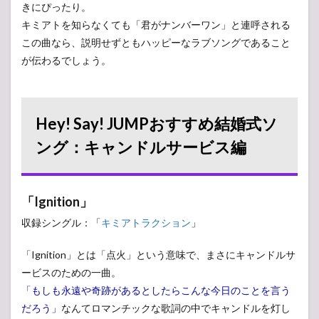
きにぴったり。
Hey!
Say!
キミアトを知らなくても「君がナンバーワン」と連呼される
JUMP
この曲なら、説明せずともハッピーなラブソングであること
おす
が伝わるでしょう。
すめ
結婚
式ソ
ン
グ：
Hey! Say! JUMPおすすめ結婚式ソ
余興
編
ング：キャンドルサービス編
6
Hey!
Say!
「Ignition」
JUMP
おす
収録シングル：「
キミアトラクション
」
すめ
結婚
式ソ
「Ignition」とは「点火」という意味で、まさにキャンドルサ
ン
ービスのための一曲。
グ：
「もしも永遠や奇跡があるとしたらこんな今日のことを言う
両親
への
だろう」
なんてロマンチックな歌詞の中でキャンドルを灯し
手紙