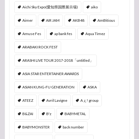
Aichi Sky Expo(愛知県国際展示場)
aiko
Aimer
AIR JAM
AKB48
AmBitious
Amuse Fes
ap bank fes
Aqua Timez
ARABAKI ROCK FEST
ARASHI LIVE TOUR 2017-2018「untitled」
ASIA STAR ENTERTAINER AWARDS
ASIAN KUNG-FU GENERATION
ASKA
ATEEZ
Avril Lavigne
Aぇ! group
B&ZAI
B'z
BABYMETAL
BABYMONSTER
back number