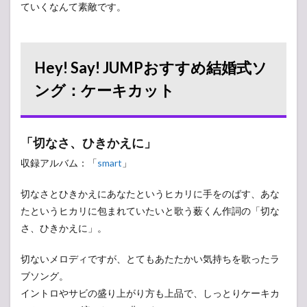
ていくなんて素敵です。
編
7
Hey!
Say!
Hey! Say! JUMPおすすめ結婚式ソ
JUMP
おす
ング：ケーキカット
すめ
結婚
式ソ
ン
「切なさ、ひきかえに」
グ：
新郎
収録アルバム：「
smart
」
新婦
退場
切なさとひきかえにあなたというヒカリに手をのばす、あな
編
たというヒカリに包まれていたいと歌う薮くん作詞の「切な
8
さ、ひきかえに」。
番外
編：
結婚
切ないメロディですが、とてもあたたかい気持ちを歌ったラ
式に
ブソング。
使う
のは
イントロやサビの盛り上がり方も上品で、しっとりケーキカ
要注