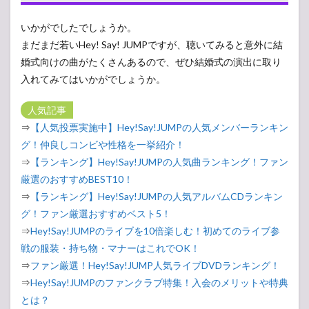
いかがでしたでしょうか。
まだまだ若いHey! Say! JUMPですが、聴いてみると意外に結
婚式向けの曲がたくさんあるので、ぜひ結婚式の演出に取り
入れてみてはいかがでしょうか。
人気記事
⇒
【人気投票実施中】Hey!Say!JUMPの人気メンバーランキン
グ！仲良しコンビや性格を一挙紹介！
⇒
【ランキング】Hey!Say!JUMPの人気曲ランキング！ファン
厳選のおすすめBEST10！
⇒
【ランキング】Hey!Say!JUMPの人気アルバムCDランキン
グ！ファン厳選おすすめベスト5！
⇒
Hey!Say!JUMPのライブを10倍楽しむ！初めてのライブ参
戦の服装・持ち物・マナーはこれでOK！
⇒
ファン厳選！Hey!Say!JUMP人気ライブDVDランキング！
⇒
Hey!Say!JUMPのファンクラブ特集！入会のメリットや特典
とは？