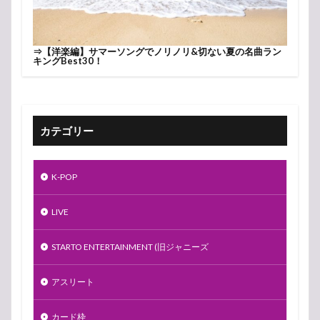
⇒
【洋楽編】サマーソングでノリノリ&切ない夏の名曲ラン
キングBest30！
カテゴリー
K-POP
LIVE
STARTO ENTERTAINMENT (旧ジャニーズ
アスリート
カード枠