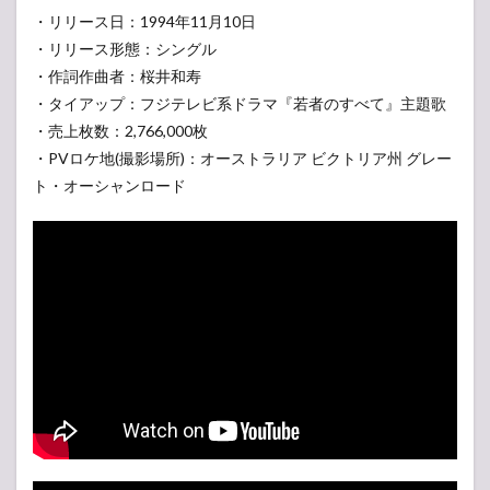
『30
・リリース日：1994年11月10日
分ほ
・リリース形態：シングル
どで
・作詞作曲者：桜井和寿
曲の
大部
・タイアップ：フジテレビ系ドラマ『若者のすべて』主題歌
分を
・売上枚数：2,766,000枚
完
成』
・PVロケ地(撮影場所)：オーストラリア ビクトリア州 グレー
ト・オーシャンロード
4.2
『ジ
ョギ
ング
中に
思い
つい
た歌
詞』
4.3
『金
のし
ゃち
ほ
こ』