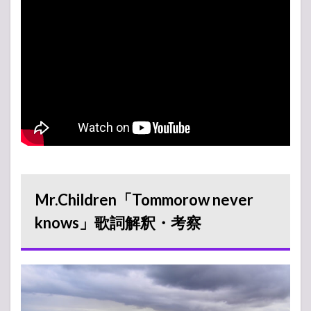
5
収録ア
ルバム
『BOLERO』
6
まと
め
Mr.Children「Tommorow never
knows」歌詞解釈・考察