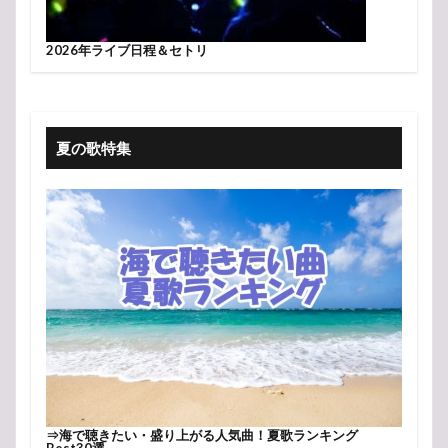
2026年ライブ日程＆セトリ
夏の歌特集
⇒
海で聴きたい・盛り上がる人気曲！夏歌ランキング
Best30選