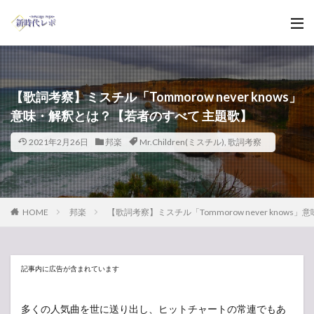
【歌詞考察】ミスチル「Tommorow never knows」
意味・解釈とは？【若者のすべて 主題歌】
2021年2月26日
邦楽
Mr.Children(ミスチル)
,
歌詞考察
HOME
邦楽
【歌詞考察】ミスチル「Tommorow never know
記事内に広告が含まれています
多くの人気曲を世に送り出し、ヒットチャートの常連でもあ