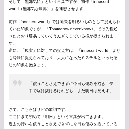
そして「無邪気に」という言葉ですが、前作「innocent
world（無邪気な世界）」を連想させます。
前作「innocent world」では過去を明るいものとして捉えられ
ていた印象ですが、「Tommorow never knows」では先程述
べたとおり辟易していてうんざりしている様が捉えられま
す。
逆に、「現実」に対しての捉え方は、「innocent world」より
も冷静に捉えられており、大人になったミスチルといった感
じの印象を抱きます。
「償うことさえできずに今日も傷みを抱き 夢
中で駆け抜けるけれども まだ明日は見えず」
さて、こちらはサビの歌詞です。
ここにきて初めて「明日」という言葉が出てきます。
過去の行いを償うことさえできずに今日も傷みを抱いている