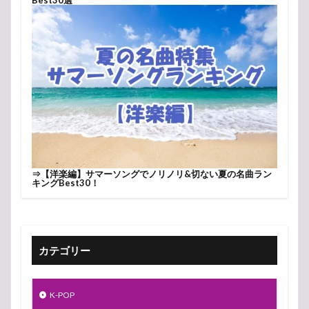
⇒
【洋楽編】サマーソングでノリノリ&切ない夏の名曲ラン
キングBest30！
カテゴリー
K-POP