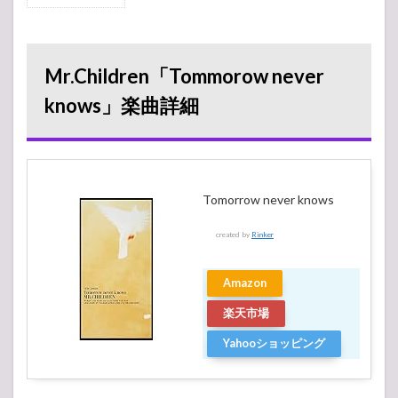
Mr.Children「Tommorow
never knows」楽曲詳細
2
Mr.Children「Tommorow never
Mr.Children「Tommorow
never knows」歌詞解
knows」楽曲詳細
釈・考察
3
タイトル
「Tommorow
never
knows」の本
Tomorrow never knows
当の意味と
は？
created by
Rinker
4
エピ
Amazon
ソー
ドが
楽天市場
さす
がミ
Yahooショッピング
スチ
ル
4.1