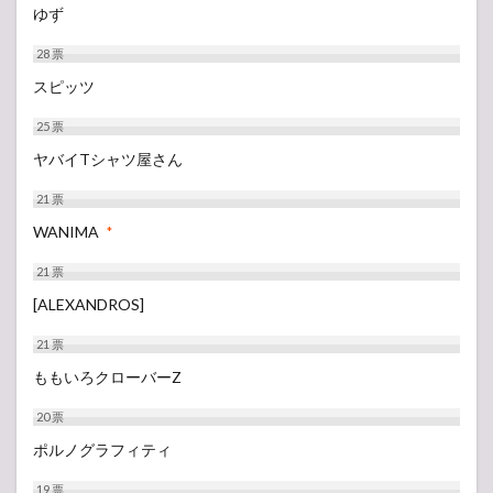
ゆず
28
票
スピッツ
25
票
ヤバイTシャツ屋さん
21
票
WANIMA
*
21
票
[ALEXANDROS]
21
票
ももいろクローバーZ
20
票
ポルノグラフィティ
19
票