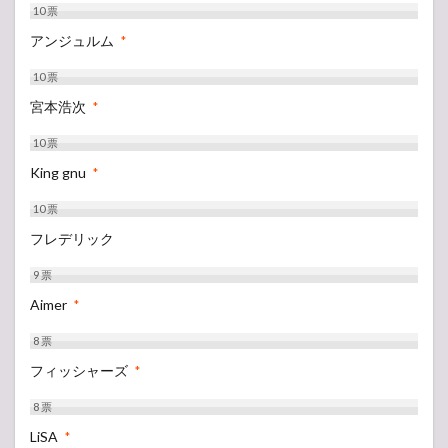
10
票
アンジュルム
*
10
票
宮本浩次
*
10
票
King gnu
*
10
票
フレデリック
9
票
Aimer
*
8
票
フィッシャーズ
*
8
票
LiSA
*