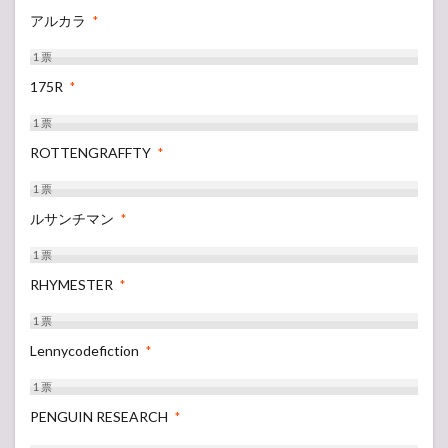
アルカラ
*
1
票
175R
*
1
票
ROTTENGRAFFTY
*
1
票
ルサンチマン
*
1
票
RHYMESTER
*
1
票
Lennycodefiction
*
1
票
PENGUIN RESEARCH
*