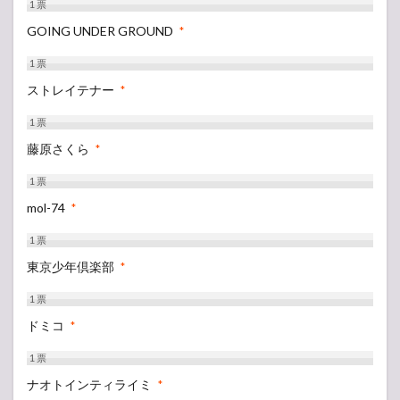
1
票
GOING UNDER GROUND
*
1
票
ストレイテナー
*
1
票
藤原さくら
*
1
票
mol-74
*
1
票
東京少年倶楽部
*
1
票
ドミコ
*
1
票
ナオトインティライミ
*