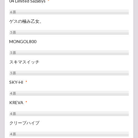
04 Limited Sazabys
*
6
票
ゲスの極み乙女。
5
票
MONGOL800
5
票
スキマスイッチ
5
票
SKY-HI
*
4
票
KREVA
*
4
票
クリープハイプ
4
票