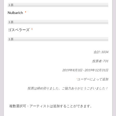
1
票
Nulbarich
*
1
票
ゴスペラーズ
*
1
票
合計: 1034
投票者: 731
2019年8月3日
-
2019年12月31日
ユーザーによって追加
*
投票は締め切りました。ご協力ありがとうございました！
複数選択可・アーティストは追加することができます。