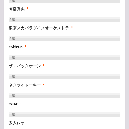
4
票
阿部真央
*
4
票
東京スカパラダイスオーケストラ
*
4
票
coldrain
*
3
票
ザ・バックホーン
*
3
票
ネクライトーキー
*
3
票
milet
*
3
票
家入レオ