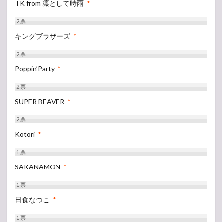
TK from 凛として時雨
*
2
票
キングブラザーズ
*
2
票
Poppin’Party
*
2
票
SUPER BEAVER
*
2
票
Kotori
*
1
票
SAKANAMON
*
1
票
日食なつこ
*
1
票