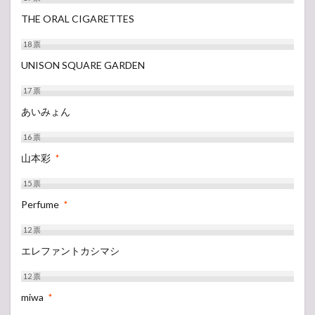
THE ORAL CIGARETTES
18
票
UNISON SQUARE GARDEN
17
票
あいみょん
16
票
山本彩
*
15
票
Perfume
*
12
票
エレファントカシマシ
12
票
miwa
*