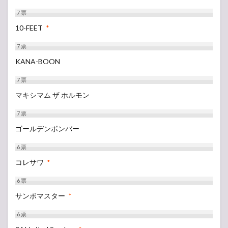
7
票
10-FEET
*
7
票
KANA-BOON
7
票
マキシマム ザ ホルモン
7
票
ゴールデンボンバー
6
票
コレサワ
*
6
票
サンボマスター
*
6
票