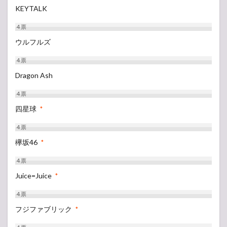
KEYTALK
4
票
ウルフルズ
4
票
Dragon Ash
4
票
四星球
*
4
票
欅坂46
*
4
票
Juice=Juice
*
4
票
フジファブリック
*