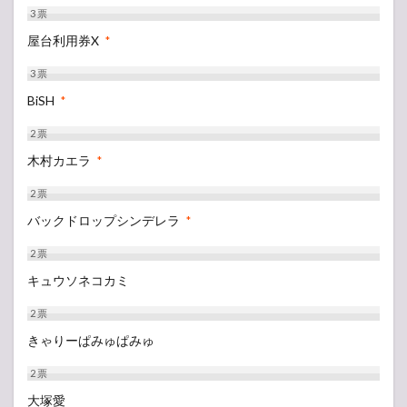
3
票
屋台利用券X
*
3
票
BiSH
*
2
票
木村カエラ
*
2
票
バックドロップシンデレラ
*
2
票
キュウソネコカミ
2
票
きゃりーぱみゅぱみゅ
2
票
大塚愛