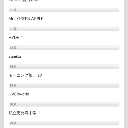
61
票
Mrs. GREEN APPLE
61
票
HYDE
*
45
票
sumika
44
票
モーニング娘。'19
39
票
UVERworld
38
票
私立恵比寿中学
*
29
票