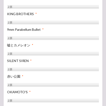
2
票
KING BROTHERS
*
2
票
9mm Parabellum Bullet
*
2
票
嘘とカメレオン
*
2
票
SILENT SIREN
*
2
票
赤い公園
*
2
票
OKAMOTO'S
*
2
票