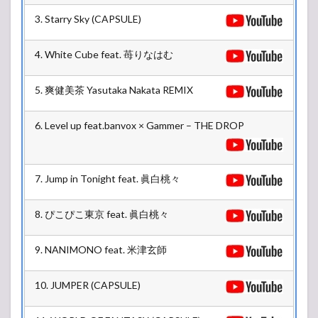
3. Starry Sky (CAPSULE)
4. White Cube feat. 苺りなはむ
5. 爽健美茶 Yasutaka Nakata REMIX
6. Level up feat.banvox × Gammer – THE DROP
7. Jump in Tonight feat. 眞白桃々
8. ぴこぴこ東京 feat. 眞白桃々
9. NANIMONO feat. 米津玄師
10. JUMPER (CAPSULE)