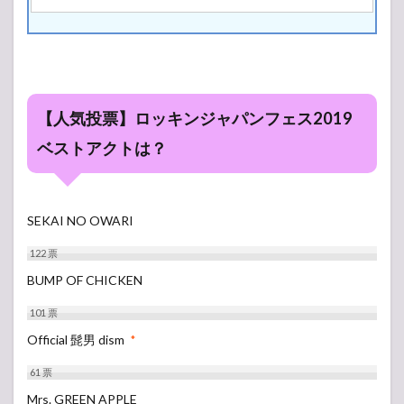
【人気投票】ロッキンジャパンフェス2019
ベストアクトは？
SEKAI NO OWARI
122
票
BUMP OF CHICKEN
101
票
Official 髭男 dism
*
61
票
Mrs. GREEN APPLE