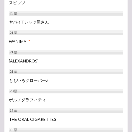
スピッツ
25
票
ヤバイTシャツ屋さん
21
票
WANIMA
*
21
票
[ALEXANDROS]
21
票
ももいろクローバーZ
20
票
ポルノグラフィティ
19
票
THE ORAL CIGARETTES
18
票