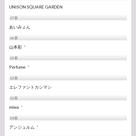
UNISON SQUARE GARDEN
17
票
あいみょん
16
票
山本彩
*
15
票
Perfume
*
12
票
エレファントカシマシ
12
票
miwa
*
10
票
アンジュルム
*