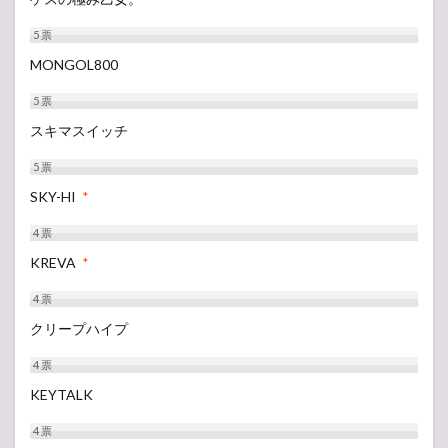
5
票
MONGOL800
5
票
スキマスイッチ
5
票
SKY-HI
*
4
票
KREVA
*
4
票
クリープハイプ
4
票
KEYTALK
4
票