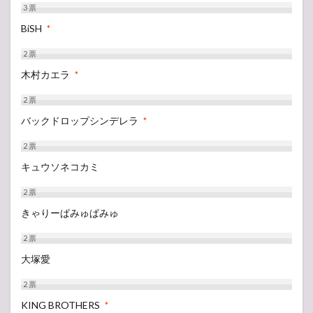
3
票
BiSH
*
2
票
木村カエラ
*
2
票
バックドロップシンデレラ
*
2
票
キュウソネコカミ
2
票
きゃりーぱみゅぱみゅ
2
票
大塚愛
2
票
KING BROTHERS
*