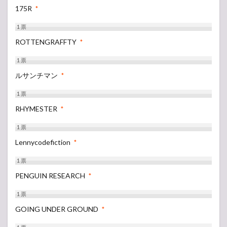
175R
*
1
票
ROTTENGRAFFTY
*
1
票
ルサンチマン
*
1
票
RHYMESTER
*
1
票
Lennycodefiction
*
1
票
PENGUIN RESEARCH
*
1
票
GOING UNDER GROUND
*