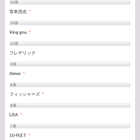
10
票
宮本浩次
*
10
票
King gnu
*
10
票
フレデリック
9
票
Aimer
*
8
票
フィッシャーズ
*
8
票
LiSA
*
7
票
10-FEET
*