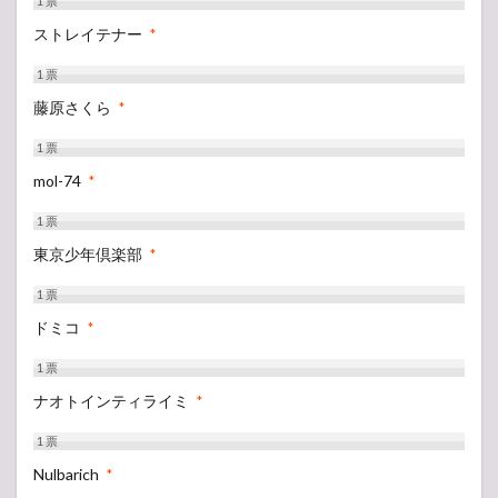
1
票
ストレイテナー
*
1
票
藤原さくら
*
1
票
mol-74
*
1
票
東京少年倶楽部
*
1
票
ドミコ
*
1
票
ナオトインティライミ
*
1
票
Nulbarich
*