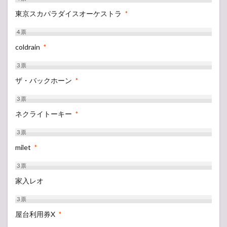
東京スカパラダイスオーケストラ
*
4
票
coldrain
*
3
票
ザ・バックホーン
*
3
票
ネクライトーキー
*
3
票
milet
*
3
票
家入レオ
3
票
屋台利用券X
*