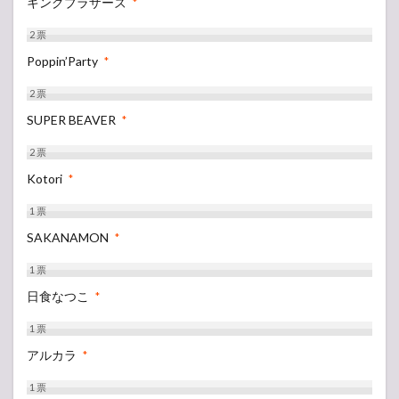
キングブラザーズ
*
2
票
Poppin’Party
*
2
票
SUPER BEAVER
*
2
票
Kotori
*
1
票
SAKANAMON
*
1
票
日食なつこ
*
1
票
アルカラ
*
1
票