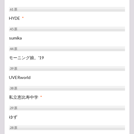
61
票
HYDE
*
45
票
sumika
44
票
モーニング娘。'19
39
票
UVERworld
38
票
私立恵比寿中学
*
29
票
ゆず
28
票