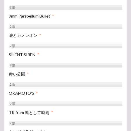
2
票
9mm Parabellum Bullet
*
2
票
嘘とカメレオン
*
2
票
SILENT SIREN
*
2
票
赤い公園
*
2
票
OKAMOTO'S
*
2
票
TK from 凛として時雨
*
2
票