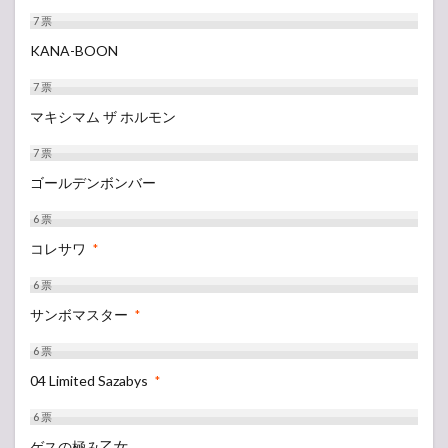
7
票
KANA-BOON
7
票
マキシマム ザ ホルモン
7
票
ゴールデンボンバー
6
票
コレサワ
*
6
票
サンボマスター
*
6
票
04 Limited Sazabys
*
6
票
ゲスの極み乙女。