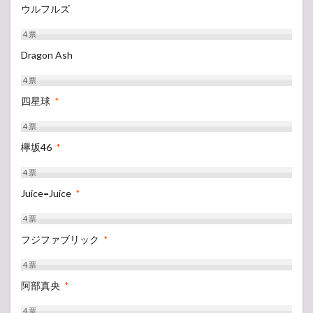
ウルフルズ
4
票
Dragon Ash
4
票
四星球
*
4
票
欅坂46
*
4
票
Juice=Juice
*
4
票
フジファブリック
*
4
票
阿部真央
*
4
票