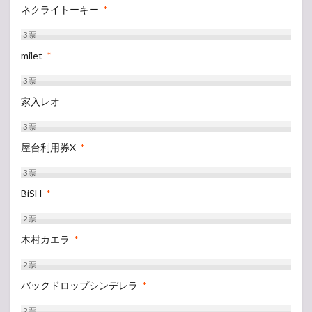
ネクライトーキー
*
3
票
milet
*
3
票
家入レオ
3
票
屋台利用券X
*
3
票
BiSH
*
2
票
木村カエラ
*
2
票
バックドロップシンデレラ
*
2
票