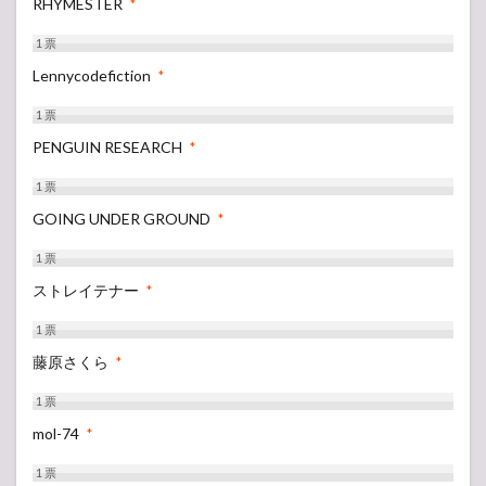
RHYMESTER
*
1
票
Lennycodefiction
*
1
票
PENGUIN RESEARCH
*
1
票
GOING UNDER GROUND
*
1
票
ストレイテナー
*
1
票
藤原さくら
*
1
票
mol-74
*
1
票