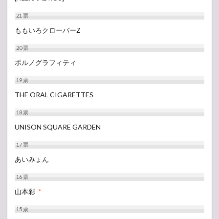
21
票
ももいろクローバーZ
20
票
ポルノグラフィティ
19
票
THE ORAL CIGARETTES
18
票
UNISON SQUARE GARDEN
17
票
あいみょん
16
票
山本彩
*
15
票