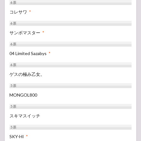
6
票
コレサワ
*
6
票
サンボマスター
*
6
票
04 Limited Sazabys
*
6
票
ゲスの極み乙女。
5
票
MONGOL800
5
票
スキマスイッチ
5
票
SKY-HI
*