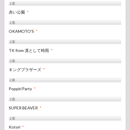
2
票
赤い公園
*
2
票
OKAMOTO'S
*
2
票
TK from 凛として時雨
*
2
票
キングブラザーズ
*
2
票
Poppin’Party
*
2
票
SUPER BEAVER
*
2
票
Kotori
*