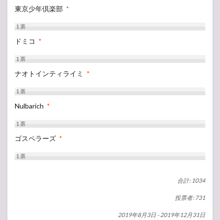
東京少年倶楽部
*
1
票
ドミコ
*
1
票
ナオトインティライミ
*
1
票
Nulbarich
*
1
票
ゴスペラーズ
*
1
票
合計: 1034
投票者: 731
2019年8月3日
-
2019年12月31日