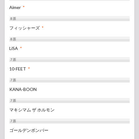
Aimer
*
8
票
フィッシャーズ
*
8
票
LiSA
*
7
票
10-FEET
*
7
票
KANA-BOON
7
票
マキシマム ザ ホルモン
7
票
ゴールデンボンバー