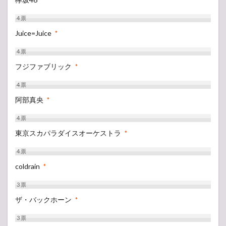
*
4
票
Juice=Juice
*
4
票
フジファブリック
*
4
票
阿部真央
*
4
票
東京スカパラダイスオーケストラ
*
4
票
coldrain
*
3
票
ザ・バックホーン
*
3
票