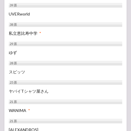
39
票
UVERworld
38
票
私立恵比寿中学
*
29
票
ゆず
28
票
スピッツ
25
票
ヤバイTシャツ屋さん
21
票
WANIMA
*
21
票
[ALEXANDROS]