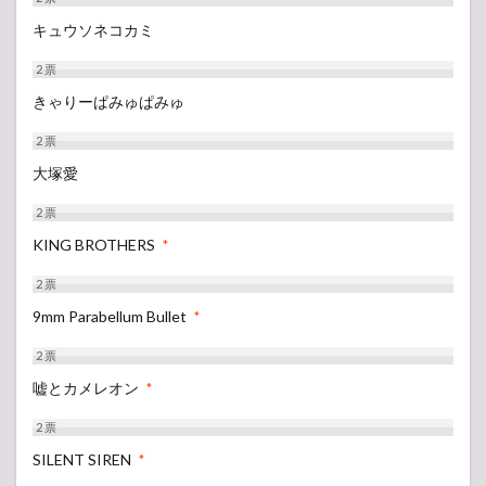
キュウソネコカミ
2
票
きゃりーぱみゅぱみゅ
2
票
大塚愛
2
票
KING BROTHERS
*
2
票
9mm Parabellum Bullet
*
2
票
嘘とカメレオン
*
2
票
SILENT SIREN
*