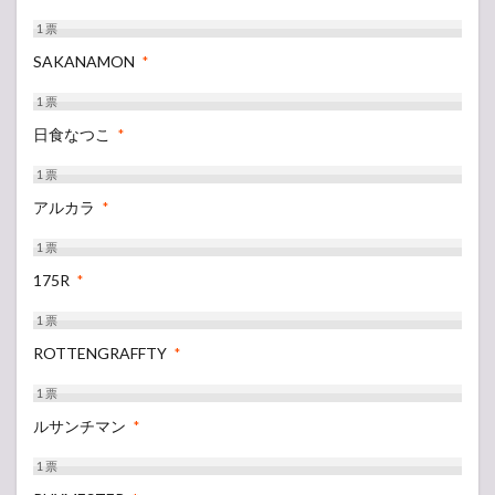
1
票
SAKANAMON
*
1
票
日食なつこ
*
1
票
アルカラ
*
1
票
175R
*
1
票
ROTTENGRAFFTY
*
1
票
ルサンチマン
*
1
票