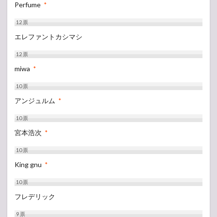
Perfume
*
12
票
エレファントカシマシ
12
票
miwa
*
10
票
アンジュルム
*
10
票
宮本浩次
*
10
票
King gnu
*
10
票
フレデリック
9
票