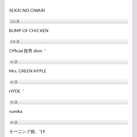
SEKAI NO OWARI
122
票
BUMP OF CHICKEN
101
票
Official 髭男 dism
*
61
票
Mrs. GREEN APPLE
61
票
HYDE
*
45
票
sumika
44
票
モーニング娘。'19