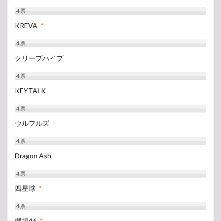
4
票
KREVA
*
4
票
クリープハイプ
4
票
KEYTALK
4
票
ウルフルズ
4
票
Dragon Ash
4
票
四星球
*
4
票
欅坂46