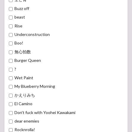
Buzz off
beast
Rise
Underconstruction
Boo!
無心拍数
Burger Queen
?
Wet Paint
My Blueberry Morning
かえりみち
El Camino
Don't fuck with Yoohei Kawakami
dear enemies
Rocknrolla!