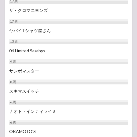
17
票
ザ・クロマニヨンズ
17
票
ヤバイTシャツ屋さん
15
票
04 Limited Sazabys
9
票
サンボマスター
8
票
スキマスイッチ
6
票
ナオト・インティライミ
6
票
OKAMOTO'S