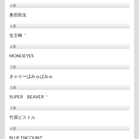
6
票
奥田民生
6
票
女王蜂
*
6
票
MONOEYES
5
票
きゃりーぱみゅぱみゅ
5
票
SUPER BEAVER
*
5
票
竹原ピストル
4
票
BLUE ENCOUNT