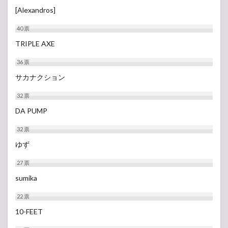
[Alexandros]
40
票
TRIPLE AXE
36
票
サカナクション
32
票
DA PUMP
32
票
ゆず
27
票
sumika
22
票
10-FEET