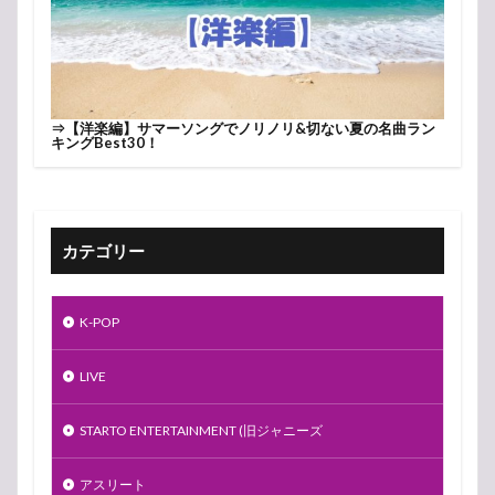
⇒
【洋楽編】サマーソングでノリノリ&切ない夏の名曲ラン
キングBest30！
カテゴリー
K-POP
LIVE
STARTO ENTERTAINMENT (旧ジャニーズ
アスリート