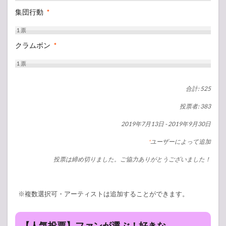
集団行動
*
1
票
クラムボン
*
1
票
合計: 525
投票者: 383
2019年7月13日
-
2019年9月30日
ユーザーによって追加
*
投票は締め切りました。ご協力ありがとうございました！
※複数選択可・アーティストは追加することができます。
【人気投票】ファンが選ぶ！好きな