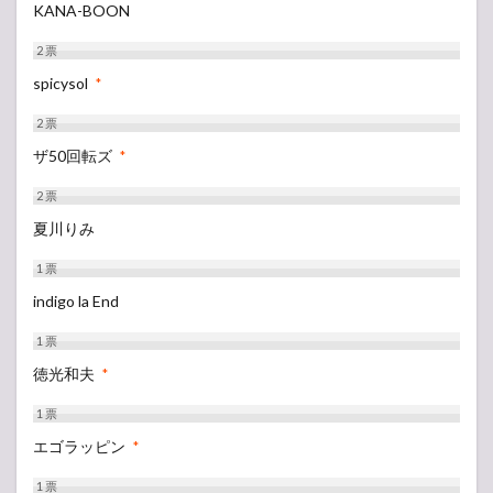
KANA-BOON
2
票
spicysol
*
2
票
ザ50回転ズ
*
2
票
夏川りみ
1
票
indigo la End
1
票
徳光和夫
*
1
票
エゴラッピン
*
1
票