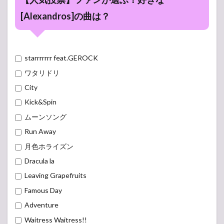
[Alexandros]の曲は？
starrrrrrr feat.GEROCK
ワタリドリ
City
Kick&Spin
ムーンソング
Run Away
月色ホライズン
Dracula la
Leaving Grapefruits
Famous Day
Adventure
Waitress Waitress!!