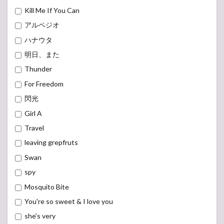
Kill Me If You Can
アルペジオ
ハナウタ
明日、また
Thunder
For Freedom
閃光
Girl A
Travel
leaving grepfruts
Swan
spy
Mosquito Bite
You're so sweet & I love you
she's very