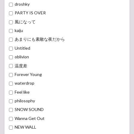
droshky
PARTY IS OVER
風になって
kaiju
あまりにも素敵な夜だから
Untitled
oblivion
温度差
Forever Young
waterdrop
Feel like
philosophy
SNOW SOUND
Wanna Get Out
NEW WALL