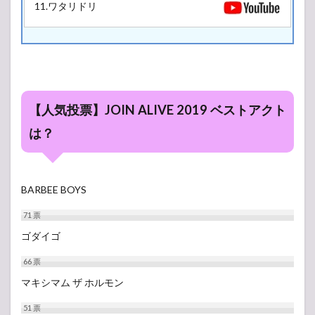
11.ワタリドリ
【人気投票】JOIN ALIVE 2019 ベストアクト
は？
BARBEE BOYS
71
票
ゴダイゴ
66
票
マキシマム ザ ホルモン
51
票