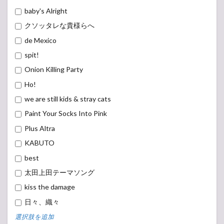
baby's Alright
クソッタレな貴様らへ
de Mexico
spit!
Onion Killing Party
Ho!
we are still kids & stray cats
Paint Your Socks Into Pink
Plus Altra
KABUTO
best
太田上田テーマソング
kiss the damage
日々、織々
選択肢を追加