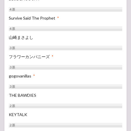
4
票
Survive Said The Prophet
*
4
票
山崎まさよし
3
票
フラワーカンパニーズ
*
3
票
gogovanillas
*
3
票
THE BAWDIES
2
票
KEYTALK
2
票