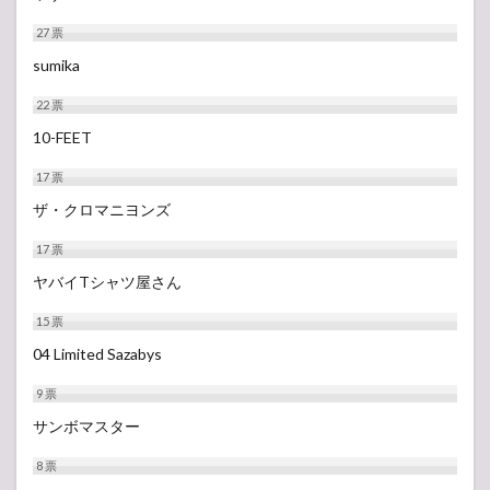
27
票
sumika
22
票
10-FEET
17
票
ザ・クロマニヨンズ
17
票
ヤバイTシャツ屋さん
15
票
04 Limited Sazabys
9
票
サンボマスター
8
票