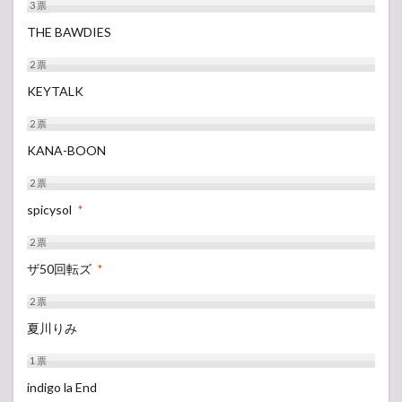
3
票
THE BAWDIES
2
票
KEYTALK
2
票
KANA-BOON
2
票
spicysol
*
2
票
ザ50回転ズ
*
2
票
夏川りみ
1
票
indigo la End