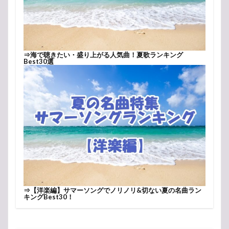
⇒
海で聴きたい・盛り上がる人気曲！夏歌ランキング
Best30選
⇒
【洋楽編】サマーソングでノリノリ&切ない夏の名曲ラン
キングBest30！