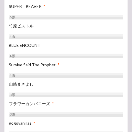
SUPER BEAVER
*
5
票
竹原ピストル
4
票
BLUE ENCOUNT
4
票
Survive Said The Prophet
*
4
票
山崎まさよし
3
票
フラワーカンパニーズ
*
3
票
gogovanillas
*