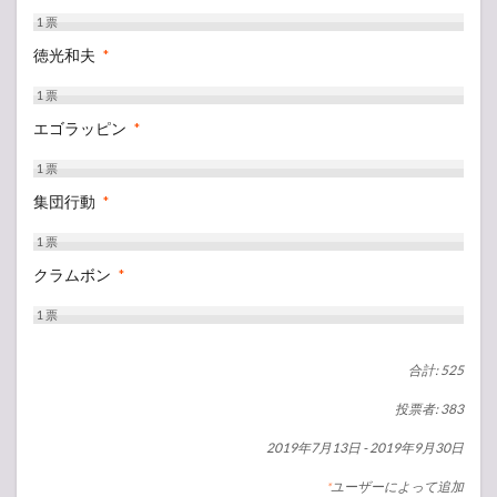
1
票
徳光和夫
*
1
票
エゴラッピン
*
1
票
集団行動
*
1
票
クラムボン
*
1
票
合計: 525
投票者: 383
2019年7月13日
-
2019年9月30日
ユーザーによって追加
*