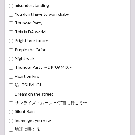
misunderstanding
You don't have to worry,baby
Thunder Party
This is DA world
Bright! our future
Purple the Orion
Night walk
Thunder Party ～DP '09 MIX～
Heart on Fire
紡 -TSUMUGI-
Dream on the street
サンライズ・ムーン 〜宇宙に行こう〜
Silent Rain
let me get you now
地球に咲く花