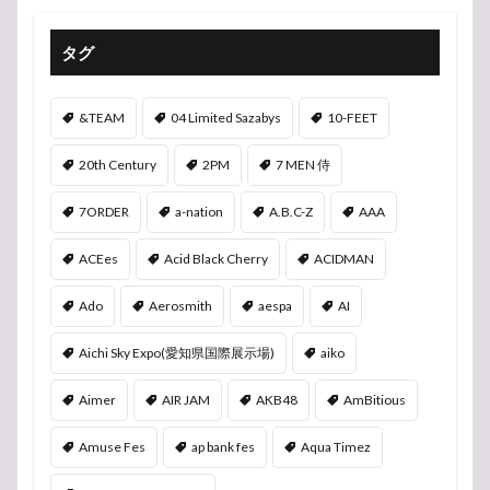
タグ
&TEAM
04 Limited Sazabys
10-FEET
20th Century
2PM
7 MEN 侍
7ORDER
a-nation
A.B.C-Z
AAA
ACEes
Acid Black Cherry
ACIDMAN
Ado
Aerosmith
aespa
AI
Aichi Sky Expo(愛知県国際展示場)
aiko
Aimer
AIR JAM
AKB48
AmBitious
Amuse Fes
ap bank fes
Aqua Timez