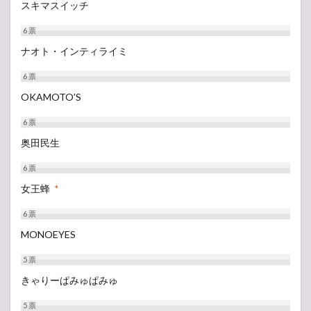
スキマスイッチ
6
票
ナオト・インティライミ
6
票
OKAMOTO'S
6
票
奥田民生
6
票
女王蜂
*
6
票
MONOEYES
5
票
きゃりーぱみゅぱみゅ
5
票