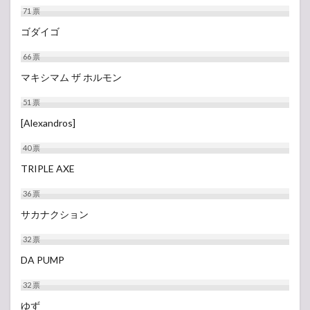
71
票
ゴダイゴ
66
票
マキシマム ザ ホルモン
51
票
[Alexandros]
40
票
TRIPLE AXE
36
票
サカナクション
32
票
DA PUMP
32
票
ゆず