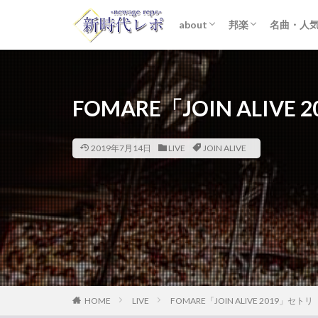
about
邦楽
名曲・人
ライター紹介
プライバシーポリシー
免責事項
STARTO ENTER
女性アイドル
K-POP
洋楽
おすすめ
歌詞考察
FOMARE「JOIN ALIVE
2019年7月14日
LIVE
JOIN ALIVE
HOME
LIVE
FOMARE「JOIN ALIVE 2019」セトリ