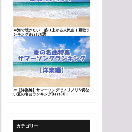
⇒
海で聴きたい・盛り上がる人気曲！夏歌ラ
ンキングBest30選
⇒
【洋楽編】サマーソングでノリノリ&切な
い夏の名曲ランキングBest30！
カテゴリー