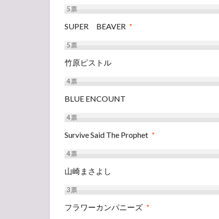
5
票
SUPER BEAVER
*
5
票
竹原ピストル
4
票
BLUE ENCOUNT
4
票
Survive Said The Prophet
*
4
票
山崎まさよし
3
票
フラワーカンパニーズ
*