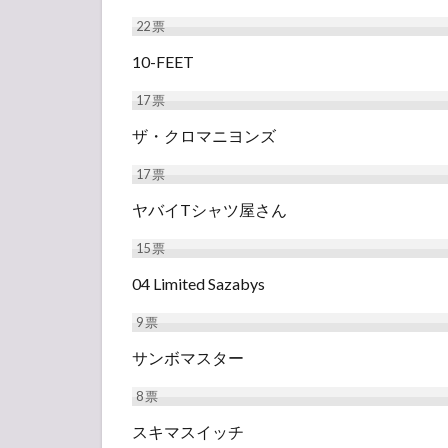
22
票
10-FEET
17
票
ザ・クロマニヨンズ
17
票
ヤバイTシャツ屋さん
15
票
04 Limited Sazabys
9
票
サンボマスター
8
票
スキマスイッチ