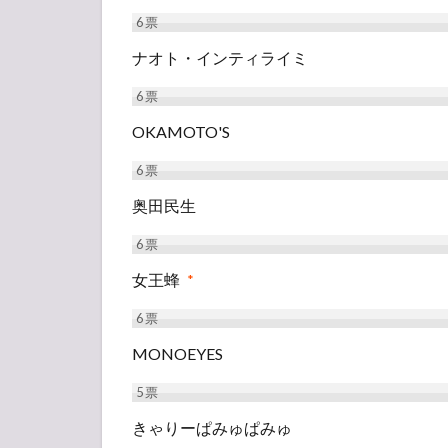
6
票
ナオト・インティライミ
6
票
OKAMOTO'S
6
票
奥田民生
6
票
女王蜂
*
6
票
MONOEYES
5
票
きゃりーぱみゅぱみゅ