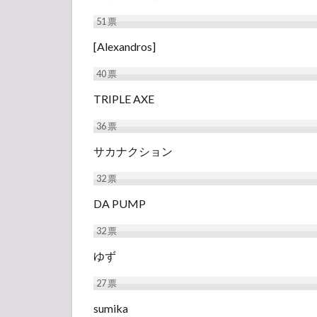
51
票
[Alexandros]
40
票
TRIPLE AXE
36
票
サカナクション
32
票
DA PUMP
32
票
ゆず
27
票
sumika