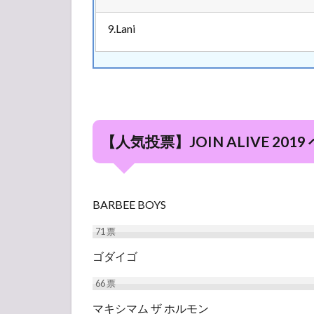
9.Lani
【人気投票】JOIN ALIVE 20
BARBEE BOYS
71
票
ゴダイゴ
66
票
マキシマム ザ ホルモン