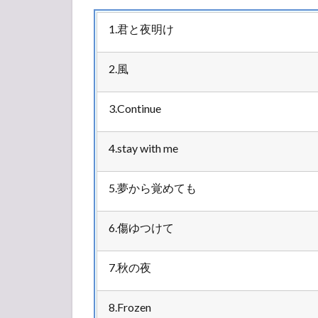
1.君と夜明け
2.風
3.Continue
4.stay with me
5.夢から覚めても
6.傷ゆつけて
7.秋の夜
8.Frozen