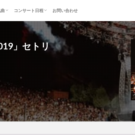
気曲
コンサート日程
お問い合わせ
TAINMENT (旧ジャニーズ)
アルバム
セトリ・まとめ
ライブレポ
カード枠
 2019」セトリ