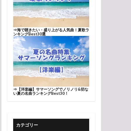
⇒
海で聴きたい・盛り上がる人気曲！夏歌ラ
ンキングBest30選
⇒
【洋楽編】サマーソングでノリノリ&切な
い夏の名曲ランキングBest30！
カテゴリー