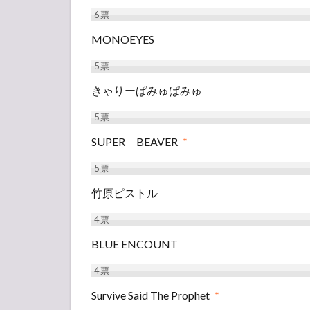
6
票
MONOEYES
5
票
きゃりーぱみゅぱみゅ
5
票
SUPER BEAVER
*
5
票
竹原ピストル
4
票
BLUE ENCOUNT
4
票
Survive Said The Prophet
*