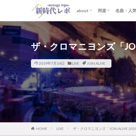
about
邦楽
名曲・人
ライター紹介
プライバシーポリシー
免責事項
STARTO ENTER
女性アイドル
K-POP
洋楽
おすすめ
歌詞考察
ザ・クロマニヨンズ「JOIN 
2019年7月14日
LIVE
JOIN ALIVE
HOME
LIVE
ザ・クロマニヨンズ「JOIN ALIVE 20