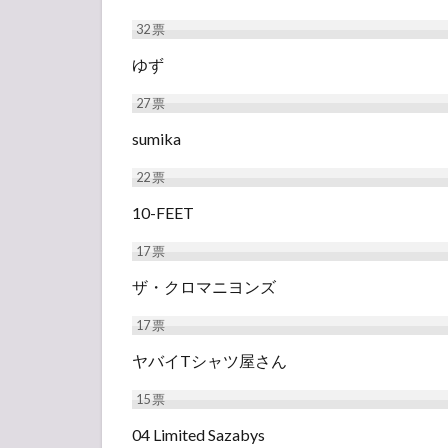
32
票
ゆず
27
票
sumika
22
票
10-FEET
17
票
ザ・クロマニヨンズ
17
票
ヤバイTシャツ屋さん
15
票
04 Limited Sazabys