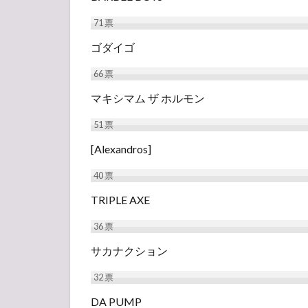
71
票
ゴダイゴ
66
票
マキシマム ザ ホルモン
51
票
[Alexandros]
40
票
TRIPLE AXE
36
票
サカナクション
32
票
DA PUMP