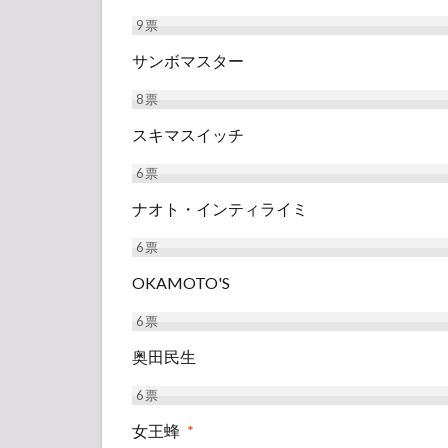
9
票
サンボマスター
8
票
スキマスイッチ
6
票
ナオト・インティライミ
6
票
OKAMOTO'S
6
票
奥田民生
6
票
女王蜂
*