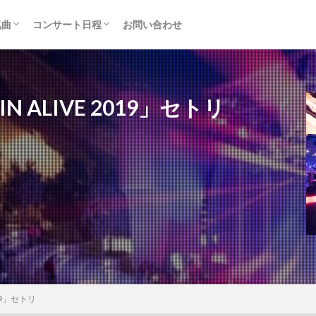
気曲
コンサート日程
お問い合わせ
TAINMENT (旧ジャニーズ)
アルバム
セトリ・まとめ
ライブレポ
カード枠
ALIVE 2019」セトリ
19」セトリ