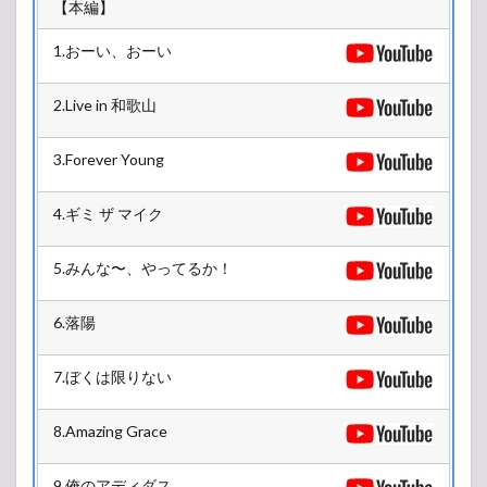
【本編】
1.おーい、おーい
2.Live in 和歌山
3.Forever Young
4.ギミ ザ マイク
5.みんな〜、やってるか！
6.落陽
7.ぼくは限りない
8.Amazing Grace
9.俺のアディダス