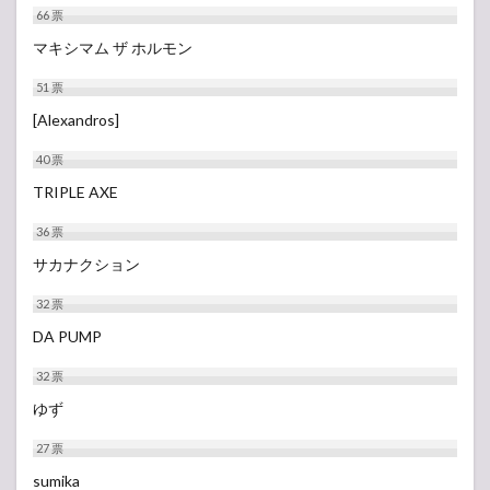
66
票
マキシマム ザ ホルモン
51
票
[Alexandros]
40
票
TRIPLE AXE
36
票
サカナクション
32
票
DA PUMP
32
票
ゆず
27
票
sumika