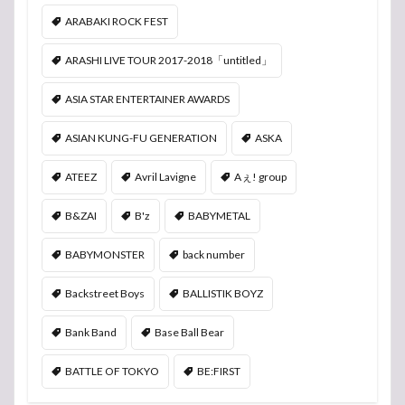
ARABAKI ROCK FEST
ARASHI LIVE TOUR 2017-2018「untitled」
ASIA STAR ENTERTAINER AWARDS
ASIAN KUNG-FU GENERATION
ASKA
ATEEZ
Avril Lavigne
Aぇ! group
B&ZAI
B'z
BABYMETAL
BABYMONSTER
back number
Backstreet Boys
BALLISTIK BOYZ
Bank Band
Base Ball Bear
BATTLE OF TOKYO
BE:FIRST