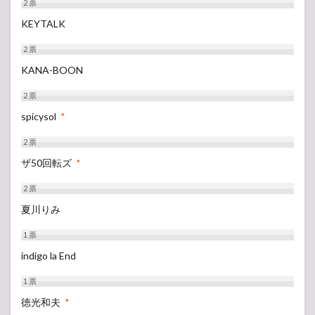
2
票
KEYTALK
2
票
KANA-BOON
2
票
spicysol
*
2
票
ザ50回転ズ
*
2
票
夏川りみ
1
票
indigo la End
1
票
徳光和夫
*