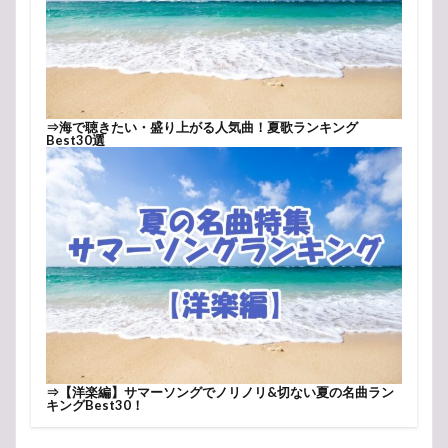
⇒
海で聴きたい・盛り上がる人気曲！夏歌ランキング
Best30選
⇒
【洋楽編】サマーソングでノリノリ&切ない夏の名曲ラン
キングBest30！