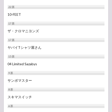
22
票
10-FEET
17
票
ザ・クロマニヨンズ
17
票
ヤバイTシャツ屋さん
15
票
04 Limited Sazabys
9
票
サンボマスター
8
票
スキマスイッチ
6
票