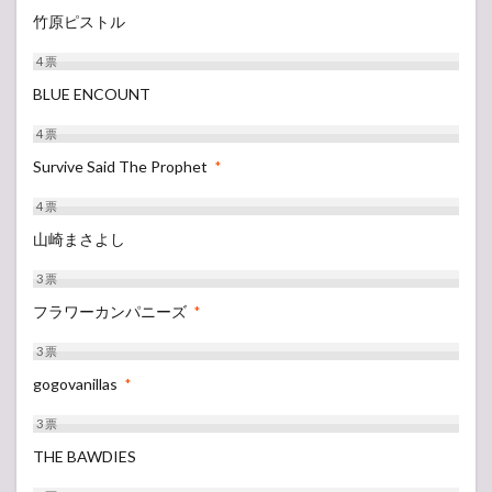
竹原ピストル
4
票
BLUE ENCOUNT
4
票
Survive Said The Prophet
*
4
票
山崎まさよし
3
票
フラワーカンパニーズ
*
3
票
gogovanillas
*
3
票
THE BAWDIES