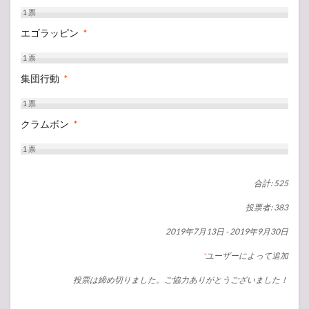
1
票
エゴラッピン
*
1
票
集団行動
*
1
票
クラムボン
*
1
票
合計: 525
投票者: 383
2019年7月13日
-
2019年9月30日
ユーザーによって追加
*
投票は締め切りました。ご協力ありがとうございました！