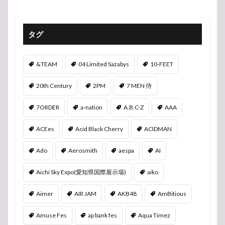
タグ
&TEAM
04 Limited Sazabys
10-FEET
20th Century
2PM
7 MEN 侍
7ORDER
a-nation
A.B.C-Z
AAA
ACEes
Acid Black Cherry
ACIDMAN
Ado
Aerosmith
aespa
AI
Aichi Sky Expo(愛知県国際展示場)
aiko
Aimer
AIR JAM
AKB48
AmBitious
Amuse Fes
ap bank fes
Aqua Timez