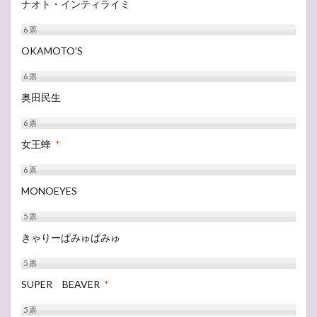
ナオト・インティライミ
6
票
OKAMOTO'S
6
票
奥田民生
6
票
女王蜂
*
6
票
MONOEYES
5
票
きゃりーぱみゅぱみゅ
5
票
SUPER BEAVER
*
5
票