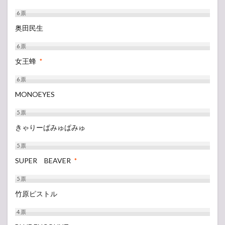
6
票
奥田民生
6
票
女王蜂
*
6
票
MONOEYES
5
票
きゃりーぱみゅぱみゅ
5
票
SUPER BEAVER
*
5
票
竹原ピストル
4
票