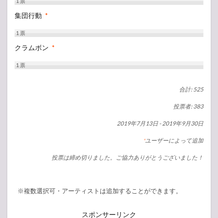
1
票
集団行動
*
1
票
クラムボン
*
1
票
合計: 525
投票者: 383
2019年7月13日
-
2019年9月30日
ユーザーによって追加
*
投票は締め切りました。ご協力ありがとうございました！
※複数選択可・アーティストは追加することができます。
スポンサーリンク