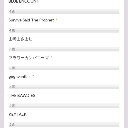
BLUE ENCOUNT
4
票
Survive Said The Prophet
*
4
票
山崎まさよし
3
票
フラワーカンパニーズ
*
3
票
gogovanillas
*
3
票
THE BAWDIES
2
票
KEYTALK
2
票