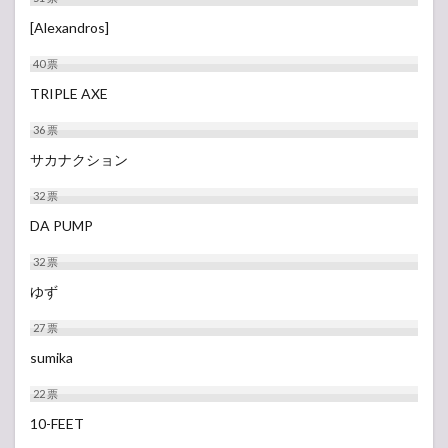
[Alexandros]
40
票
TRIPLE AXE
36
票
サカナクション
32
票
DA PUMP
32
票
ゆず
27
票
sumika
22
票
10-FEET