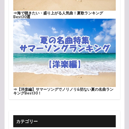
⇒
海で聴きたい・盛り上がる人気曲！夏歌ランキング
Best30選
⇒
【洋楽編】サマーソングでノリノリ&切ない夏の名曲ラン
キングBest30！
カテゴリー