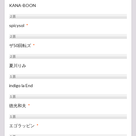
KANA-BOON
2
票
spicysol
*
2
票
ザ50回転ズ
*
2
票
夏川りみ
1
票
indigo la End
1
票
徳光和夫
*
1
票
エゴラッピン
*