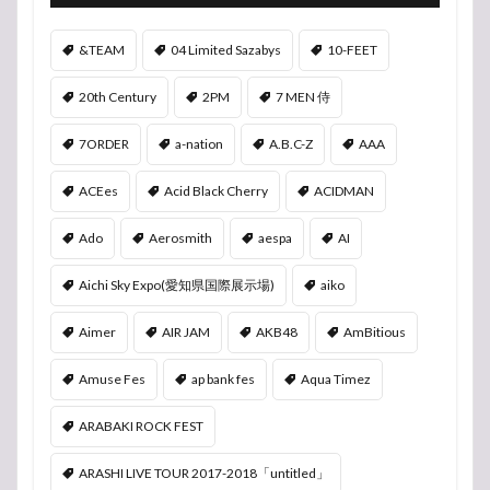
&TEAM
04 Limited Sazabys
10-FEET
20th Century
2PM
7 MEN 侍
7ORDER
a-nation
A.B.C-Z
AAA
ACEes
Acid Black Cherry
ACIDMAN
Ado
Aerosmith
aespa
AI
Aichi Sky Expo(愛知県国際展示場)
aiko
Aimer
AIR JAM
AKB48
AmBitious
Amuse Fes
ap bank fes
Aqua Timez
ARABAKI ROCK FEST
ARASHI LIVE TOUR 2017-2018「untitled」