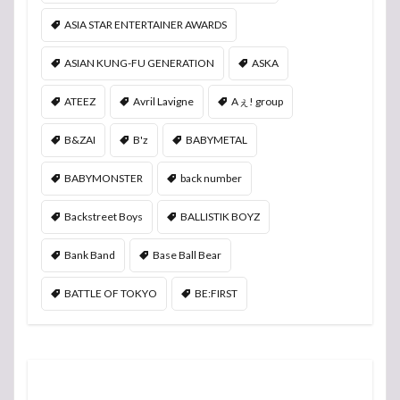
ASIA STAR ENTERTAINER AWARDS
ASIAN KUNG-FU GENERATION
ASKA
ATEEZ
Avril Lavigne
Aぇ! group
B&ZAI
B'z
BABYMETAL
BABYMONSTER
back number
Backstreet Boys
BALLISTIK BOYZ
Bank Band
Base Ball Bear
BATTLE OF TOKYO
BE:FIRST