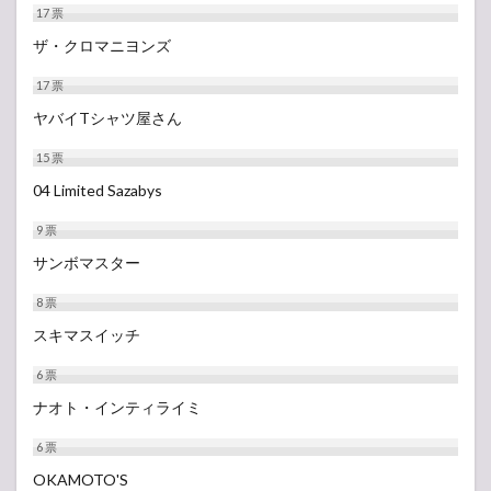
17
票
ザ・クロマニヨンズ
17
票
ヤバイTシャツ屋さん
15
票
04 Limited Sazabys
9
票
サンボマスター
8
票
スキマスイッチ
6
票
ナオト・インティライミ
6
票
OKAMOTO'S