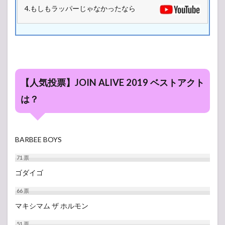
4.もしもラッパーじゃなかったなら
【人気投票】JOIN ALIVE 2019 ベストアクト
は？
BARBEE BOYS
71
票
ゴダイゴ
66
票
マキシマム ザ ホルモン
51
票