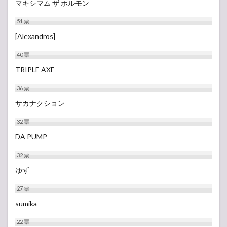
マキシマム ザ ホルモン
51
票
[Alexandros]
40
票
TRIPLE AXE
36
票
サカナクション
32
票
DA PUMP
32
票
ゆず
27
票
sumika
22
票