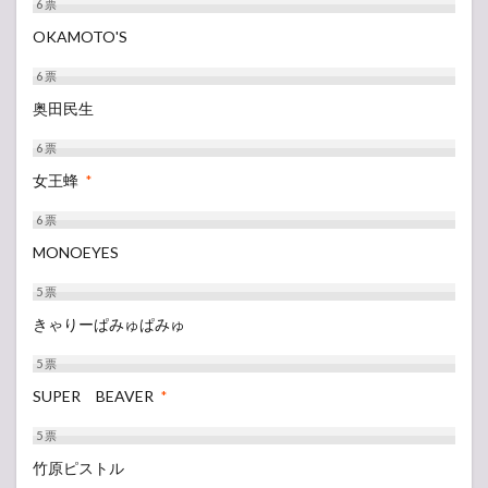
6
票
OKAMOTO'S
6
票
奥田民生
6
票
女王蜂
*
6
票
MONOEYES
5
票
きゃりーぱみゅぱみゅ
5
票
SUPER BEAVER
*
5
票
竹原ピストル