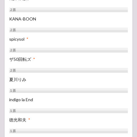
2
票
KANA-BOON
2
票
spicysol
*
2
票
ザ50回転ズ
*
2
票
夏川りみ
1
票
indigo la End
1
票
徳光和夫
*
1
票