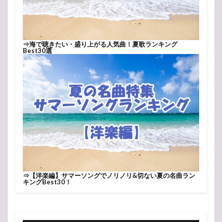
⇒
海で聴きたい・盛り上がる人気曲！夏歌ランキング
Best30選
⇒
【洋楽編】サマーソングでノリノリ&切ない夏の名曲ラン
キングBest30！