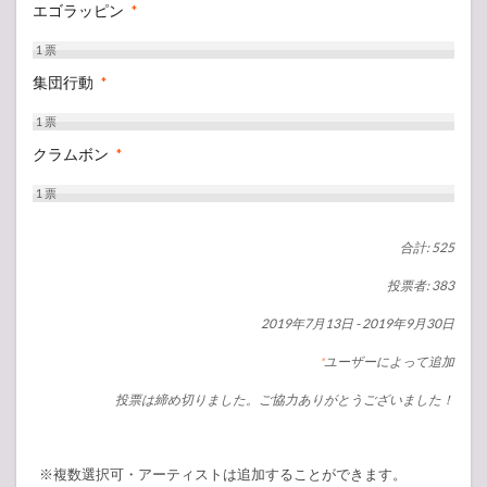
エゴラッピン
*
1
票
集団行動
*
1
票
クラムボン
*
1
票
合計: 525
投票者: 383
2019年7月13日
-
2019年9月30日
ユーザーによって追加
*
投票は締め切りました。ご協力ありがとうございました！
※複数選択可・アーティストは追加することができます。