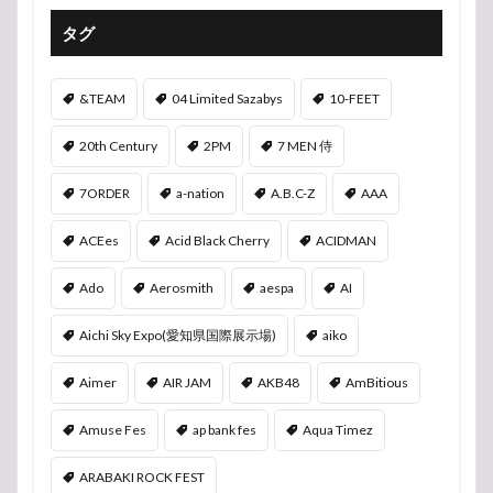
タグ
&TEAM
04 Limited Sazabys
10-FEET
20th Century
2PM
7 MEN 侍
7ORDER
a-nation
A.B.C-Z
AAA
ACEes
Acid Black Cherry
ACIDMAN
Ado
Aerosmith
aespa
AI
Aichi Sky Expo(愛知県国際展示場)
aiko
Aimer
AIR JAM
AKB48
AmBitious
Amuse Fes
ap bank fes
Aqua Timez
ARABAKI ROCK FEST