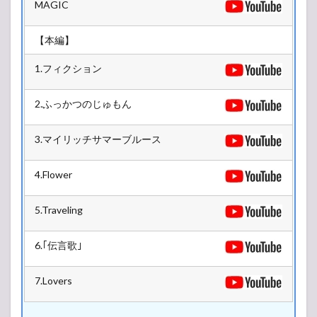
MAGIC
【本編】
1.フィクション
2.ふっかつのじゅもん
3.マイリッチサマーブルース
4.Flower
5.Traveling
6.｢伝言歌｣
7.Lovers