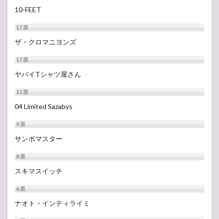
10-FEET
17
票
ザ・クロマニヨンズ
17
票
ヤバイTシャツ屋さん
15
票
04 Limited Sazabys
9
票
サンボマスター
8
票
スキマスイッチ
6
票
ナオト・インティライミ