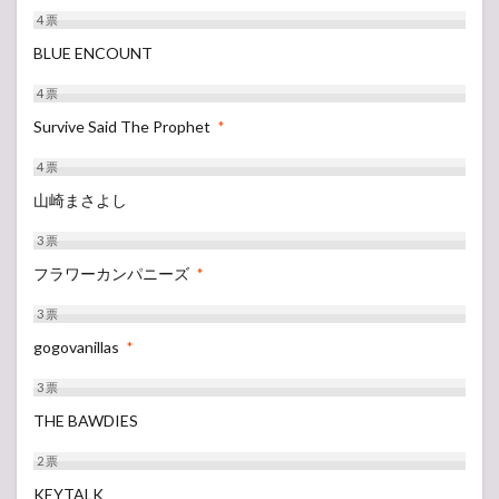
4
票
BLUE ENCOUNT
4
票
Survive Said The Prophet
*
4
票
山崎まさよし
3
票
フラワーカンパニーズ
*
3
票
gogovanillas
*
3
票
THE BAWDIES
2
票
KEYTALK