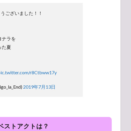
りがとうございました！！
ヨナラを
った夏
pic.twitter.com/r8Ctbww17y
digo_la_End)
2019年7月13日
19 ベストアクトは？