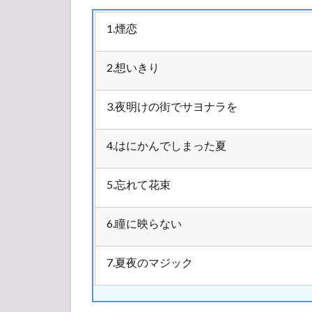
1.煙恋
2.想いきり
3.夜明けの街でサヨナラを
4.はにかんでしまった夏
5.忘れて花束
6.瞳に映らない
7.夏夜のマジック