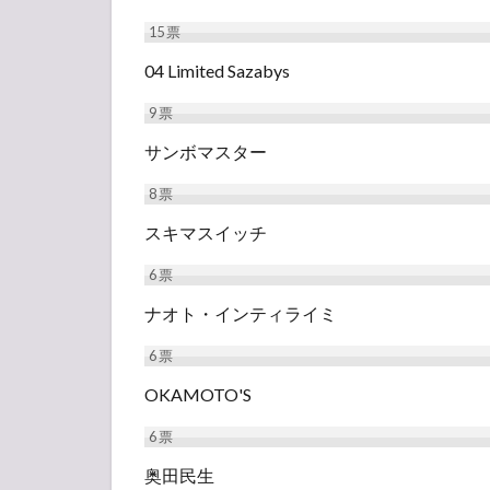
15
票
04 Limited Sazabys
9
票
サンボマスター
8
票
スキマスイッチ
6
票
ナオト・インティライミ
6
票
OKAMOTO'S
6
票
奥田民生