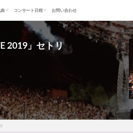
気曲
コンサート日程
お問い合わせ
TAINMENT (旧ジャニーズ)
アルバム
セトリ・まとめ
ライブレポ
カード枠
LIVE 2019」セトリ
トリ