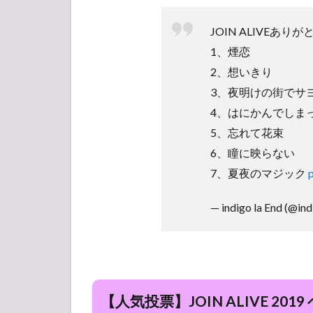
JOIN ALIVEあ
1、煙恋
2、想いきり
3、夜明けの街でサ
4、はにかんでしま
5、忘れて花束
6、瞳に映らない
7、夏夜のマジック
— indigo la End (@in
【人気投票】JOIN ALIVE 20