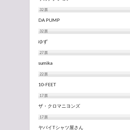
32
票
DA PUMP
32
票
ゆず
27
票
sumika
22
票
10-FEET
17
票
ザ・クロマニヨンズ
17
票
ヤバイTシャツ屋さん