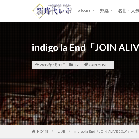
about
邦楽
名曲・人
ライター紹介
プライバシーポリシー
免責事項
STARTO ENTER
女性アイドル
K-POP
洋楽
おすすめ
歌詞考察
indigo la End「JOIN A
2019年7月14日
LIVE
JOIN ALIVE
HOME
LIVE
indigo la End「JOIN ALIVE 2019」セ