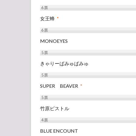
6
票
女王蜂
*
6
票
MONOEYES
5
票
きゃりーぱみゅぱみゅ
5
票
SUPER BEAVER
*
5
票
竹原ピストル
4
票
BLUE ENCOUNT