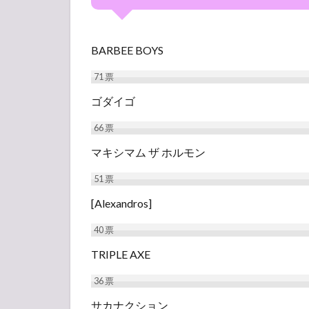
BARBEE BOYS
71
票
ゴダイゴ
66
票
マキシマム ザ ホルモン
51
票
[Alexandros]
40
票
TRIPLE AXE
36
票
サカナクション