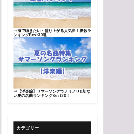
⇒
海で聴きたい・盛り上がる人気曲！夏歌ラ
ンキングBest30選
⇒
【洋楽編】サマーソングでノリノリ&切な
い夏の名曲ランキングBest30！
カテゴリー