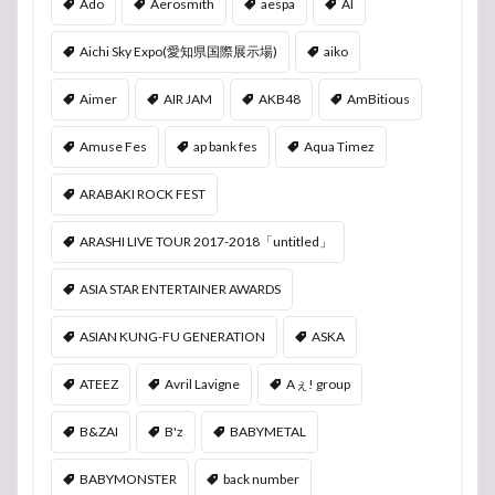
Ado
Aerosmith
aespa
AI
Aichi Sky Expo(愛知県国際展示場)
aiko
Aimer
AIR JAM
AKB48
AmBitious
Amuse Fes
ap bank fes
Aqua Timez
ARABAKI ROCK FEST
ARASHI LIVE TOUR 2017-2018「untitled」
ASIA STAR ENTERTAINER AWARDS
ASIAN KUNG-FU GENERATION
ASKA
ATEEZ
Avril Lavigne
Aぇ! group
B&ZAI
B'z
BABYMETAL
BABYMONSTER
back number