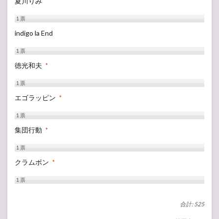
夏川りみ
1
票
indigo la End
1
票
徳光和夫
*
1
票
エゴラッピン
*
1
票
集団行動
*
1
票
クラムボン
*
1
票
合計: 525