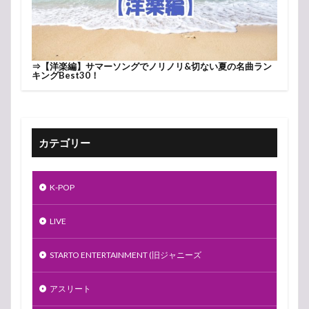
⇒
【洋楽編】サマーソングでノリノリ&切ない夏の名曲ラン
キングBest30！
カテゴリー
K-POP
LIVE
STARTO ENTERTAINMENT (旧ジャニーズ
アスリート