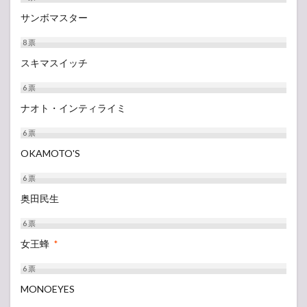
サンボマスター
8
票
スキマスイッチ
6
票
ナオト・インティライミ
6
票
OKAMOTO'S
6
票
奥田民生
6
票
女王蜂
*
6
票
MONOEYES