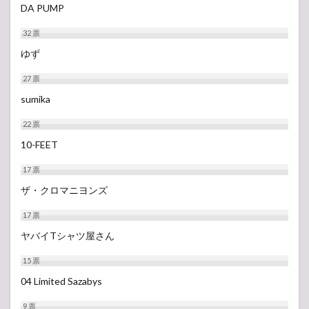
DA PUMP
32
票
ゆず
27
票
sumika
22
票
10-FEET
17
票
ザ・クロマニヨンズ
17
票
ヤバイTシャツ屋さん
15
票
04 Limited Sazabys
9
票