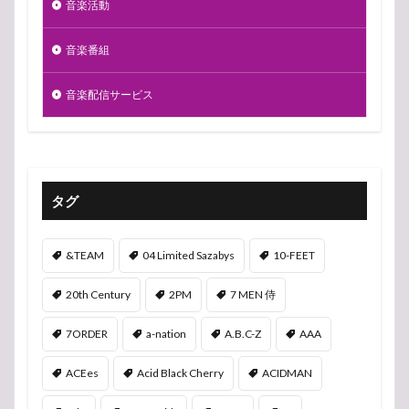
音楽活動
音楽番組
音楽配信サービス
タグ
&TEAM
04 Limited Sazabys
10-FEET
20th Century
2PM
7 MEN 侍
7ORDER
a-nation
A.B.C-Z
AAA
ACEes
Acid Black Cherry
ACIDMAN