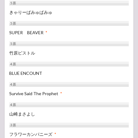
5
票
きゃりーぱみゅぱみゅ
5
票
SUPER BEAVER
*
5
票
竹原ピストル
4
票
BLUE ENCOUNT
4
票
Survive Said The Prophet
*
4
票
山崎まさよし
3
票
フラワーカンパニーズ
*