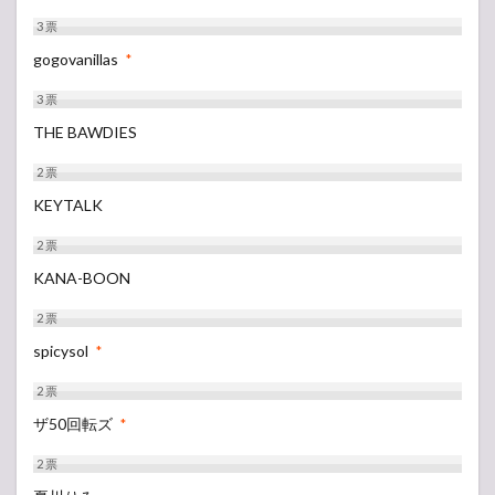
3
票
gogovanillas
*
3
票
THE BAWDIES
2
票
KEYTALK
2
票
KANA-BOON
2
票
spicysol
*
2
票
ザ50回転ズ
*
2
票