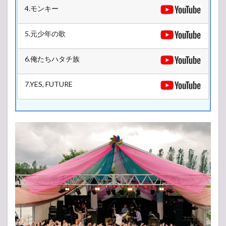
4.モンキー
5.元少年の歌
6.俺たちハタチ族
7.YES, FUTURE