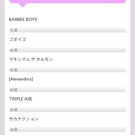
BARBEE BOYS
71
票
ゴダイゴ
66
票
マキシマム ザ ホルモン
51
票
[Alexandros]
40
票
TRIPLE AXE
36
票
サカナクション
32
票