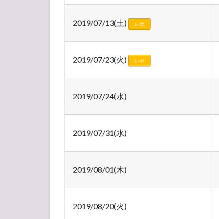
ホテ
ル）
2019/07/13(土)
レポ
1.3
チケ
ット
2019/07/23(火)
レポ
価
格・
先行/
2019/07/24(水)
一般
発売
1.4
2019/07/31(水)
チケ
ット
当選
倍率
2019/08/01(木)
予想
2019/08/20(火)