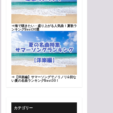
⇒
海で聴きたい・盛り上がる人気曲！夏歌ラ
ンキングBest30選
⇒
【洋楽編】サマーソングでノリノリ&切な
い夏の名曲ランキングBest30！
カテゴリー