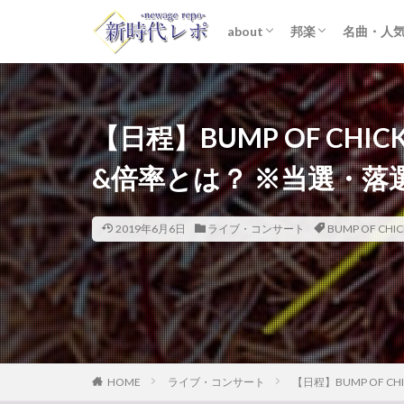
about
邦楽
名曲・人
ライター紹介
プライバシーポリシー
免責事項
STARTO ENTER
女性アイドル
K-POP
洋楽
おすすめ
歌詞考察
【日程】BUMP OF CHI
&倍率とは？ ※当選・落
2019年6月6日
ライブ・コンサート
BUMP OF CHI
HOME
ライブ・コンサート
【日程】BUMP OF 