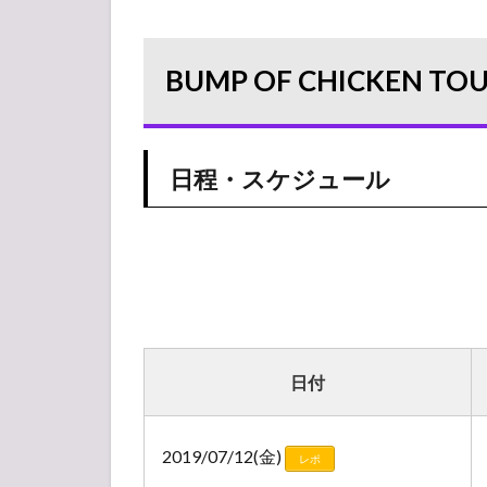
BUMP OF
CHICKEN
TOUR
BUMP OF CHICKEN TOUR
2019
aurora ark
1.1
日
日程・スケジュール
程・
スケ
ジュ
ール
1.2
会場
デー
タ
日付
（ア
クセ
ス・
2019/07/12(金)
駐車
レポ
場・