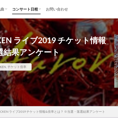
気曲
コンサート日程
お問い合わせ
TAINMENT (旧ジャニーズ)
アルバム
セトリ・まとめ
ライブレポ
カード枠
CKEN ライブ2019 チケット情報
選結果アンケート
CKEN
,
チケット倍率
CHICKEN ライブ2019 チケット情報&倍率とは？ ※当選・落選結果アンケート