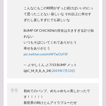
こんなにもこの時間がずっと続けばいいのにっ
て思ったことない 寂しいな それ以上に幸せす
ぎたし楽しすぎたでも寂しいな
BUMP OF CHICKENの存在は大きすぎる計り知
れない
いつもそばにいてくれてありがとう
幸せをありがとう
pic.twitter.com/ntWTwOcF5F
— ⊿ やしくん ⊿ 7/13 BUMP メット
(@C_M_R_B_A_24)
2019年7月13日
初めてのバンプ、めちゃめちゃ美しかったで
す！！！！！
新世界の時けとんアイラブユーだぜ