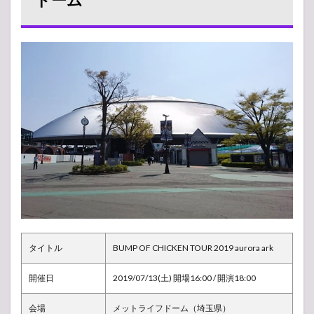
フドーム
1.1
セッ
トリ
スト
（曲
順）
1.2
アリ
ーナ
構
成・
座席
表
1.3
ライ
ブレ
タイトル
BUMP OF CHICKEN TOUR 2019 aurora ark
ポ
（感
開催日
2019/07/13(土) 開場16:00 / 開演18:00
想）
1.4
会場
メットライフドーム（埼玉県）