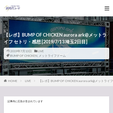
【レポ】BUMP OF CHICKEN aurora ark@メットラ
イフ セトリ・感想 [2019/7/13 埼玉2日目]
2019年7月13日
LIVE
BUMP OF CHICKEN
,
メットライフドーム
HOME
LIVE
【レポ】BUMP OF CHICKEN aurora ark@メットライフ
記事内に広告が含まれています