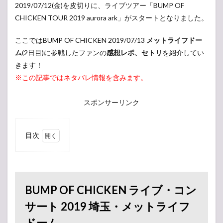
2019/07/12(金)を皮切りに、ライブツアー「BUMP OF
CHICKEN TOUR 2019 aurora ark」がスタートとなりました。
ここではBUMP OF CHICKEN 2019/07/13
メットライフドー
ム
(2日目)に参戦したファンの
感想レポ、セトリ
を紹介してい
きます！
※この記事ではネタバレ情報を含みます。
スポンサーリンク
目次
1
BUMP
OF
CHICKEN
ライブ・
BUMP OF CHICKEN ライブ・コン
コンサー
ト 2019
サート 2019 埼玉・メットライフ
埼玉・メ
ドーム
ットライ