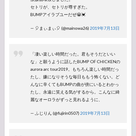
セトリが、セトリが尊すぎた。
BUMPアイラブユーだぜ😭💓
— 🎈まぃまぃ🎈 (@mainowa26)
2019年7月13日
「凄い楽しい時間だった。君もそうだといい
な」と願うように話したBUMP OF CHICKENの
aurora arc tour2019。もちろん楽しい時間だっ
たし、嫌になりそうな毎日ももう怖くない。ど
んなに辛くてもBUMPの曲が傍にいるとわかっ
たし、永遠に笑える気がするから。こんなに綺
麗なオーロラがずっと見れるように、
— ふじりん (@fujirin0507)
2019年7月13日