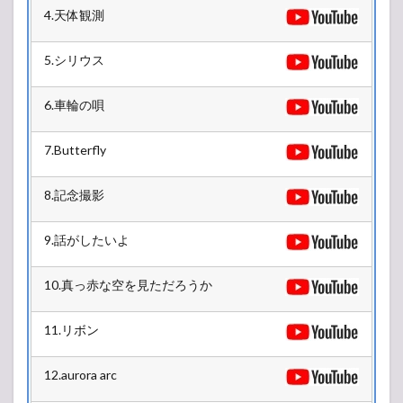
4.天体観測
5.シリウス
6.車輪の唄
7.Butterfly
8.記念撮影
9.話がしたいよ
10.真っ赤な空を見ただろうか
11.リボン
12.aurora arc