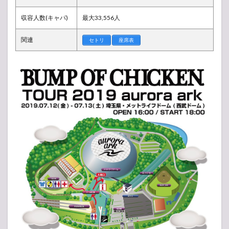
周辺
イベ
収容人数(キャパ)
最大33,556人
ント
2
関連
セトリ
座席表
BUMP
OF
CHICKEN
TOUR
2019
aurora
ark ツア
ー日程・
スケジュ
ール
3
【ア
ンケ
ー
ト】
人気
投票
所