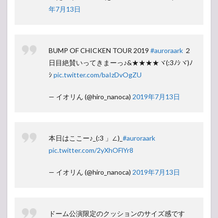
年7月13日
BUMP OF CHICKEN TOUR 2019
#auroraark
２
日目絶賛いってきまーっ♪&★★★★ヾ(:3ﾉｼヾ)ﾉ
ｼ
pic.twitter.com/baIzDvOgZU
— イオリん (@hiro_nanoca)
2019年7月13日
本日はここー♪_(:3 」∠)_
#auroraark
pic.twitter.com/2yXhOFlYr8
— イオリん (@hiro_nanoca)
2019年7月13日
ドーム公演限定のクッションのサイズ感です