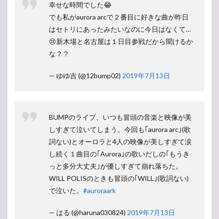
幸せな時間でした😂
でも私がaurora arcで２番目に好きな曲が昨日
はセトリにあったみたいなのに今日はなくて…
😢新木場と名古屋は１日目参戦だから聞けるか
な？？
— ゆゆ吉 (@12bump02)
2019年7月13日
BUMPのライブ、いつも冒頭の音楽と映像が美
しすぎて泣いてしまう。今回も｢aurora arc｣(歌
詞ない)とオーロラと4人の映像が美しすぎて涙
し続く１曲目の｢Aurora｣の歌いだしの｢もうき
っと多分大丈夫｣が優しすぎて崩れ落ちた。
WILL POLISのときも冒頭の｢WILL｣(歌詞ない)
で泣いた。
#auroraark
— はる (@haruna030824)
2019年7月13日