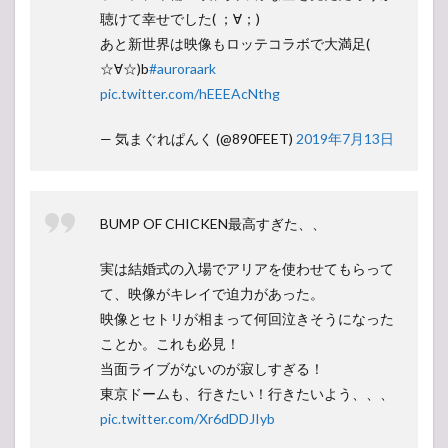
聴けて幸せでした( ；∀；)
あと新世界は映像もロッテコラボで大満足(
☆∀☆)b
#auroraark
pic.twitter.com/hEEEAcNthg
— 気まぐれぱんく (@890FEET)
2019年7月13日
BUMP OF CHICKEN最高すぎた、、
実は結婚式の入場でアリアを使わせてもらって
て、映像がキレイで迫力があった。
映像とセトリが相まって何回泣きそうになった
ことか。これも必見！
当面ライブがないのが寂しすぎる！
東京ドームも、行きたい！行きたいよう、、、
pic.twitter.com/Xr6dDDJIyb