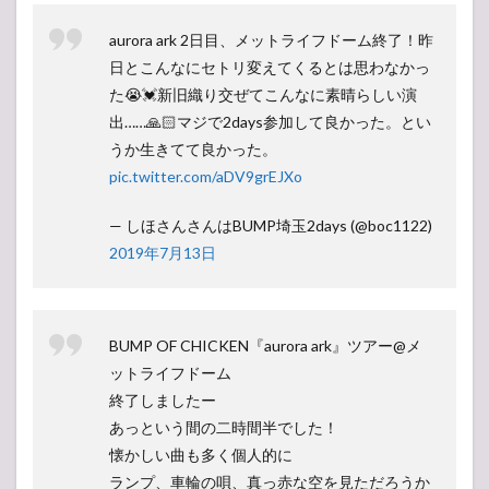
aurora ark 2日目、メットライフドーム終了！昨
日とこんなにセトリ変えてくるとは思わなかっ
た😭💓新旧織り交ぜてこんなに素晴らしい演
出……🙏🏻マジで2days参加して良かった。とい
うか生きてて良かった。
pic.twitter.com/aDV9grEJXo
— しほさんさんはBUMP埼玉2days (@boc1122)
2019年7月13日
BUMP OF CHICKEN『aurora ark』ツアー@メ
ットライフドーム
終了しましたー
あっという間の二時間半でした！
懐かしい曲も多く個人的に
ランプ、車輪の唄、真っ赤な空を見ただろうか