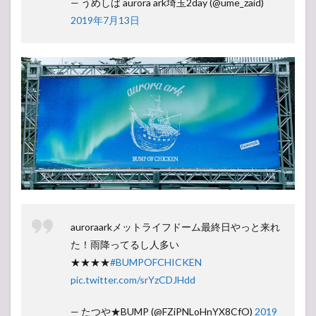
— うめしば aurora ark埼玉2day (@ume_zaid)
2019年7月13日
auroraarkメットライフドーム最終日やっと来れ
た！雨降ってるし人多い
★★★★
#BUMPOFCHICKEN
pic.twitter.com/srYzCDJHdd
— たつや★BUMP (@FZiPNLoHnYX8CfO)
2019