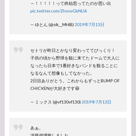
～！！！！！って終始思ってたのが思い出
pic.twitter.com/ZhovoGbNU6
— ゆとん (@sik__MHiB)
2019年7月13日
セトリが昨日とかなり変わっててびっくり！
子供の頃から野球を観に来てたドームで大人に
なったら日本で1番好きなバンドを観ることに
なるなんて想像もしてなかった。
2日目ありがとう。これからもずっとBUMP OF
CHICKENが大好きです😆
— ミックス (@vf130vf130)
2019年7月13日
あぁ。
涙腺崩壊致しました。