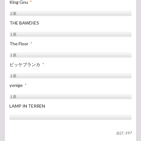
King Gnu
*
2
票
THE BAWDIES
1
票
The Floor
*
1
票
ビッケブランカ
*
1
票
yonige
*
1
票
LAMP IN TERREN
合計: 597