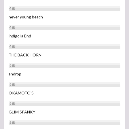
4
票
never young beach
4
票
indigo la End
4
票
THE BACK HORN
3
票
androp
3
票
OKAMOTO'S
3
票
GLIM SPANKY
2
票