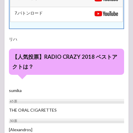
HOUSE
Antenna
7.バトンロード
5号館
3.2
L-
STAGE
リハ
5号館
3.3
【人気投票】RADIO CRAZY 2018 ベストア
R-
STAGE
クトは？
4号館
3.4
Z-
STAGE
sumika
6号館
65
票
THE ORAL CIGARETTES
50
票
[Alexandros]