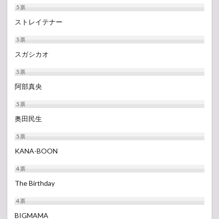
5
票
ストレイテナー
5
票
スガシカオ
5
票
阿部真央
5
票
奥田民生
5
票
KANA-BOON
4
票
The Birthday
4
票
BIGMAMA