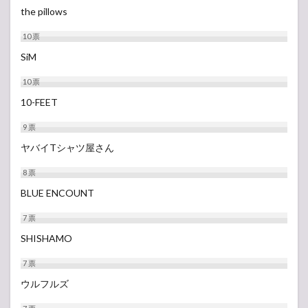
the pillows
10
票
SiM
10
票
10-FEET
9
票
ヤバイTシャツ屋さん
8
票
BLUE ENCOUNT
7
票
SHISHAMO
7
票
ウルフルズ