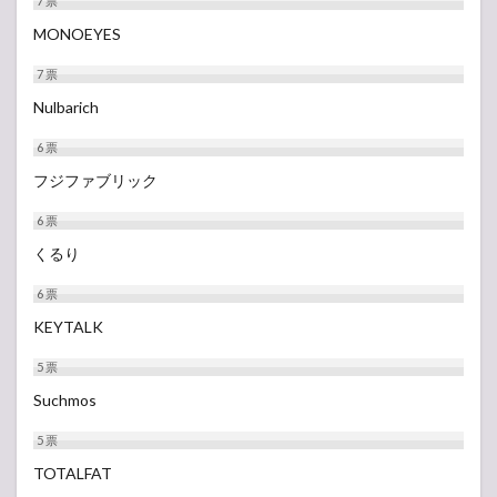
7
票
MONOEYES
7
票
Nulbarich
6
票
フジファブリック
6
票
くるり
6
票
KEYTALK
5
票
Suchmos
5
票
TOTALFAT