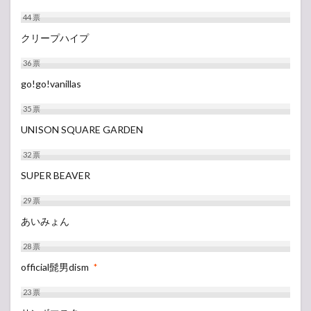
44
票
クリープハイプ
36
票
go!go!vanillas
35
票
UNISON SQUARE GARDEN
32
票
SUPER BEAVER
29
票
あいみょん
28
票
official髭男dism
*
23
票