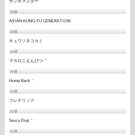
サンボマスター
18
票
ASIAN KUNG-FU GENERATION
18
票
キュウソネコカミ
14
票
マカロニえんぴつ
*
14
票
Hump Back
*
13
票
フレデリック
12
票
Saucy Dog
*
11
票