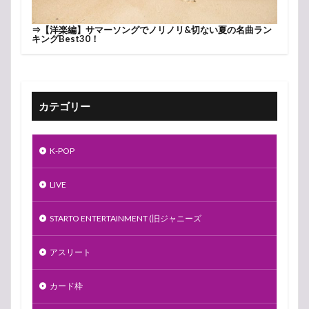
⇒
【洋楽編】サマーソングでノリノリ&切ない夏の名曲ラン
キングBest30！
カテゴリー
K-POP
LIVE
STARTO ENTERTAINMENT (旧ジャニーズ
アスリート
カード枠