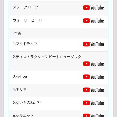
2.1
LIVE
スノーグローブ
HOUSE
Antenna
ウォーリーヒーロー
5号館
2.2
-本編-
L-
STAGE
5号館
1.フルドライブ
2.3
2.ディストラクションビートミュージック
R-
STAGE
4号館
2.4
3.Fighter
Z-
STAGE
6号館
4.ネリネ
3
5.ないものねだり
2018/12/28(金)
3.1
6.シルエット
LIVE