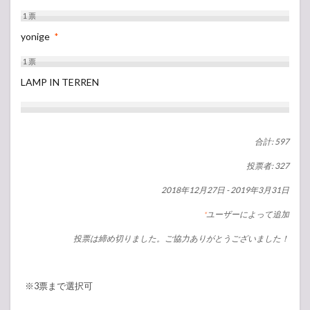
1
票
yonige
*
1
票
LAMP IN TERREN
合計: 597
投票者: 327
2018年12月27日
-
2019年3月31日
ユーザーによって追加
*
投票は締め切りました。ご協力ありがとうございました！
※3票まで選択可