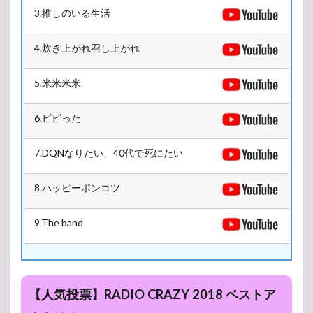
HOUSE
3.推しのいる生活
Antenna
5号館
4.炊き上がれ召し上がれ
3.2
L-
5.米米米米
STAGE
5号館
6.ビビった
3.3
R-
STAGE
7.DQNなりたい、40代で死にたい
4号館
3.4
8.ハッピーポンコツ
Z-
STAGE
6号館
9.The band
【人気投票】RADIO CRAZY 2018 ベストア