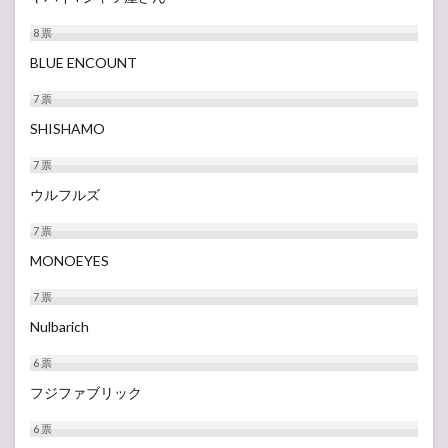
8
票
BLUE ENCOUNT
7
票
SHISHAMO
7
票
ウルフルズ
7
票
MONOEYES
7
票
Nulbarich
6
票
フジファブリック
6
票