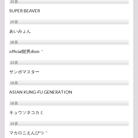
32
票
SUPER BEAVER
29
票
あいみょん
28
票
official髭男dism
*
23
票
サンボマスター
18
票
ASIAN KUNG-FU GENERATION
18
票
キュウソネコカミ
14
票
マカロニえんぴつ
*