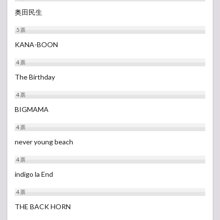
奥田民生
5
票
KANA-BOON
4
票
The Birthday
4
票
BIGMAMA
4
票
never young beach
4
票
indigo la End
4
票
THE BACK HORN