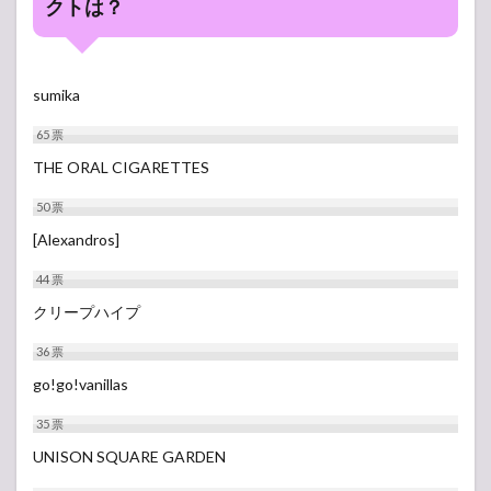
クトは？
sumika
65
票
THE ORAL CIGARETTES
50
票
[Alexandros]
44
票
クリープハイプ
36
票
go!go!vanillas
35
票
UNISON SQUARE GARDEN