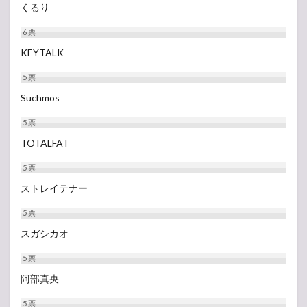
くるり
6
票
KEYTALK
5
票
Suchmos
5
票
TOTALFAT
5
票
ストレイテナー
5
票
スガシカオ
5
票
阿部真央
5
票