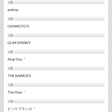
3
票
androp
3
票
OKAMOTO'S
3
票
GLIM SPANKY
2
票
King Gnu
*
2
票
THE BAWDIES
1
票
The Floor
*
1
票
ビッケブランカ
*