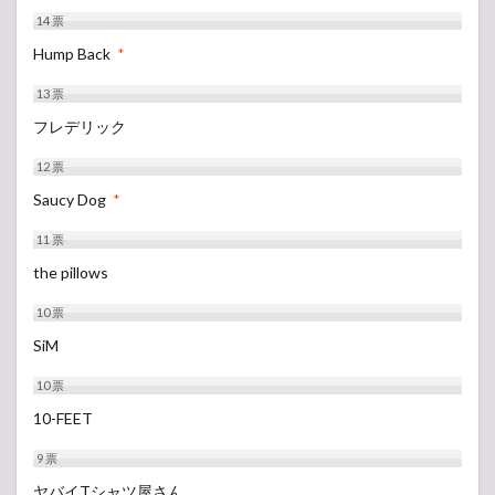
14
票
Hump Back
*
13
票
フレデリック
12
票
Saucy Dog
*
11
票
the pillows
10
票
SiM
10
票
10-FEET
9
票
ヤバイTシャツ屋さん