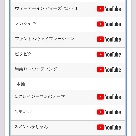
2.1
LIVE
ウィーアーインディーズバンド!!
HOUSE
Antenna
メガシャキ
5号館
2.2
ファントムヴァイブレーション
L-
STAGE
5号館
ピクピク
2.3
R-
馬乗りマウンティング
STAGE
4号館
-本編-
2.4
Z-
0.クレイジーマンのテーマ
STAGE
6号館
1.良いDJ
3
2018/12/28(金)
2.メンヘラちゃん
3.1
LIVE