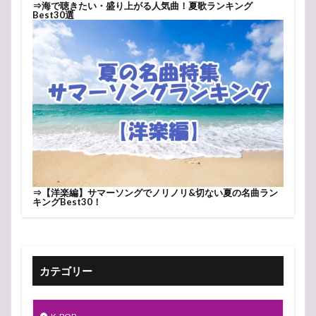
⇒
海で聴きたい・盛り上がる人気曲！夏歌ランキング
Best30選
⇒
【洋楽編】サマーソングでノリノリ&切ない夏の名曲ラン
キングBest30！
カテゴリー