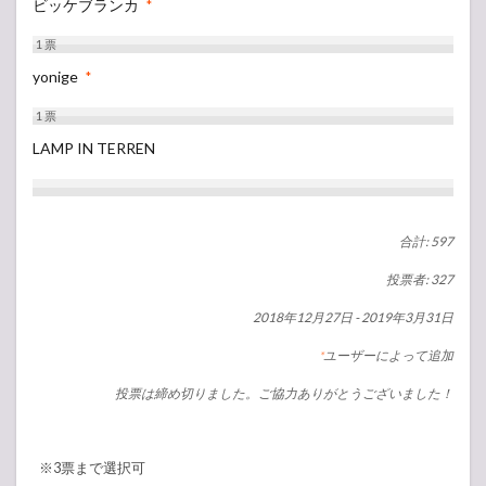
ビッケブランカ
*
1
票
yonige
*
1
票
LAMP IN TERREN
合計: 597
投票者: 327
2018年12月27日
-
2019年3月31日
ユーザーによって追加
*
投票は締め切りました。ご協力ありがとうございました！
※3票まで選択可