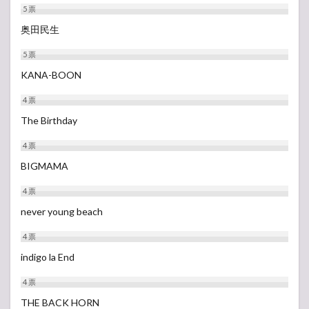
5
票
奥田民生
5
票
KANA-BOON
4
票
The Birthday
4
票
BIGMAMA
4
票
never young beach
4
票
indigo la End
4
票
THE BACK HORN