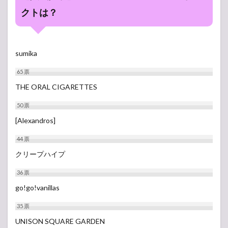
HOUSE
クトは？
Antenna
5号館
3.2
L-
sumika
STAGE
5号館
65
票
3.3
THE ORAL CIGARETTES
R-
50
票
STAGE
4号館
[Alexandros]
3.4
44
票
Z-
STAGE
クリープハイプ
6号館
36
票
go!go!vanillas
35
票
UNISON SQUARE GARDEN