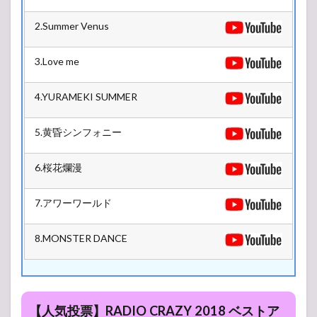
2.1
LIVE
2.Summer Venus
HOUSE
Antenna
5号館
3.Love me
2.2
L-
4.YURAMEKI SUMMER
STAGE
5号館
5.黄昏シンフォニー
2.3
R-
STAGE
6.桜花爛漫
4号館
2.4
7.アワーワールド
Z-
STAGE
8.MONSTER DANCE
6号館
3
2018/12/28(金)
3.1
【人気投票】RADIO CRAZY 2018 ベストア
LIVE