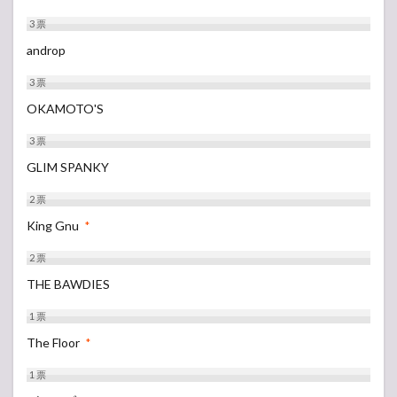
3
票
androp
3
票
OKAMOTO'S
3
票
GLIM SPANKY
2
票
King Gnu
*
2
票
THE BAWDIES
1
票
The Floor
*
1
票