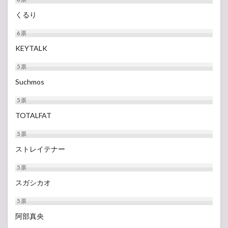
くるり
6
票
KEYTALK
5
票
Suchmos
5
票
TOTALFAT
5
票
ストレイテナー
5
票
スガシカオ
5
票
阿部真央