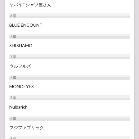
ヤバイTシャツ屋さん
8
票
BLUE ENCOUNT
7
票
SHISHAMO
7
票
ウルフルズ
7
票
MONOEYES
7
票
Nulbarich
6
票
フジファブリック
6
票