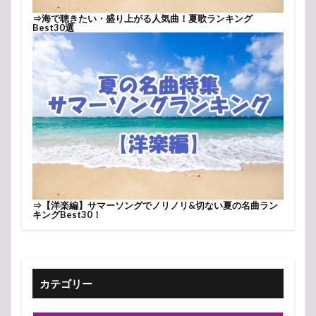
⇒
海で聴きたい・盛り上がる人気曲！夏歌ランキング
Best30選
⇒
【洋楽編】サマーソングでノリノリ&切ない夏の名曲ラン
キングBest30！
カテゴリー