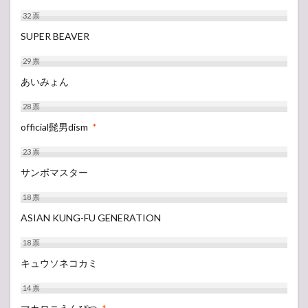
32
票
SUPER BEAVER
29
票
あいみょん
28
票
official髭男dism
*
23
票
サンボマスター
18
票
ASIAN KUNG-FU GENERATION
18
票
キュウソネコカミ
14
票