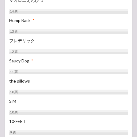
マカロニえんぴつ
*
14
票
Hump Back
*
13
票
フレデリック
12
票
Saucy Dog
*
11
票
the pillows
10
票
SiM
10
票
10-FEET
9
票