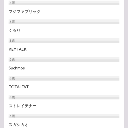
6
票
フジファブリック
6
票
くるり
6
票
KEYTALK
5
票
Suchmos
5
票
TOTALFAT
5
票
ストレイテナー
5
票
スガシカオ