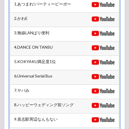
1.あつまれ!パーティーピーポー
2.1
LIVE
2.かわE
HOUSE
Antenna
5号館
3.無線LANばり便利
2.2
L-
4.DANCE ON TANSU
STAGE
5号館
5.KOKYAKU満足度1位
2.3
R-
STAGE
6.Universal Serial Bus
4号館
2.4
7.ヤバみ
Z-
STAGE
8.ハッピーウェディング前ソング
6号館
3
9.喜志駅周辺なんもない
2018/12/28(金)