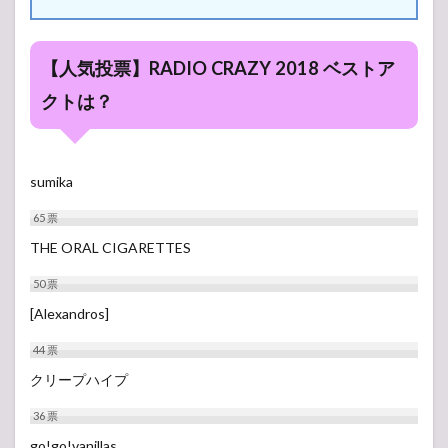
3.1
LIVE
HOUSE
Antenna
【人気投票】RADIO CRAZY 2018 ベストア
5号館
クトは？
3.2
L-
STAGE
5号館
sumika
3.3
R-
65
票
STAGE
THE ORAL CIGARETTES
4号館
3.4
50
票
Z-
[Alexandros]
STAGE
6号館
44
票
クリープハイプ
36
票
go!go!vanillas