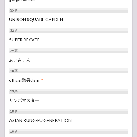
35
票
UNISON SQUARE GARDEN
32
票
SUPER BEAVER
29
票
あいみょん
28
票
official髭男dism
*
23
票
サンボマスター
18
票
ASIAN KUNG-FU GENERATION
18
票