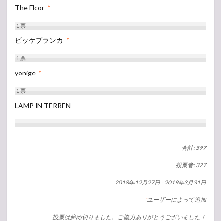
The Floor
*
1
票
ビッケブランカ
*
1
票
yonige
*
1
票
LAMP IN TERREN
合計: 597
投票者: 327
2018年12月27日
-
2019年3月31日
ユーザーによって追加
*
投票は締め切りました。ご協力ありがとうございました！