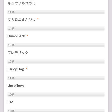
キュウソネコカミ
14
票
マカロニえんぴつ
*
14
票
Hump Back
*
13
票
フレデリック
12
票
Saucy Dog
*
11
票
the pillows
10
票
SiM
10
票