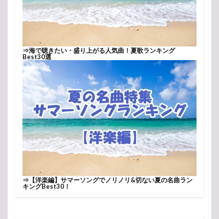
⇒
海で聴きたい・盛り上がる人気曲！夏歌ランキング
Best30選
⇒
【洋楽編】サマーソングでノリノリ&切ない夏の名曲ラン
キングBest30！