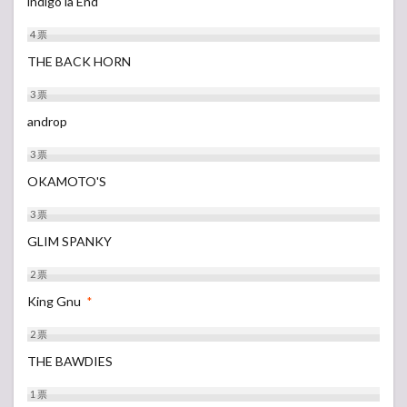
indigo la End
4
票
THE BACK HORN
3
票
androp
3
票
OKAMOTO'S
3
票
GLIM SPANKY
2
票
King Gnu
*
2
票
THE BAWDIES
1
票