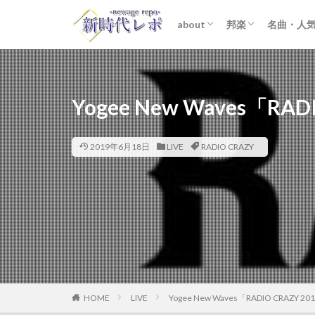
about
邦楽
名曲・人
ライター紹介
プライバシーポリシー
免責事項
STARTO ENTER
女性アイドル
K-POP
洋楽
おすすめ
歌詞考察
Yogee New Waves「RA
2019年6月18日
LIVE
RADIO CRAZY
HOME
LIVE
Yogee New Waves「RADIO CRAZY 