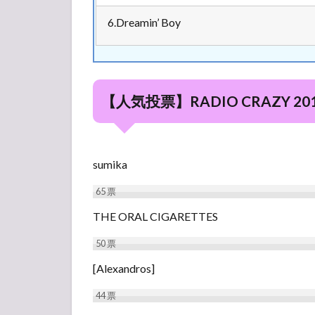
5号館
6.Dreamin’ Boy
2.3
R-
STAGE
4号館
【人気投票】RADIO CRAZY 
2.4
Z-
STAGE
6号館
sumika
3
2018/12/28(金)
65
票
3.1
THE ORAL CIGARETTES
LIVE
50
票
HOUSE
Antenna
[Alexandros]
5号館
44
票
3.2