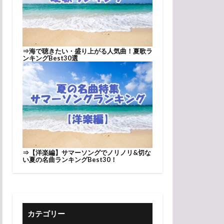
⇒
海で聴きたい・盛り上がる人気曲！夏歌ラ
ンキングBest30選
⇒
【洋楽編】サマーソングでノリノリ&切な
い夏の名曲ランキングBest30！
カテゴリー