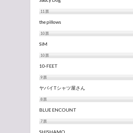
*
11
票
the pillows
10
票
SiM
10
票
10-FEET
9
票
ヤバイTシャツ屋さん
8
票
BLUE ENCOUNT
7
票
SHISHAMO