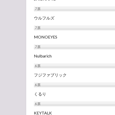
7
票
ウルフルズ
7
票
MONOEYES
7
票
Nulbarich
6
票
フジファブリック
6
票
くるり
6
票
KEYTALK