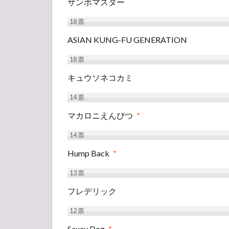
サンボマスター
18
票
ASIAN KUNG-FU GENERATION
18
票
キュウソネコカミ
14
票
マカロニえんぴつ
*
14
票
Hump Back
*
13
票
フレデリック
12
票
Saucy Dog