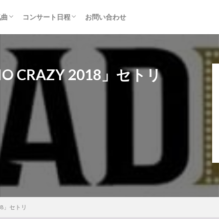
気曲
コンサート日程
お問い合わせ
TAINMENT (旧ジャニーズ)
アルバム
セトリ・まとめ
ライブレポ
カード枠
DIO CRAZY 2018」セトリ
2018」セトリ