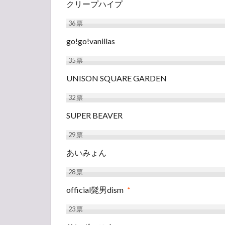
L-
クリープハイプ
STAGE
5号館
36
票
3.3
go!go!vanillas
R-
35
票
STAGE
4号館
UNISON SQUARE GARDEN
3.4
32
票
Z-
STAGE
SUPER BEAVER
6号館
29
票
あいみょん
28
票
official髭男dism
*
23
票