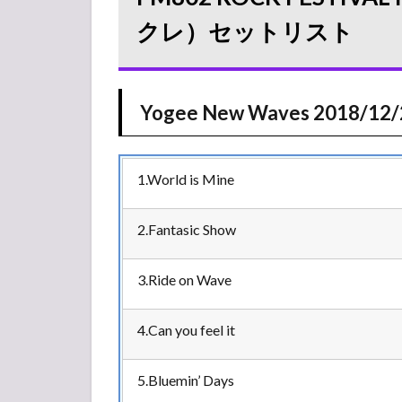
CRAZY
クレ）セットリスト
2018（レ
ディク
レ）セッ
トリスト
Yogee New Waves 2018/12/
1.1
Yogee
New Waves
2018/12/28(金)
1.World is Mine
2
2018/12/27(木)
2.Fantasic Show
2.1
LIVE
3.Ride on Wave
HOUSE
Antenna
5号館
4.Can you feel it
2.2
L-
5.Bluemin’ Days
STAGE