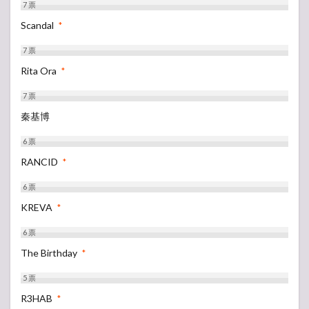
7
票
Scandal
*
7
票
Rita Ora
*
7
票
秦基博
6
票
RANCID
*
6
票
KREVA
*
6
票
The Birthday
*
5
票
R3HAB
*