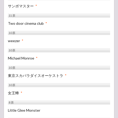
サンボマスター
*
11
票
Two door cinema club
*
10
票
weezer
*
10
票
Michael Monroe
*
10
票
東京スカパラダイスオーケストラ
*
10
票
女王蜂
*
8
票
Little Glee Monster