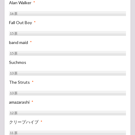
Alan Walker
*
16
票
Fall Out Boy
*
15
票
band maid
*
15
票
Suchmos
13
票
The Struts
*
13
票
amazarashi
*
12
票
クリープハイプ
*
11
票