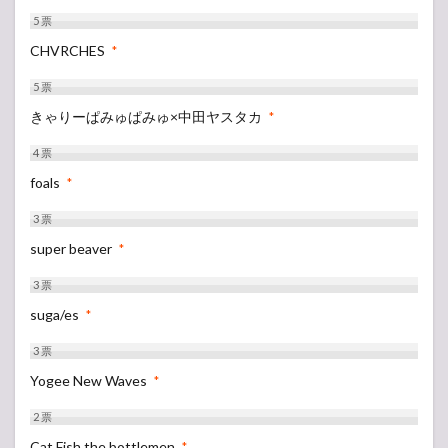
5
票
CHVRCHES
*
5
票
きゃりーぱみゅぱみゅ×中田ヤスタカ
*
4
票
foals
*
3
票
super beaver
*
3
票
suga/es
*
3
票
Yogee New Waves
*
2
票
Cat Fish the bottlemen
*