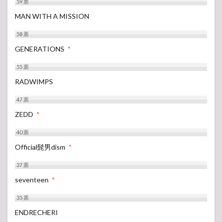
59
票
MAN WITH A MISSION
58
票
GENERATIONS
*
55
票
RADWIMPS
47
票
ZEDD
*
40
票
Official髭男dism
*
37
票
seventeen
*
35
票
ENDRECHERI