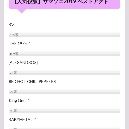
【人気投票】サマソニ2019 ベストアクト
B'z
324
票
THE 1975
*
109
票
[ALEXANDROS]
92
票
RED HOT CHILI PEPPERS
79
票
King Gnu
*
60
票
BABYMETAL
*