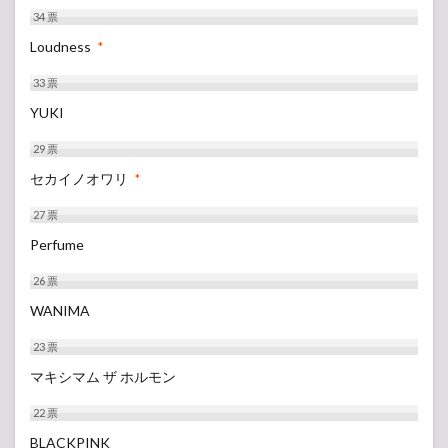
34
票
Loudness
*
33
票
YUKI
29
票
セカイノオワリ
*
27
票
Perfume
26
票
WANIMA
23
票
マキシマム ザ ホルモン
22
票
BLACKPINK