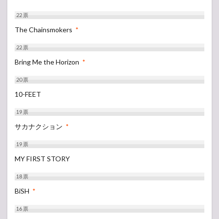
22
票
The Chainsmokers
*
22
票
Bring Me the Horizon
*
20
票
10-FEET
19
票
サカナクション
*
19
票
MY FIRST STORY
18
票
BiSH
*
16
票