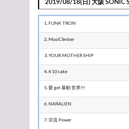
2019/08/18(日) 大阪 SONIC 
1. FUNK TRON
2. MusiClimber
3. YOUR MOTHER SHIP
4. 4 10 cake
5. 愛 get 暴動 世界!!!
6. NARALIEN
7. 宗流 Power