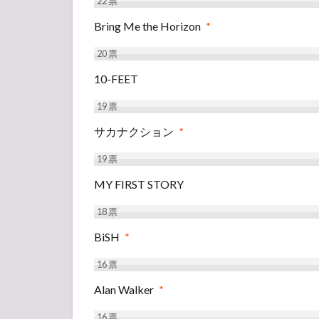
22
票
Bring Me the Horizon
*
20
票
10-FEET
19
票
サカナクション
*
19
票
MY FIRST STORY
18
票
BiSH
*
16
票
Alan Walker
*
16
票