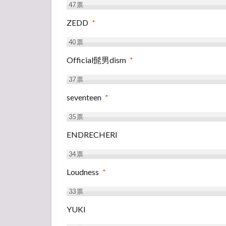
47
票
ZEDD
*
40
票
Official髭男dism
*
37
票
seventeen
*
35
票
ENDRECHERI
34
票
Loudness
*
33
票
YUKI