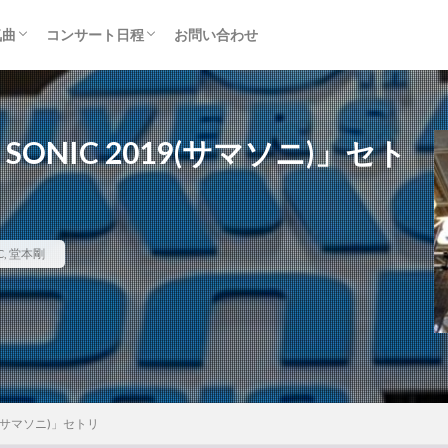
気曲
コンサート日程
お問い合わせ
TAINMENT (旧ジャニーズ)
アルバム
セトリ・まとめ
ライブレポ
カード枠
 SONIC 2019(サマソニ)」セト
C
,
堂本剛
019(サマソニ)」セトリ