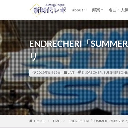
about
邦楽
名曲・人
ライター紹介
プライバシーポリシー
免責事項
STARTO ENTER
女性アイドル
K-POP
洋楽
おすすめ
歌詞考察
ENDRECHERI「SUMMER
リ
2019年8月19日
LIVE
ENDRECHERI
,
SUMMER SONI
HOME
LIVE
ENDRECHERI「SUMMER SONIC 2