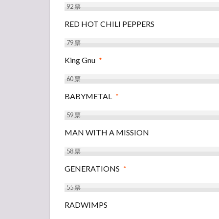
92
票
RED HOT CHILI PEPPERS
79
票
King Gnu
*
60
票
BABYMETAL
*
59
票
MAN WITH A MISSION
58
票
GENERATIONS
*
55
票
RADWIMPS