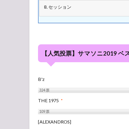
8. セッション
【人気投票】サマソニ2019 ベ
B'z
324
票
THE 1975
*
109
票
[ALEXANDROS]