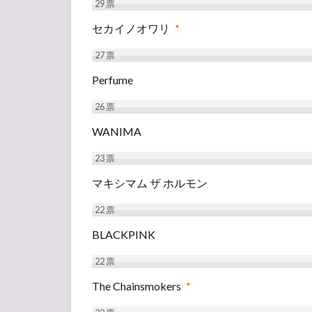
29
票
セカイノオワリ
*
27
票
Perfume
26
票
WANIMA
23
票
マキシマム ザ ホルモン
22
票
BLACKPINK
22
票
The Chainsmokers
*