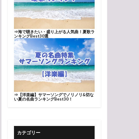
⇒
海で聴きたい・盛り上がる人気曲！夏歌ラ
ンキングBest30選
⇒
【洋楽編】サマーソングでノリノリ&切な
い夏の名曲ランキングBest30！
カテゴリー