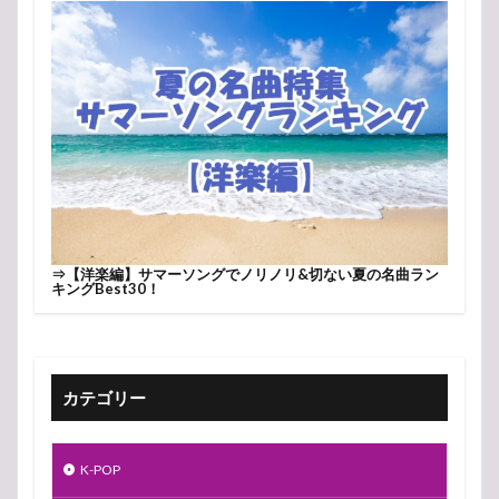
⇒
【洋楽編】サマーソングでノリノリ&切ない夏の名曲ラン
キングBest30！
カテゴリー
K-POP