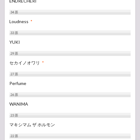
ENDRECHERI
34
票
Loudness
*
33
票
YUKI
29
票
セカイノオワリ
*
27
票
Perfume
26
票
WANIMA
23
票
マキシマム ザ ホルモン
22
票