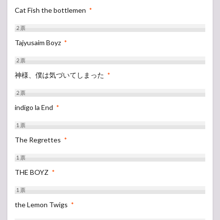
Cat Fish the bottlemen
*
2
票
Tajyusaim Boyz
*
2
票
神様、僕は気づいてしまった
*
2
票
indigo la End
*
1
票
The Regrettes
*
1
票
THE BOYZ
*
1
票
the Lemon Twigs
*