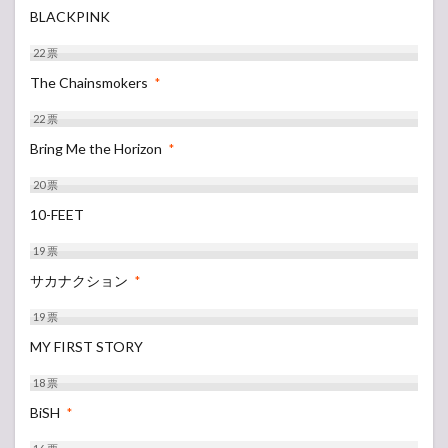
BLACKPINK
22
票
The Chainsmokers
*
22
票
Bring Me the Horizon
*
20
票
10-FEET
19
票
サカナクション
*
19
票
MY FIRST STORY
18
票
BiSH
*