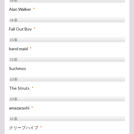
16
票
Alan Walker
*
16
票
Fall Out Boy
*
15
票
band maid
*
15
票
Suchmos
13
票
The Struts
*
13
票
amazarashi
*
12
票
クリープハイプ
*