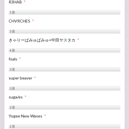
R3HAB
*
5
票
CHVRCHES
*
5
票
きゃりーぱみゅぱみゅ×中田ヤスタカ
*
4
票
foals
*
3
票
super beaver
*
3
票
suga/es
*
3
票
Yogee New Waves
*
2
票