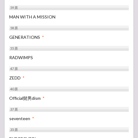
59
票
MAN WITH A MISSION
58
票
GENERATIONS
*
55
票
RADWIMPS
47
票
ZEDD
*
40
票
Official髭男dism
*
37
票
seventeen
*
35
票