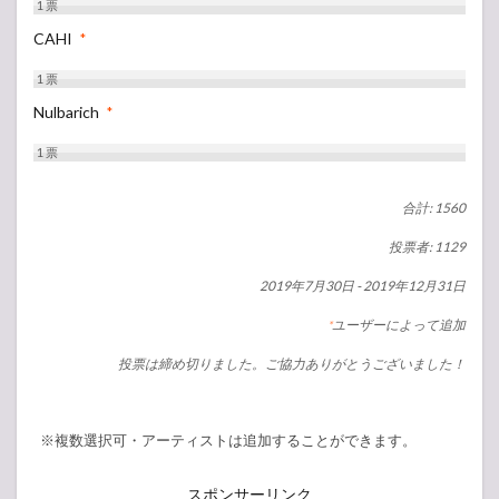
1
票
CAHI
*
1
票
Nulbarich
*
1
票
合計: 1560
投票者: 1129
2019年7月30日
-
2019年12月31日
ユーザーによって追加
*
投票は締め切りました。ご協力ありがとうございました！
※複数選択可・アーティストは追加することができます。
スポンサーリンク