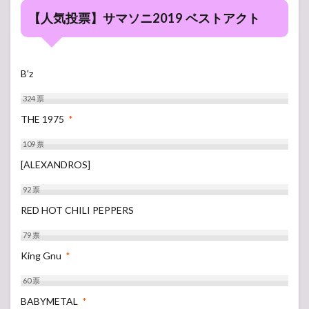
【人気投票】サマソニ2019 ベストアクト
B'z
324
票
THE 1975
*
109
票
[ALEXANDROS]
92
票
RED HOT CHILI PEPPERS
79
票
King Gnu
*
60
票
BABYMETAL
*