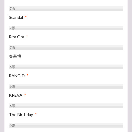
7
票
Scandal
*
7
票
Rita Ora
*
7
票
秦基博
6
票
RANCID
*
6
票
KREVA
*
6
票
The Birthday
*
5
票