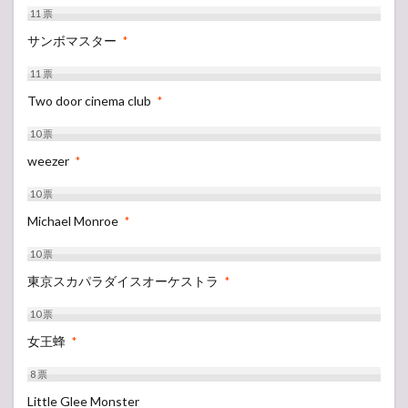
11
票
サンボマスター
*
11
票
Two door cinema club
*
10
票
weezer
*
10
票
Michael Monroe
*
10
票
東京スカパラダイスオーケストラ
*
10
票
女王蜂
*
8
票
Little Glee Monster