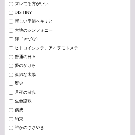
ズレてる方がいい
DISTINY
新しい季節へキミと
大地のシンフォニー
絆（きづな）
ヒトコイシクテ、アイヲモトメテ
普通の日々
夢のかけら
孤独な太陽
歴史
月夜の散歩
生命讃歌
偶成
約束
誰かのささやき