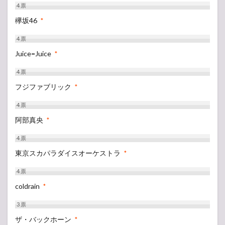
4
票
欅坂46
*
4
票
Juice=Juice
*
4
票
フジファブリック
*
4
票
阿部真央
*
4
票
東京スカパラダイスオーケストラ
*
4
票
coldrain
*
3
票
ザ・バックホーン
*