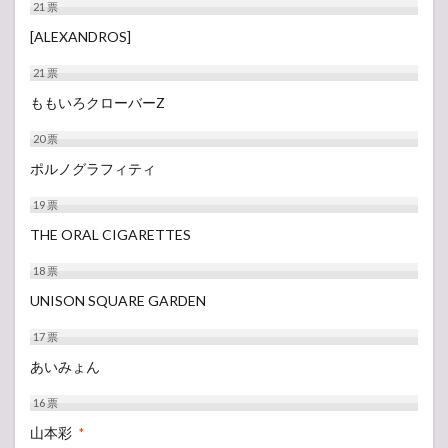
21
票
[ALEXANDROS]
21
票
ももいろクローバーZ
20
票
ポルノグラフィティ
19
票
THE ORAL CIGARETTES
18
票
UNISON SQUARE GARDEN
17
票
あいみょん
16
票
山本彩
*