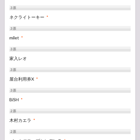
3
票
ネクライトーキー
*
3
票
milet
*
3
票
家入レオ
3
票
屋台利用券X
*
3
票
BiSH
*
2
票
木村カエラ
*
2
票