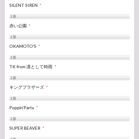
SILENT SIREN
*
2
票
赤い公園
*
2
票
OKAMOTO'S
*
2
票
TK from 凛として時雨
*
2
票
キングブラザーズ
*
2
票
Poppin’Party
*
2
票
SUPER BEAVER
*