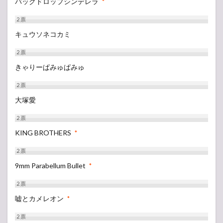
バックドロップシンデレラ
*
2
票
キュウソネコカミ
2
票
きゃりーぱみゅぱみゅ
2
票
大塚愛
2
票
KING BROTHERS
*
2
票
9mm Parabellum Bullet
*
2
票
嘘とカメレオン
*
2
票