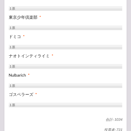
1
票
東京少年倶楽部
*
1
票
ドミコ
*
1
票
ナオトインティライミ
*
1
票
Nulbarich
*
1
票
ゴスペラーズ
*
1
票
合計: 1034
投票者: 731