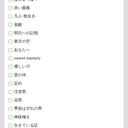
赤い薔薇
凡人-散歩き-
覚醒
明日への記憶
東京の空
あなたへ
sweet memory
優しい川
昔の侍
定め
浮雲男
花男
季節はずれの男
神様俺を
生きている証