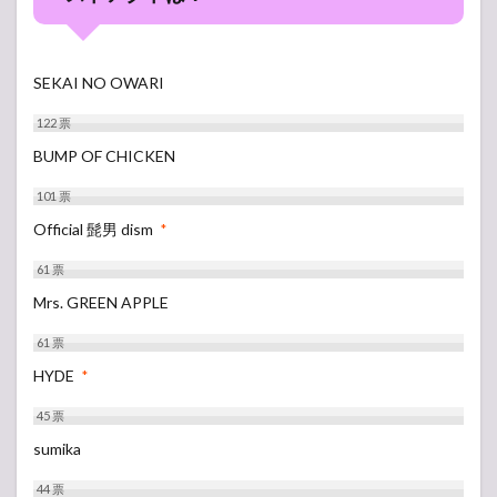
SEKAI NO OWARI
122
票
BUMP OF CHICKEN
101
票
Official 髭男 dism
*
61
票
Mrs. GREEN APPLE
61
票
HYDE
*
45
票
sumika
44
票