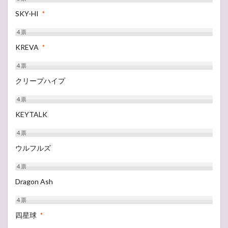
SKY-HI
*
4
票
KREVA
*
4
票
クリープハイプ
4
票
KEYTALK
4
票
ウルフルズ
4
票
Dragon Ash
4
票
四星球
*