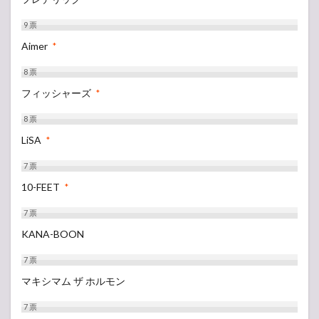
9
票
Aimer
*
8
票
フィッシャーズ
*
8
票
LiSA
*
7
票
10-FEET
*
7
票
KANA-BOON
7
票
マキシマム ザ ホルモン
7
票