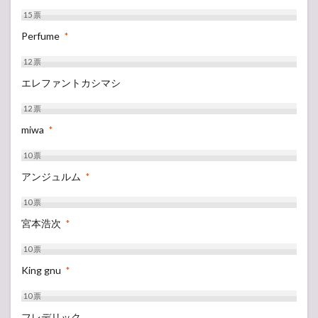
15
票
Perfume
*
12
票
エレファントカシマシ
12
票
miwa
*
10
票
アンジュルム
*
10
票
宮本浩次
*
10
票
King gnu
*
10
票
フレデリック