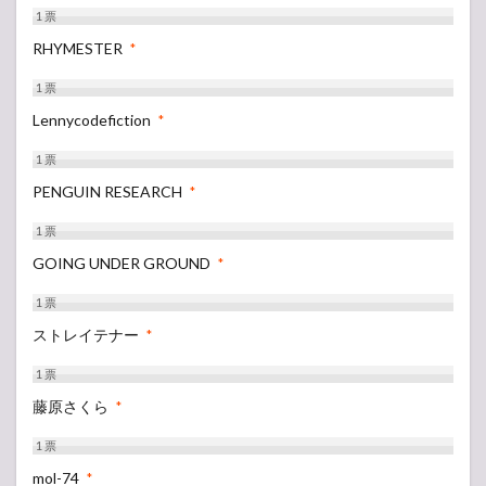
1
票
RHYMESTER
*
1
票
Lennycodefiction
*
1
票
PENGUIN RESEARCH
*
1
票
GOING UNDER GROUND
*
1
票
ストレイテナー
*
1
票
藤原さくら
*
1
票
mol-74
*