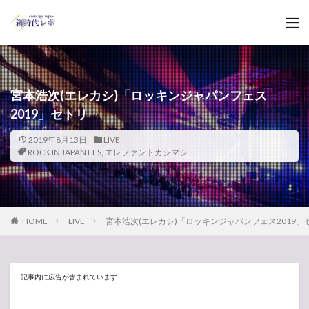
宮本浩次(エレカシ)「ロッキンジャパンフェス
2019」セトリ
2019年8月13日
LIVE
ROCK IN JAPAN FES
,
エレファントカシマシ
HOME
LIVE
宮本浩次(エレカシ)「ロッキンジャパンフェス2019」
記事内に広告が含まれています