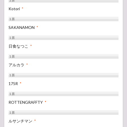
2
票
Kotori
*
1
票
SAKANAMON
*
1
票
日食なつこ
*
1
票
アルカラ
*
1
票
175R
*
1
票
ROTTENGRAFFTY
*
1
票
ルサンチマン
*