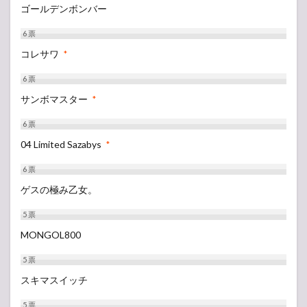
ゴールデンボンバー
6
票
コレサワ
*
6
票
サンボマスター
*
6
票
04 Limited Sazabys
*
6
票
ゲスの極み乙女。
5
票
MONGOL800
5
票
スキマスイッチ
5
票