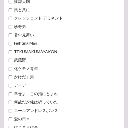
奴隷天国
風と共に
クレッシェンド デミネンド
珍奇男
暑中見舞い
Fighting Man
TEKUMAKUMAYAKON
武蔵野
化ケモノ青年
かけだす男
デーデ
幸せよ、この指にとまれ
何故だか俺は祈っていた
コールアンドレスポンス
愛の日々
はじまりは今