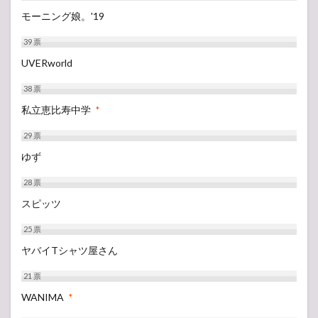
モーニング娘。'19
39
票
UVERworld
38
票
私立恵比寿中学
*
29
票
ゆず
28
票
スピッツ
25
票
ヤバイTシャツ屋さん
21
票
WANIMA
*