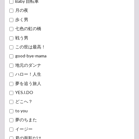
Baby 自転車
月の夜
歩く男
七色の虹の橋
戦う男
この世は最高！
good-bye-mama
地元のダンナ
ハロー！人生
夢を追う旅人
YES.I.DO
どこへ？
to you
夢のちまた
イージー
君の面影だけ