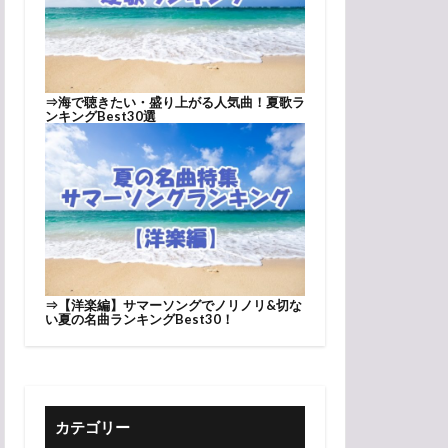
⇒
海で聴きたい・盛り上がる人気曲！夏歌ラ
ンキングBest30選
⇒
【洋楽編】サマーソングでノリノリ&切な
い夏の名曲ランキングBest30！
カテゴリー