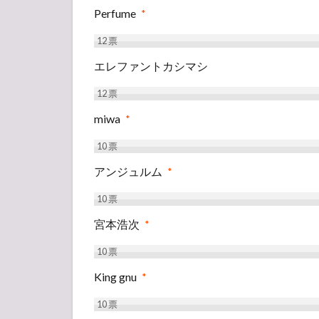
Perfume
*
12
票
エレファントカシマシ
12
票
miwa
*
10
票
アンジュルム
*
10
票
宮本浩次
*
10
票
King gnu
*
10
票