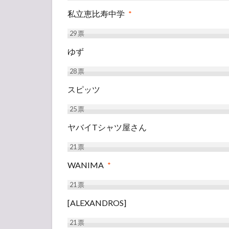
私立恵比寿中学
*
29
票
ゆず
28
票
スピッツ
25
票
ヤバイTシャツ屋さん
21
票
WANIMA
*
21
票
[ALEXANDROS]
21
票