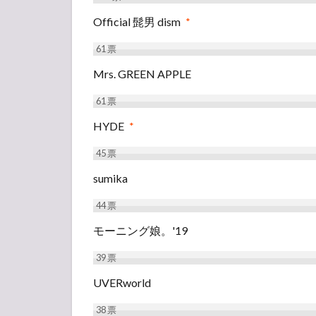
Official 髭男 dism
*
61
票
Mrs. GREEN APPLE
61
票
HYDE
*
45
票
sumika
44
票
モーニング娘。'19
39
票
UVERworld
38
票