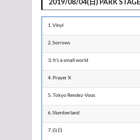
2019/08/04(日) PARK STAG
1. Vinyl
2. Sorrows
3. It’s a small world
4. Prayer X
5. Tokyo Rendez-Vous
6. Slumberland
7. 白日