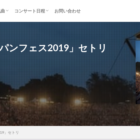
気曲
コンサート日程
お問い合わせ
TAINMENT (旧ジャニーズ)
アルバム
セトリ・まとめ
ライブレポ
カード枠
ャパンフェス2019」セトリ
019」セトリ