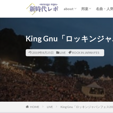
about
邦楽
名曲・人
ライター紹介
プライバシーポリシー
免責事項
STARTO ENTER
女性アイドル
K-POP
洋楽
おすすめ
歌詞考察
King Gnu「ロッキンジ
2019年8月25日
LIVE
ROCK IN JAPAN FES
HOME
LIVE
King Gnu「ロッキンジャパンフェス2