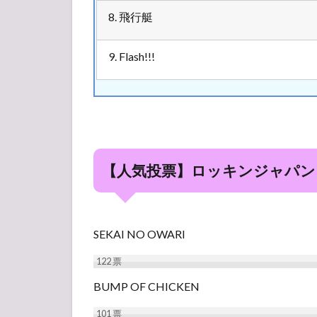
8. 飛行艇
9. Flash!!!
【人気投票】ロッキンジャパンフ
SEKAI NO OWARI
122
票
BUMP OF CHICKEN
101
票