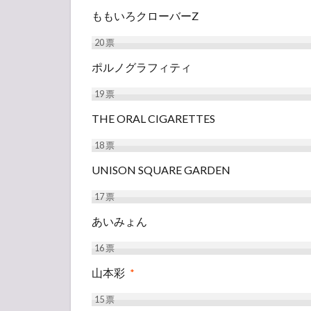
ももいろクローバーZ
20
票
ポルノグラフィティ
19
票
THE ORAL CIGARETTES
18
票
UNISON SQUARE GARDEN
17
票
あいみょん
16
票
山本彩
*
15
票