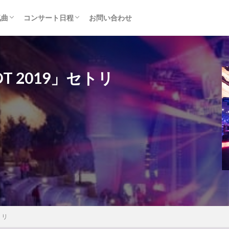
気曲
コンサート日程
お問い合わせ
TAINMENT (旧ジャニーズ)
アルバム
セトリ・まとめ
ライブレポ
カード枠
HOT 2019」セトリ
トリ