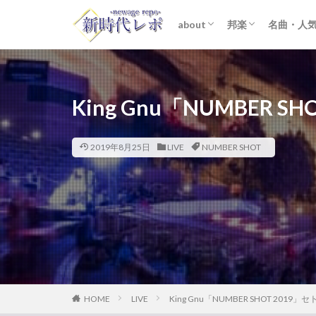
about
邦楽
名曲・人
ライター紹介
プライバシーポリシー
免責事項
STARTO ENTER
女性アイドル
K-POP
洋楽
おすすめ
歌詞考察
King Gnu「NUMBER S
2019年8月25日
LIVE
NUMBER SHOT
HOME
LIVE
King Gnu「NUMBER SHOT 2019」セ