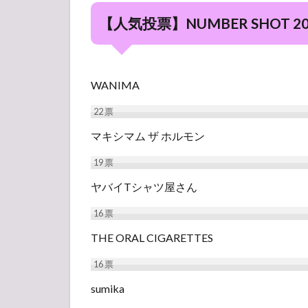
【人気投票】NUMBER SHOT 
WANIMA
22
票
マキシマム ザ ホルモン
19
票
ヤバイTシャツ屋さん
16
票
THE ORAL CIGARETTES
16
票
sumika