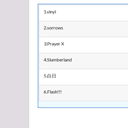
1.vinyl
2.sorrows
3.Prayer X
4.Slumberland
5.白日
6.Flash!!!