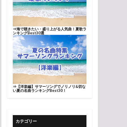
⇒
海で聴きたい・盛り上がる人気曲！夏歌ラ
ンキングBest30選
⇒
【洋楽編】サマーソングでノリノリ&切な
い夏の名曲ランキングBest30！
カテゴリー