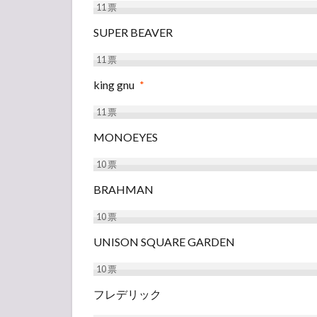
11
票
SUPER BEAVER
11
票
king gnu
*
11
票
MONOEYES
10
票
BRAHMAN
10
票
UNISON SQUARE GARDEN
10
票
フレデリック