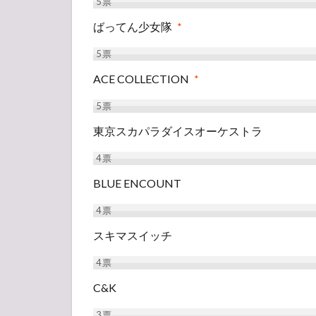
5
票
ばってん少女隊
*
5
票
ACE COLLECTION
*
5
票
東京スカパラダイスオーケストラ
4
票
BLUE ENCOUNT
4
票
スキマスイッチ
4
票
C&K
3
票