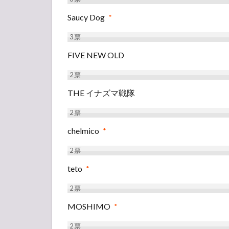
Saucy Dog
*
3
票
FIVE NEW OLD
2
票
THE イナズマ戦隊
2
票
chelmico
*
2
票
teto
*
2
票
MOSHIMO
*
2
票