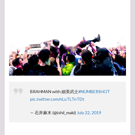
BRAHMAN with 細美武士
#NUMBERSHOT
pic.twitter.com/nLuTLTnTDt
— 石井麻木 (@ishii_maki)
July 22, 2019