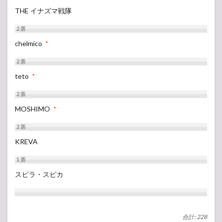
THE イナズマ戦隊
2
票
chelmico
*
2
票
teto
*
2
票
MOSHIMO
*
2
票
KREVA
1
票
スピラ・スピカ
合計: 228