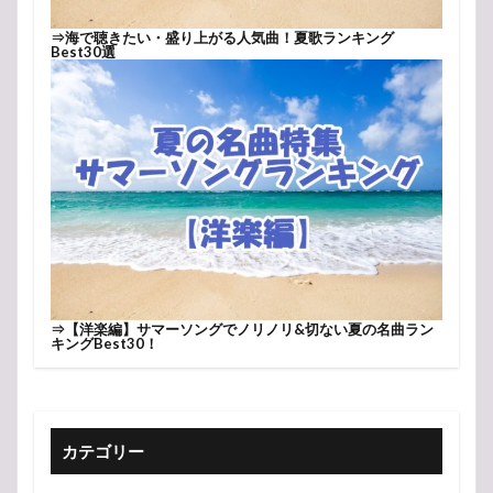
⇒
海で聴きたい・盛り上がる人気曲！夏歌ランキング
Best30選
⇒
【洋楽編】サマーソングでノリノリ&切ない夏の名曲ラン
キングBest30！
カテゴリー