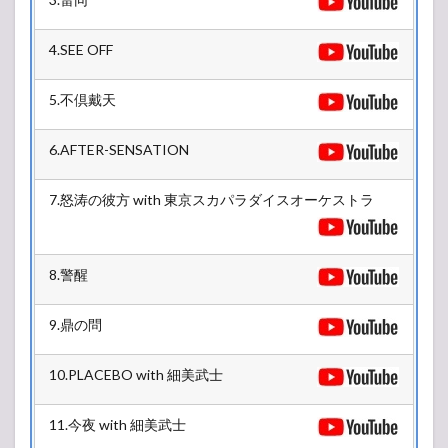
4.SEE OFF
5.不倶戴天
6.AFTER-SENSATION
7.怒涛の彼方 with 東京スカパラダイスオーケストラ
8.警醒
9.鼎の問
10.PLACEBO with 細美武士
11.今夜 with 細美武士