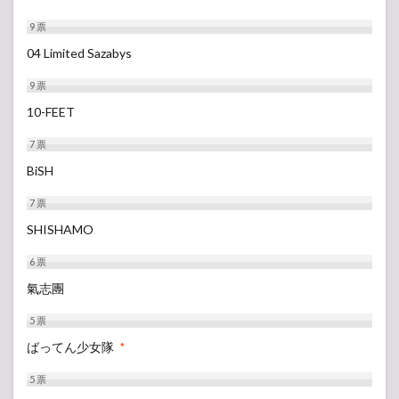
9
票
04 Limited Sazabys
9
票
10-FEET
7
票
BiSH
7
票
SHISHAMO
6
票
氣志團
5
票
ばってん少女隊
*
5
票