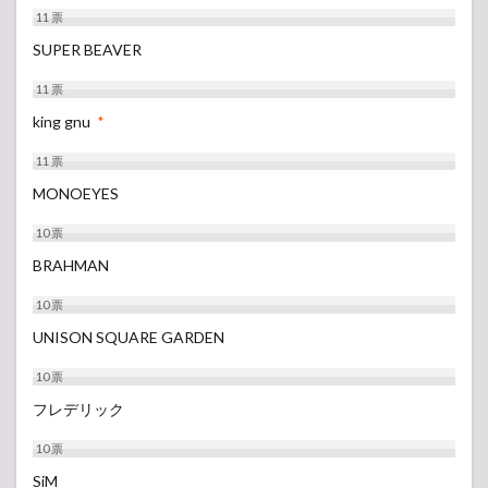
11
票
SUPER BEAVER
11
票
king gnu
*
11
票
MONOEYES
10
票
BRAHMAN
10
票
UNISON SQUARE GARDEN
10
票
フレデリック
10
票
SiM