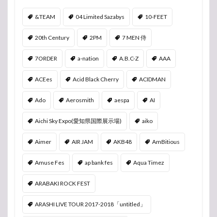
&TEAM
04 Limited Sazabys
10-FEET
20th Century
2PM
7 MEN 侍
7ORDER
a-nation
A.B.C-Z
AAA
ACEes
Acid Black Cherry
ACIDMAN
Ado
Aerosmith
aespa
AI
Aichi Sky Expo(愛知県国際展示場)
aiko
Aimer
AIR JAM
AKB48
AmBitious
Amuse Fes
ap bank fes
Aqua Timez
ARABAKI ROCK FEST
ARASHI LIVE TOUR 2017-2018「untitled」