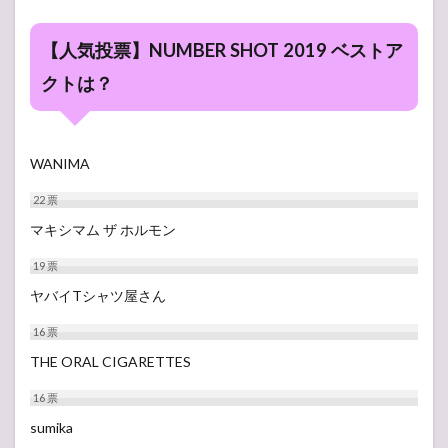
【人気投票】NUMBER SHOT 2019 ベストア
クトは？
WANIMA
22
票
マキシマム ザ ホルモン
19
票
ヤバイTシャツ屋さん
16
票
THE ORAL CIGARETTES
16
票
sumika