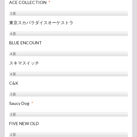
ACE COLLECTION
*
5
票
東京スカパラダイスオーケストラ
4
票
BLUE ENCOUNT
4
票
スキマスイッチ
4
票
C&K
3
票
Saucy Dog
*
3
票
FIVE NEW OLD
2
票