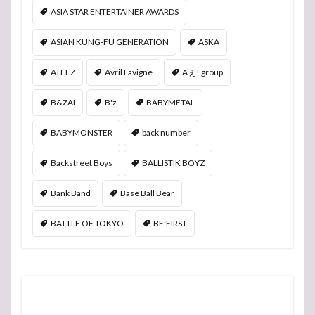
ASIA STAR ENTERTAINER AWARDS
ASIAN KUNG-FU GENERATION
ASKA
ATEEZ
Avril Lavigne
Aぇ! group
B&ZAI
B'z
BABYMETAL
BABYMONSTER
back number
Backstreet Boys
BALLISTIK BOYZ
Bank Band
Base Ball Bear
BATTLE OF TOKYO
BE:FIRST