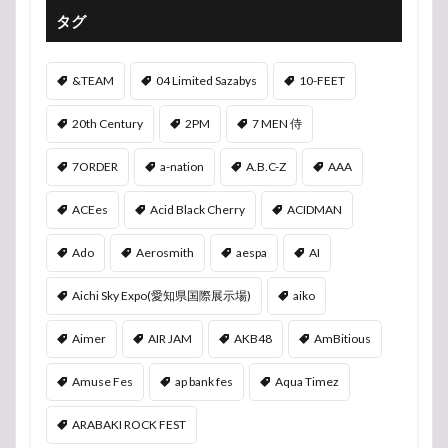
タグ
&TEAM
04 Limited Sazabys
10-FEET
20th Century
2PM
7 MEN 侍
7ORDER
a-nation
A.B.C-Z
AAA
ACEes
Acid Black Cherry
ACIDMAN
Ado
Aerosmith
aespa
AI
Aichi Sky Expo(愛知県国際展示場)
aiko
Aimer
AIR JAM
AKB48
AmBitious
Amuse Fes
ap bank fes
Aqua Timez
ARABAKI ROCK FEST