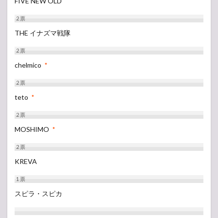
FIVE NEW OLD
2
票
THE イナズマ戦隊
2
票
chelmico
*
2
票
teto
*
2
票
MOSHIMO
*
2
票
KREVA
1
票
スピラ・スピカ