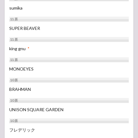
sumika
11
票
SUPER BEAVER
11
票
king gnu
*
11
票
MONOEYES
10
票
BRAHMAN
10
票
UNISON SQUARE GARDEN
10
票
フレデリック