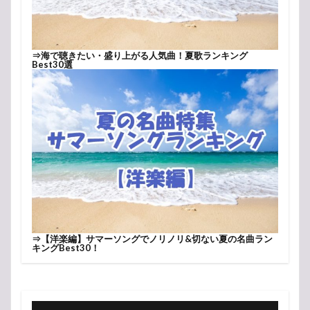
⇒
海で聴きたい・盛り上がる人気曲！夏歌ランキング
Best30選
⇒
【洋楽編】サマーソングでノリノリ&切ない夏の名曲ラン
キングBest30！