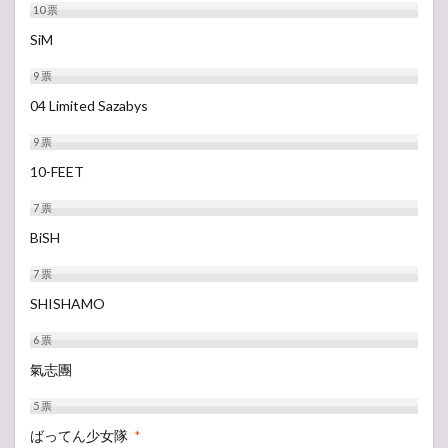
10
票
SiM
9
票
04 Limited Sazabys
9
票
10-FEET
7
票
BiSH
7
票
SHISHAMO
6
票
氣志團
5
票
ばってん少女隊
*