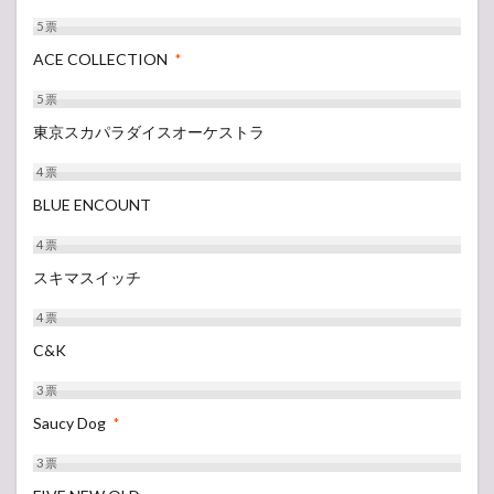
5
票
ACE COLLECTION
*
5
票
東京スカパラダイスオーケストラ
4
票
BLUE ENCOUNT
4
票
スキマスイッチ
4
票
C&K
3
票
Saucy Dog
*
3
票