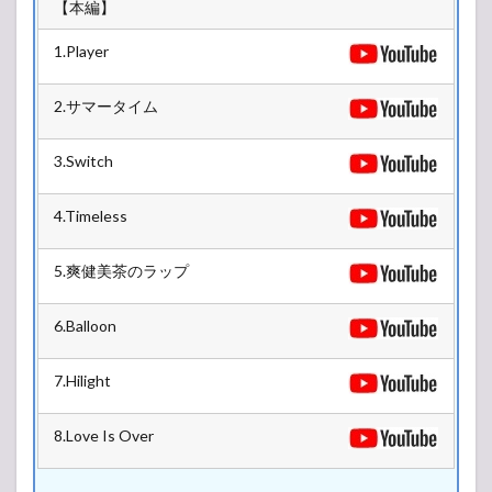
【本編】
1.Player
2.サマータイム
3.Switch
4.Timeless
5.爽健美茶のラップ
6.Balloon
7.Hilight
8.Love Is Over