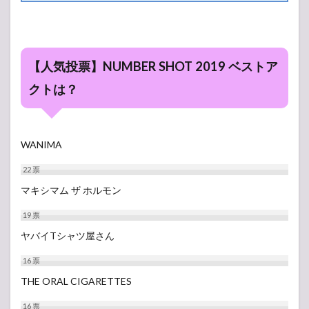
【人気投票】NUMBER SHOT 2019 ベストア
クトは？
WANIMA
22
票
マキシマム ザ ホルモン
19
票
ヤバイTシャツ屋さん
16
票
THE ORAL CIGARETTES
16
票