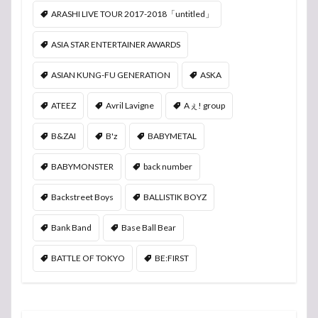
ARASHI LIVE TOUR 2017-2018「untitled」
ASIA STAR ENTERTAINER AWARDS
ASIAN KUNG-FU GENERATION
ASKA
ATEEZ
Avril Lavigne
Aぇ! group
B&ZAI
B'z
BABYMETAL
BABYMONSTER
back number
Backstreet Boys
BALLISTIK BOYZ
Bank Band
Base Ball Bear
BATTLE OF TOKYO
BE:FIRST