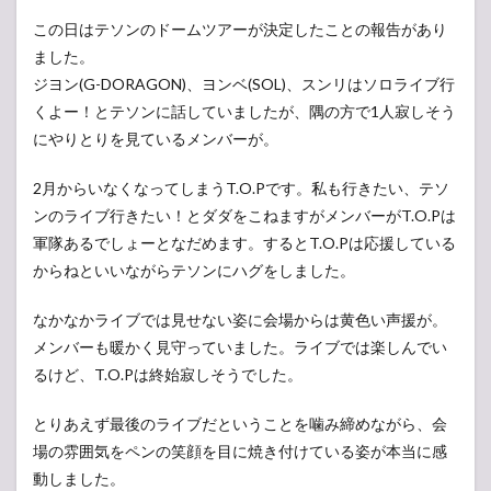
この日はテソンのドームツアーが決定したことの報告があり
ました。
ジヨン(G-DORAGON)、ヨンベ(SOL)、スンリはソロライブ行
くよー！とテソンに話していましたが、隅の方で1人寂しそう
にやりとりを見ているメンバーが。
2月からいなくなってしまうT.O.Pです。私も行きたい、テソ
ンのライブ行きたい！とダダをこねますがメンバーがT.O.Pは
軍隊あるでしょーとなだめます。するとT.O.Pは応援している
からねといいながらテソンにハグをしました。
なかなかライブでは見せない姿に会場からは黄色い声援が。
メンバーも暖かく見守っていました。ライブでは楽しんでい
るけど、T.O.Pは終始寂しそうでした。
とりあえず最後のライブだということを噛み締めながら、会
場の雰囲気をペンの笑顔を目に焼き付けている姿が本当に感
動しました。