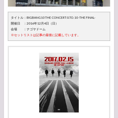
4
メン
バー
タイトル：BIGBANG10 THE CONCERT:0.TO.10 -THE FINAL-
の個
開催日 ：2016年12月4日（日）
性が
会場 ：ナゴヤドーム
凄
い！
※セットリストは記事の最後に記載しています。
ソロ
曲だ
って
名曲
揃
い！
5
世界
的カリス
マ！
BIGBANG
リーダーG-
DORAGON
の存在
6
ＭＣは