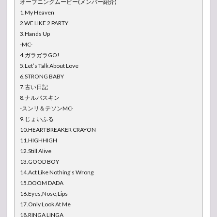
オープニングムービー(メンバー紹介)
1.My Heaven
2.WE LIKE 2 PARTY
3.Hands Up
-MC-
4.ガラガラGO!
5.Let’s Talk About Love
6.STRONG BABY
7.古い日記
8.ナルバスキン
-スンリ＆テソンMC-
9.じょいふる
10.HEARTBREAKER CRAYON
11.HIGHHIGH
12.Still Alive
13.GOOD BOY
14.Act Like Nothing’s Wrong
15.DOOM DADA
16.Eyes,Nose,Lips
17.Only Look At Me
18.RINGA LINGA