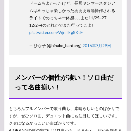
ドームもよかったけど、長居ヤンマースタジア
ムはめっちゃ楽しかったあああ遠隔操作される
ライトでめっちゃ一体感､､､また11/25~27
12/2~4のどれかでまた行ってこよ♪
pic.twitter.com/WjnTEg8KdF
— ひな子 (@hinako_bantang)
2016年7月29日
メンバーの個性が凄い！ソロ曲だ
って名曲揃い！
もちろんフルメンバーで歌う曲も、素晴らしいものばかりで
すが、ぜひソロ曲、デュエット曲にも注目してほしいです。
クセになるかっこいい曲ばかりです。
BIGBANGの影の魅力はソロ曲かもしれません。だから飽きる