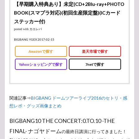
おもし
【早期購入特典あり】未定(CD+2Blu-ray+PHOTO
ろすぎ
るバラ
BOOK(スマプラ対応)(初回生産限定盤)(ICカード
エティ
ステッカー付)
ー番
組！？
posted with
カエレバ
7
BIGBANG YGEX 2017-02-15
最後
に
Amazonで探す
楽天市場で探す
8
Yahooショッピングで探す
7netで探す
セッ
トリ
スト
（曲
順）
関連記事⇒
BIGBANG ドームツアーライブ2016のセトリ・感
想レポ・グッズ画像まとめ
BIGBANG10 THE CONCERT:0.TO.10 -THE
FINAL- ナゴヤドーム
の最終日講演に行ってきました！