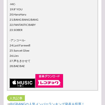
-MC-
19.IF YOU
20.HaruHaru
21.BANG BANG BANG
22.FANTASTIC BABY
23.SOBER
-アンコール-
24.Last Farewell
25.Sunset Glow
26.Lies
27.声をきかせて
28.BAE BAE
人気記事
⇒
BIGBANGの人気メンバーランキング発表＆投票！