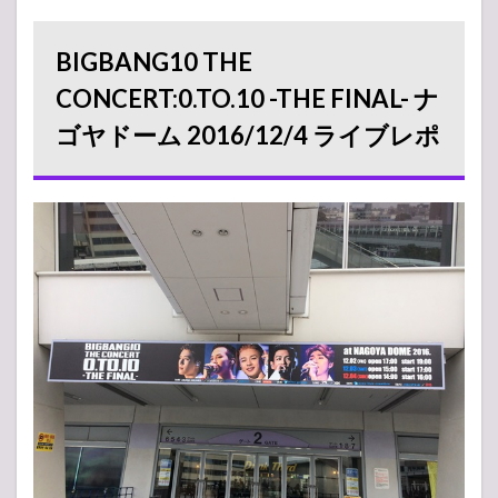
CONCERT:0.TO.10
-THE FINAL- ナゴ
ヤドーム
BIGBANG10 THE
2016/12/4 ライブ
レポ
CONCERT:0.TO.10 -THE FINAL- ナ
2
ゴヤドーム 2016/12/4 ライブレポ
BIGBANG
のグッズ
を購入
3
10
周年
記
念！
懐か
しい
曲、
新し
い曲
まで
盛り
沢
山！