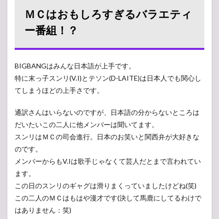
ＭＣはおもしろすぎるバラエティ
ー番組！？
BIGBANGはみんな日本語が上手です。
特に末っ子スンリ(V.I)とテソン(D-LAITE)は日本人でも関心し
てしまうほどの上手さです。
通訳さんはいらないのですが、日本語の分からないところは
だいたいこの二人に他メンバーは聞いてます。
スンリはＭＣの司会進行。日本のお笑いと関西弁が大好きな
のです。
メンバーからもV.Iは歌手じゃなくて芸人だとまで言われてい
ます。
この日のスンリのギャグは滑りまくっていましたけどね(笑)
この二人のＭＣはもはや漫才です(決して馬鹿にしてるわけで
はありません：笑)