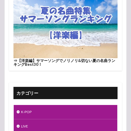
⇒
【洋楽編】サマーソングでノリノリ&切ない夏の名曲ラン
キングBest30！
カテゴリー
K-POP
LIVE