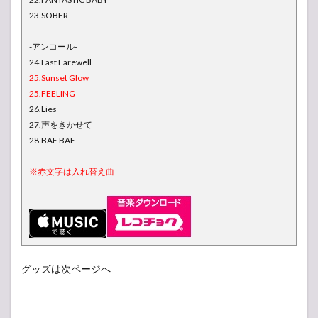
23.SOBER
-アンコール-
24.Last Farewell
25.Sunset Glow
25.FEELING
26.Lies
27.声をきかせて
28.BAE BAE
※赤文字は入れ替え曲
グッズは次ページへ