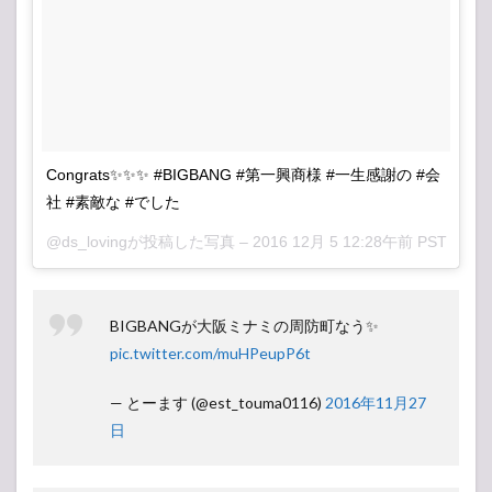
Congrats✨✨✨ #BIGBANG #第一興商様 #一生感謝の #会
社 #素敵な #でした
@ds_lovingが投稿した写真 –
2016 12月 5 12:28午前 PST
BIGBANGが大阪ミナミの周防町なう✨
pic.twitter.com/muHPeupP6t
— とーます (@est_touma0116)
2016年11月27
日