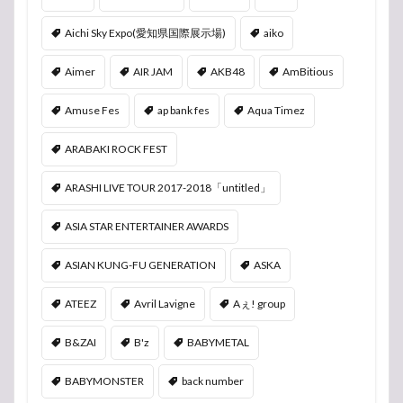
Aichi Sky Expo(愛知県国際展示場)
aiko
Aimer
AIR JAM
AKB48
AmBitious
Amuse Fes
ap bank fes
Aqua Timez
ARABAKI ROCK FEST
ARASHI LIVE TOUR 2017-2018「untitled」
ASIA STAR ENTERTAINER AWARDS
ASIAN KUNG-FU GENERATION
ASKA
ATEEZ
Avril Lavigne
Aぇ! group
B&ZAI
B'z
BABYMETAL
BABYMONSTER
back number