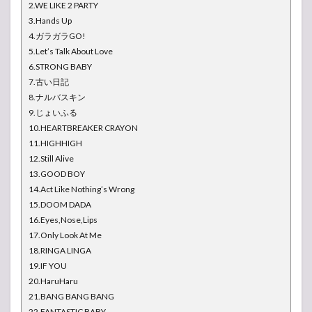
2.WE LIKE 2 PARTY
3.Hands Up
4.ガラガラGO!
5.Let’s Talk About Love
6.STRONG BABY
7.古い日記
8.ナルバスキン
9.じょいふる
10.HEARTBREAKER CRAYON
11.HIGHHIGH
12.Still Alive
13.GOOD BOY
14.Act Like Nothing’s Wrong
15.DOOM DADA
16.Eyes,Nose,Lips
17.Only Look At Me
18.RINGA LINGA
19.IF YOU
20.HaruHaru
21.BANG BANG BANG
22.FANTASTIC BABY