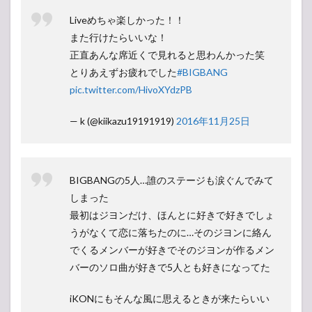
Liveめちゃ楽しかった！！
また行けたらいいな！
正直あんな席近くで見れると思わんかった笑
とりあえずお疲れでした
#BIGBANG
pic.twitter.com/HivoXYdzPB
— k (@kiikazu19191919)
2016年11月25日
BIGBANGの5人…誰のステージも涙ぐんでみて
しまった
最初はジヨンだけ、ほんとに好きで好きでしょ
うがなくて恋に落ちたのに…そのジヨンに絡ん
でくるメンバーが好きでそのジヨンが作るメン
バーのソロ曲が好きで5人とも好きになってた
iKONにもそんな風に思えるときが来たらいい