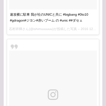
速攻横に駐車 我が社のUNICと共に #bigbang #0to10
#gdragon#ジヨン#赤いブーム の #unic ##ダセェ
石村祥輝さん(@ishimuuuuuu)が投稿した写真 –
2016 12月 4 11:34午後 PST