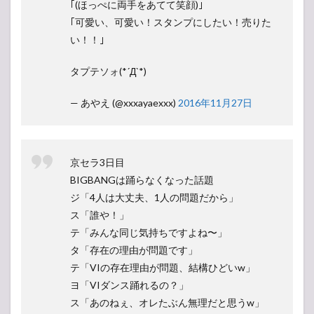
｢(ほっぺに両手をあてて笑顔)｣
｢可愛い、可愛い！スタンプにしたい！売りた
い！！｣
タプテソォ(*´Д`*)
— あやえ (@xxxayaexxx)
2016年11月27日
京セラ3日目
BIGBANGは踊らなくなった話題
ジ「4人は大丈夫、1人の問題だから」
ス「誰や！」
テ「みんな同じ気持ちですよね〜」
タ「存在の理由が問題です」
テ「VIの存在理由が問題、結構ひどいw」
ヨ「VIダンス踊れるの？」
ス「あのねぇ、オレたぶん無理だと思うw」