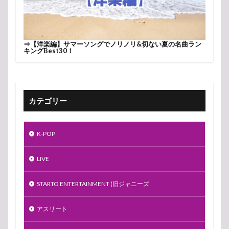
⇒
【洋楽編】サマーソングでノリノリ&切ない夏の名曲ラン
キングBest30！
カテゴリー
K-POP
LIVE
STARTO ENTERTAINMENT (旧ジャニーズ
アスリート