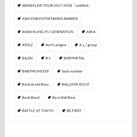
ARASHI LIVE TOUR 2017-2018「untitled」
ASIA STAR ENTERTAINER AWARDS
ASIAN KUNG-FU GENERATION
ASKA
ATEEZ
Avril Lavigne
Aぇ! group
B&ZAI
B'z
BABYMETAL
BABYMONSTER
back number
Backstreet Boys
BALLISTIK BOYZ
Bank Band
Base Ball Bear
BATTLE OF TOKYO
BE:FIRST