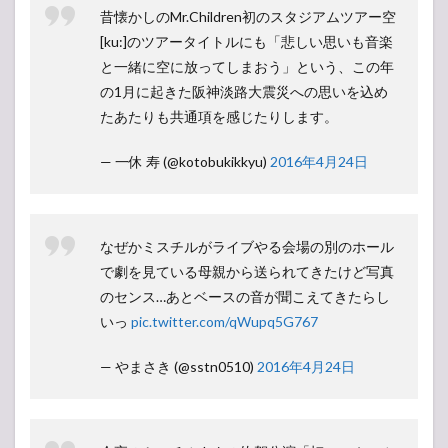
昔懐かしのMr.Children初のスタジアムツアー空
[ku:]のツアータイトルにも「悲しい思いも音楽
と一緒に空に放ってしまおう」という、この年
の1月に起きた阪神淡路大震災への思いを込め
たあたりも共通項を感じたりします。
— 一休 寿 (@kotobukikkyu)
2016年4月24日
なぜかミスチルがライブやる会場の別のホール
で劇を見ている母親から送られてきたけど写真
のセンス…あとベースの音が聞こえてきたらし
いっ
pic.twitter.com/qWupq5G767
— やまさき (@sstn0510)
2016年4月24日