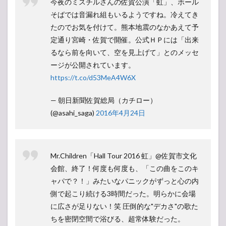
今夜のミスチルさんの佐賀公演「虹」、ホール
そばでは音漏れ組もいるようですね。冷えてき
たのでお気を付けて。熊本地震のなかあえて予
定通り宮崎・佐賀で開催。公式ＨＰには「出来
るなら前を向いて、空を見上げて」とのメッセ
ージが公開されています。
https://t.co/d53MeA4W6X
— 朝日新聞佐賀総局（カチロー）
(@asahi_saga)
2016年4月24日
Mr.Children「Hall Tour 2016 虹」@佐賀市文化
会館、終了！何度も何度も、「この曲をこのキ
ャパで？！」みたいなパニックがずっと心の内
側で起こり続ける3時間だった。明らかに会場
に広さが足りない！笑 圧倒的な"デカさ"の歌た
ちを密閉空間で浴びる、超常体験だった。