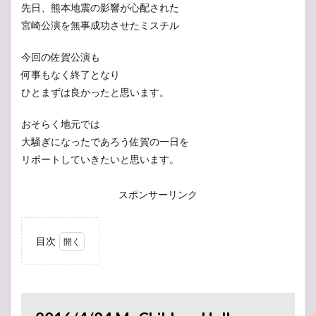
先日、熊本地震の影響が心配された
宮崎公演を無事成功させたミスチル
今回の佐賀公演も
何事もなく終了となり
ひとまずは良かったと思います。
おそらく地元では
大騒ぎになったであろう佐賀の一日を
リポートしていきたいと思います。
スポンサーリンク
目次
1
2016/4/24
Mr.Children
Hall
Tour「虹」