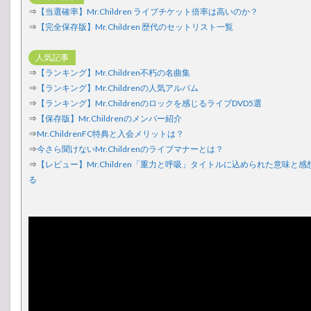
⇒
【当選確率】Mr.Children ライブチケット倍率は高いのか？
⇒
【完全保存版】Mr.Children 歴代のセットリスト一覧
人気記事
⇒
【ランキング】Mr.Children不朽の名曲集
⇒
【ランキング】Mr.Childrenの人気アルバム
⇒
【ランキング】Mr.Childrenのロックを感じるライブDVD5選
⇒
【保存版】Mr.Childrenのメンバー紹介
⇒
Mr.ChildrenFC特典と入会メリットは？
⇒
今さら聞けないMr.Childrenのライブマナーとは？
⇒
【レビュー】Mr.Children「重力と呼吸」タイトルに込められた意味と感
る