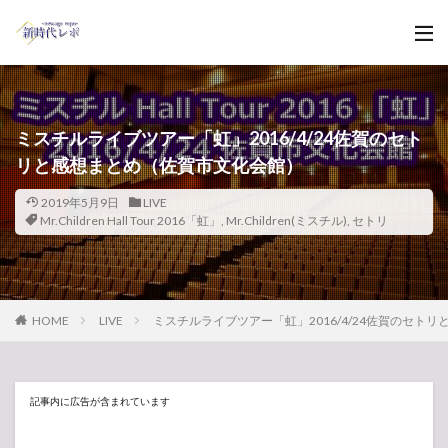
ミスチルライブツアー「虹」2016/4/24佐賀のセト
リと感想まとめ（佐賀市文化会館）
2019年5月9日
LIVE
Mr.Children Hall Tour 2016「虹」
,
Mr.Children(ミスチル)
,
セトリ
HOME
LIVE
ミスチルライブツアー「虹」2016/4/24佐賀のセト
記事内に広告が含まれています