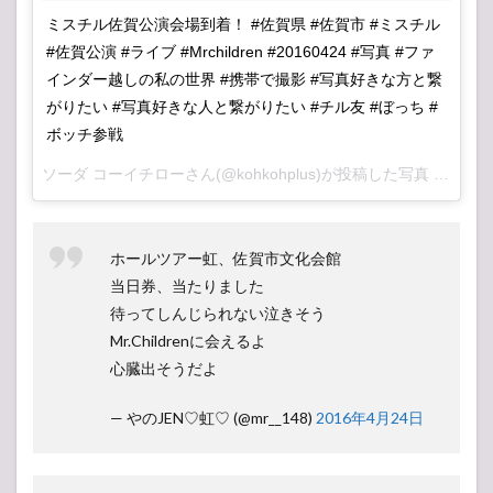
ミスチル佐賀公演会場到着！ #佐賀県 #佐賀市 #ミスチル
#佐賀公演 #ライブ #Mrchildren #20160424 #写真 #ファ
インダー越しの私の世界 #携帯で撮影 #写真好きな方と繋
がりたい #写真好きな人と繋がりたい #チル友 #ぼっち #
ボッチ参戦
ソーダ コーイチローさん(@kohkohplus)が投稿した写真 –
2016 
ホールツアー虹、佐賀市文化会館
当日券、当たりました
待ってしんじられない泣きそう
Mr.Childrenに会えるよ
心臓出そうだよ
— やのJEN♡虹♡ (@mr__148)
2016年4月24日