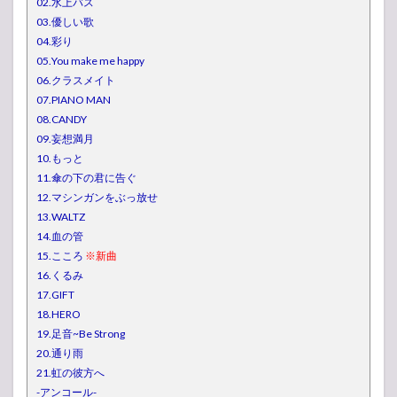
02.水上バス
03.優しい歌
04.彩り
05.You make me happy
06.クラスメイト
07.PIANO MAN
08.CANDY
09.妄想満月
10.もっと
11.傘の下の君に告ぐ
12.マシンガンをぶっ放せ
13.WALTZ
14.血の管
15.こころ
※新曲
16.くるみ
17.GIFT
18.HERO
19.足音~Be Strong
20.通り雨
21.虹の彼方へ
-アンコール-