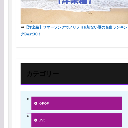
⇒
【洋楽編】サマーソングでノリノリ&切ない夏の名曲ランキン
グBest30！
カテゴリー
K-POP
LIVE