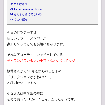
22.名もなき詩
23.Tomorrow never knows
24.あんまり覚えてないや
25.忙しい僕ら
今回の虹ツアーでは
新しいサポートメンバーが
参加してることでも話題にあがります。
それはアコーディオンを担当している
チャランポランタンの小春さんという女性の方
桜井さんからMCをを振られるときの
「リアクションがかわいい！」
と評判がいいですね。
小春さんは中学生の時に
初めて買ったCDが「くるみ」だったそうです。