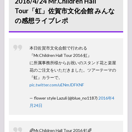
2016/4/24 Mr.Children Hall
佐賀市文化
会館 みんな
Tour「虹」佐賀市文化会館 みんな
の感想ライ
の感想ライブレポ
ブレポ
2
2016/4/24
佐賀市文
化会館 セ
本日佐賀市文化会館で行われる
ットリス
『Mr.Children Hall Tour 2016 虹』
ト
に所属事務所様からお祝いのスタンド花と楽屋
3
花のご注文をいただきました。ツアーテーマの
メン
バー
『虹』カラーで。
が九
pic.twitter.com/uENmJDFKNF
州で
やり
残し
— flower style Lazuli (@blue_no1187)
2016年4
た事
月24日
🌈Mr.Children Hall Tour 2016 虹🌈