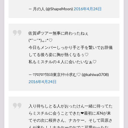
— 月の人 (@ShapeMoon)
2016年4月24日
佐賀🌈ツアー無事に終わったねぇ
(*˘︶˘*).｡.:*♡
今日もメンバーしっかり手と手を繋いでお辞儀
してる後ろ姿に胸が熱くなるぅ♡
私もミスチルの４人に会いたいなぁ♡
— ♡ｱﾛｱﾛ♡ｳｶｽｶ東京ﾁｹｯﾄ求む♡ (@kahiwa0708)
2016年4月24日
入り待ちしとる人がおったけん一緒に待ってた
らミスチルに会うことできた❤︎最初にJENが来
てその次に桜井さん、ナカケー。そして田原さ
んが来た！！ナカケーのおでこ可愛かったな