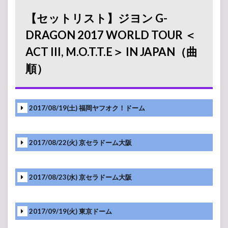
G-
DRAGON
【セットリスト】ジヨン G-
2017
WORLD
DRAGON 2017 WORLD TOUR ＜
TOUR ＜
ACT III, M.O.T.T.E＞ IN JAPAN（曲
ACT III,
M.O.T.T.E
順）
＞ IN
JAPAN（曲
順）
2
【グ
2017/08/19(土) 福岡ヤフオク！ドーム
ッズ情報】
ジヨン G-
DRAGON
2017
2017/08/22(火) 京セラドーム大阪
WORLD
TOUR ＜
ACT III,
M.O.T.T.E
2017/08/23(水) 京セラドーム大阪
＞ IN
JAPAN（物
販）
2017/09/19(火) 東京ドーム
3