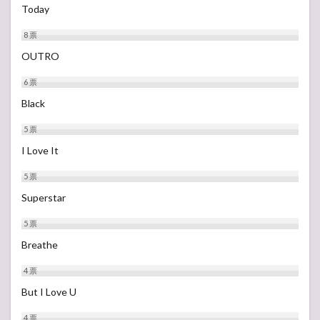
Today
8
票
OUTRO
6
票
Black
5
票
I Love It
5
票
Superstar
5
票
Breathe
4
票
But I Love U
4
票