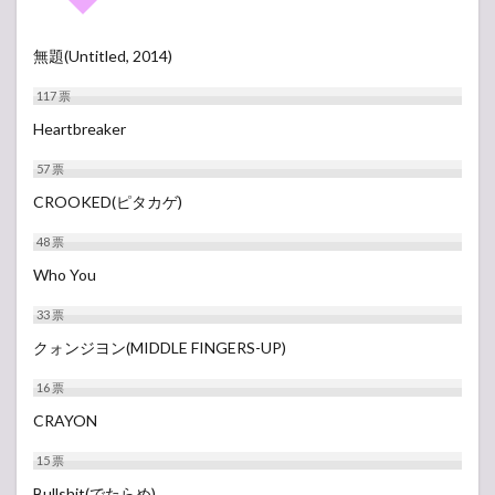
無題(Untitled, 2014)
117
票
Heartbreaker
57
票
CROOKED(ピタカゲ)
48
票
Who You
33
票
クォンジヨン(MIDDLE FINGERS-UP)
16
票
CRAYON
15
票
Bullshit(でたらめ)