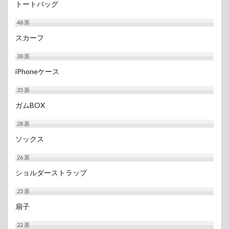
トートバッグ
48
票
スカーフ
38
票
iPhoneケース
35
票
ガムBOX
28
票
ソックス
26
票
ショルダーストラップ
25
票
扇子
22
票