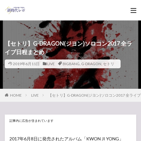
【セトリ】G-DRAGON(ジヨン)ソロコン2017 全ラ
イブ日程まとめ
2019年6月11日
LIVE
BIGBANG
,
G-DRAGON
,
セトリ
HOME
LIVE
【セトリ】G-DRAGON(ジヨン)ソロコン2017 全ライ
記事内に広告が含まれています
2017年6月8日に発売されたアルバム「KWON JI YONG」