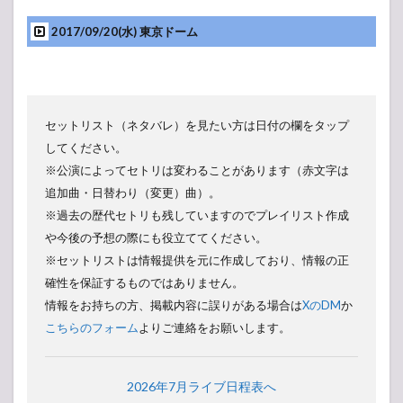
【ア
ンケ
2017/09/20(水) 東京ドーム
ー
ト】
みん
なの
人気
投票
セットリスト（ネタバレ）を見たい方は日付の欄をタップ
所
してください。
※公演によってセトリは変わることがあります（赤文字は
追加曲・日替わり（変更）曲）。
※過去の歴代セトリも残していますのでプレイリスト作成
や今後の予想の際にも役立ててください。
※セットリストは情報提供を元に作成しており、情報の正
確性を保証するものではありません。
情報をお持ちの方、掲載内容に誤りがある場合は
XのDM
か
こちらのフォーム
よりご連絡をお願いします。
2026年7月ライブ日程表へ