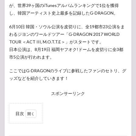
が、世界39ヶ国のiTunesアルバムランキングで1位を獲得
し、韓国アーティスト史上最多を記録したG-DRAGON。
6月10日 韓国・ソウル公演を皮切りに、全19都市23公演をま
わるジヨンのワールドツアー「G-DRAGON 2017 WORLD
TOUR ＜ACT III, M.O.T.T.E＞」がスタートです。
日本公演は、8月19日 福岡ヤフオク!ドームを皮切りに全3都
市5公演が行われます。
ここではG-DRAGONのライブに参戦したファンのセトリ、グ
ッズなどを紹介していきます！
スポンサーリンク
目次
1
【セ
ットリス
ト】ジヨン