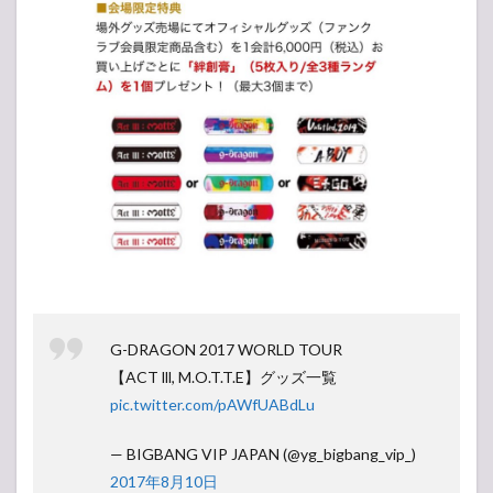
G-DRAGON 2017 WORLD TOUR
【ACT lll, M.O.T.T.E】グッズ一覧
pic.twitter.com/pAWfUABdLu
— BIGBANG VIP JAPAN (@yg_bigbang_vip_)
2017年8月10日