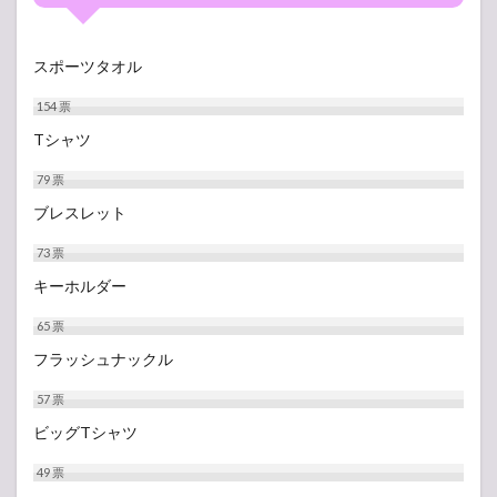
スポーツタオル
154
票
Tシャツ
79
票
ブレスレット
73
票
キーホルダー
65
票
フラッシュナックル
57
票
ビッグTシャツ
49
票