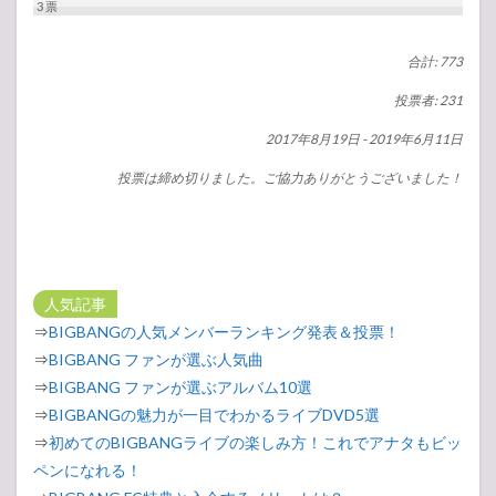
3
票
合計: 773
投票者: 231
2017年8月19日
-
2019年6月11日
投票は締め切りました。ご協力ありがとうございました！
人気記事
⇒
BIGBANGの人気メンバーランキング発表＆投票！
⇒
BIGBANG ファンが選ぶ人気曲
⇒
BIGBANG ファンが選ぶアルバム10選
⇒
BIGBANGの魅力が一目でわかるライブDVD5選
⇒
初めてのBIGBANGライブの楽しみ方！これでアナタもビッ
ペンになれる！