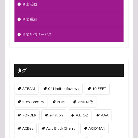
音楽活動
音楽番組
音楽配信サービス
タグ
&TEAM
04 Limited Sazabys
10-FEET
20th Century
2PM
7 MEN 侍
7ORDER
a-nation
A.B.C-Z
AAA
ACEes
Acid Black Cherry
ACIDMAN