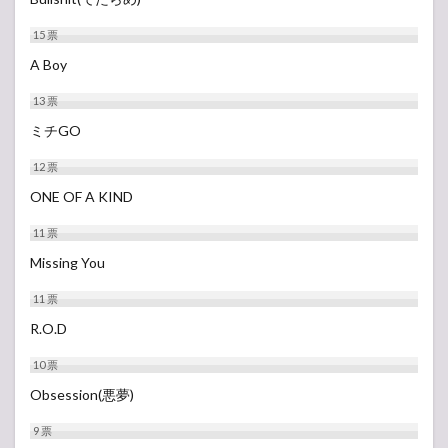
15
票
A Boy
13
票
ミチGO
12
票
ONE OF A KIND
11
票
Missing You
11
票
R.O.D
10
票
Obsession(悪夢)
9
票