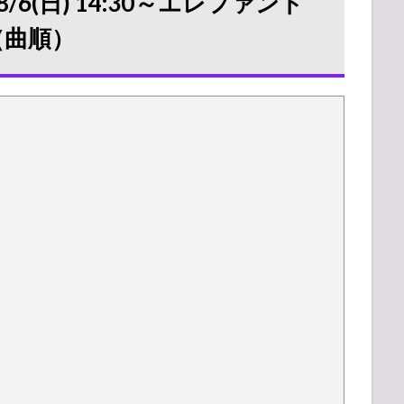
/6(日) 14:30～エレファント
（曲順）