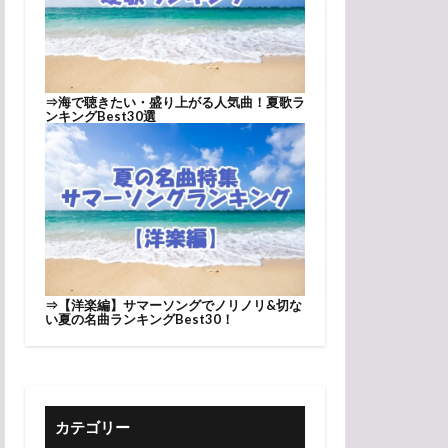
⇒
海で聴きたい・盛り上がる人気曲！夏歌ラ
ンキングBest30選
⇒
【洋楽編】サマーソングでノリノリ&切な
い夏の名曲ランキングBest30！
カテゴリー