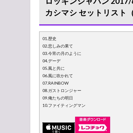
ロッキンジャパン 2017/8
カシマシ セットリスト
01.歴史
02.悲しみの果て
03.今宵の月のように
04.デーデ
05.風と共に
06.風に吹かれて
07.RAINBOW
08.ガストロンジャー
09.俺たちの明日
10.ファイティングマン