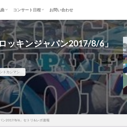
気曲
コンサート日程
お問い合わせ
TAINMENT (旧ジャニーズ)
アルバム
セトリ・まとめ
ライブレポ
カード枠
キンジャパン2017/8/6」
ントカシマシ
2017/8/6」セトリ&レポ速報