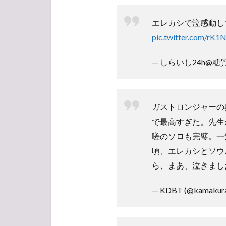
エレカシで泣感動し
pic.twitter.com/rK1N
— しらいし24h@糖質オフ
ガストロンジャーの
で最高すぎた。先生
嗟のソロも完璧。一
頃、エレカシとソウ
ら、まあ、泣きまし
— KDBT (@kamaku