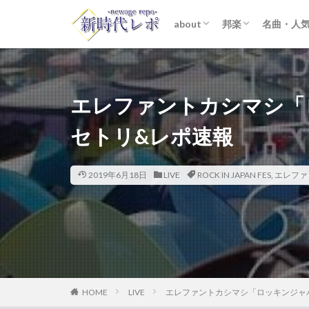
about
邦楽
名曲・人
ライター紹介
プライバシーポリシー
免責事項
STARTO ENTER
女性アイドル
K-POP
洋楽
おすすめ
歌詞考察
エレファントカシマシ「ロッ
セトリ&レポ速報
2019年6月18日
LIVE
ROCK IN JAPAN FES
,
エレファ
HOME
LIVE
エレファントカシマシ「ロッキンジャパン