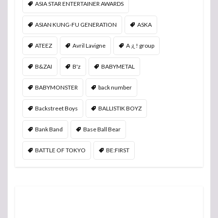
ASIA STAR ENTERTAINER AWARDS
ASIAN KUNG-FU GENERATION
ASKA
ATEEZ
Avril Lavigne
Aぇ! group
B&ZAI
B'z
BABYMETAL
BABYMONSTER
back number
Backstreet Boys
BALLISTIK BOYZ
Bank Band
Base Ball Bear
BATTLE OF TOKYO
BE:FIRST