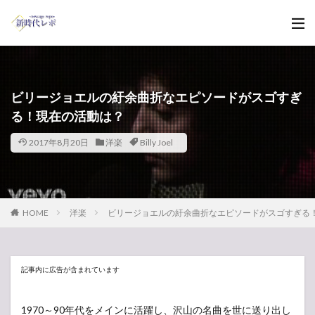
ビリージョエルの紆余曲折なエピソードがスゴすぎ
る！現在の活動は？
2017年8月20日
洋楽
Billy Joel
HOME
洋楽
ビリージョエルの紆余曲折なエピソードがスゴすぎる
記事内に広告が含まれています
1970～90年代をメインに活躍し、沢山の名曲を世に送り出し