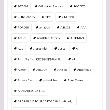
&TEAM
04 Limited Sazabys
10-FEET
20th Century
2PM
7 MEN 侍
7ORDER
a-nation
A.B.C-Z
AAA
ACEes
Acid Black Cherry
ACIDMAN
Ado
Aerosmith
aespa
AI
Aichi Sky Expo(愛知県国際展示場)
aiko
Aimer
AIR JAM
AKB48
AmBitious
Amuse Fes
ap bank fes
Aqua Timez
ARABAKI ROCK FEST
ARASHI LIVE TOUR 2017-2018「untitled」