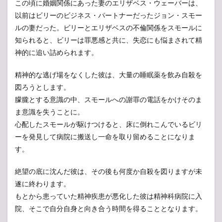
この頃に婚姻関係にあった妻のエリザベス・ウェーバーは、
以前はビリーのビジネス・パートナーだったジョン・スモー
ルの妻だった。ビリーとエリザベスの不倫関係をスモールに
知られると、ビリーは罪悪感と共に、失恋にも悩まされて精
神的に追い詰められます。
精神的な逃げ場をなくした彼は、大量の睡眠薬を飲み自殺を
図ろうとします。
朦朧とする意識の中、スモールへの謝罪の電話をかけそのま
ま意識を失うことに。
心配したスモールが駆けつけると、床に倒れこんでいるビリ
ーを発見して病院に搬送し一命を取り留めることになりま
す。
絶望の底に沈んだ彼は、その後も何度か自殺を図りますが未
遂に終わります。
もとから患っていた精神疾患が悪化した彼は精神科病院に入
院、そこで自分自身と向き合う時間を得ることとなります。