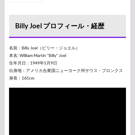
Billy
Joel
プロ
フィ
Billy Joel プロフィール・経歴
ー
ル・
経歴
名前：Billy Joel（ビリー・ジョエル）
2
デビ
本名: William Martin “Billy” Joel
ュー
生年月日：1949年5月9日
から
出身地：アメリカ合衆国ニューヨーク州サウス・ブロンクス
ヒッ
トま
身長：165cm
での
紆余
曲折
3
スキ
ャン
ダラ
スな
女性