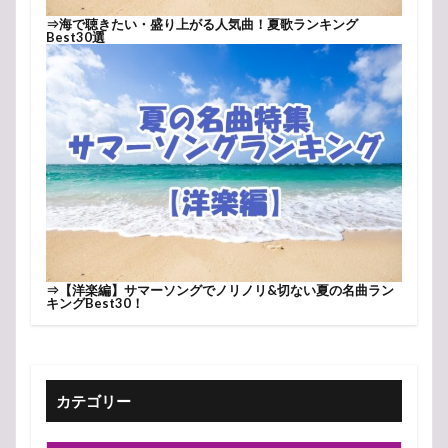
⇒
海で聴きたい・盛り上がる人気曲！夏歌ランキング
Best30選
⇒
【洋楽編】サマーソングでノリノリ&切ない夏の名曲ラン
キングBest30！
カテゴリー