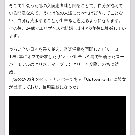
そこで出会った他の入院患者達と関ることで、自分が抱えて
いる問題なんていうのは他の人達に比べればどうってことな
い、自分は克服することが出来ると思えるようになります。
その後、24歳でエリザベスと結婚しますが9年後に離婚してい
ます。
つらい辛い日々を乗り越え、音楽活動を再開したビリーは
1982年にオフで滞在したサン・バルテルミ島で出会ったスー
パーモデルのクリスティ・ブリンクリーと交際、のちに結
婚。
（彼の1983年のヒットナンバーである『Uptown Girl』に彼女
が出演しており、当時話題になった）