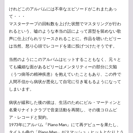
けれどこのアルバムには不幸なエピソードがこれまたあっ
て・・・
マスターテープの回転数を上げた状態でマスタリングが行わ
れるという、嘘のような本当の話によって原型を留めない歌
声に仕上げられリリースされることに。作品を聴いたビリー
は当然、怒り心頭でレコードを道に投げつけたそうです。
当然のようにこのアルバムはヒットすることもなく、元々と
ても繊細な面があるビリーはメンタリティーの部分に欠陥
（うつ病等の精神疾患）を抱えていたこともあり、この件で
人間不信から病状が悪化して自宅に引き篭もるようになって
しまいます。
病状が緩和した後の彼は、生活のためにビル・マーティンと
名乗りナイトクラブで音楽活動を再開し、その後コロムビ
ア・レコードと契約。
1973年にアルバム『Piano Man』にて再デビューを果たし、
タイトル曲の「Piano Man」がスマッシュ・ヒットとなりよう