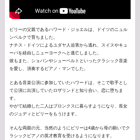
関係
と事
故
4
現在
ビリーの父親であるハワード・ジョエルは、ドイツのニュル
のビ
ンベルクで育ちました。
リー
ジョ
ナチス・ドイツによるユダヤ人迫害から逃れ、スイスやキュ
エル
ーバを経由しニューヨークへと逃亡しました。
の活
彼もまた、ショパンやシューベルトといったクラシック音楽
動
を愛し、演奏するピアノ・マンでした。
5
まと
とある音楽公演に参加していたハワードは、そこで歌手とし
め
て公演に出演していたロザリンドと知り合い、恋に堕ちま
す。
やがて結婚した二人はブロンクスに暮らすようになり、長女
のジュディとビリーをもうけます。
そんな両親の元、当然のようにビリーは4歳から母の願いでク
ラシックピアノの英才教育を受けるようになります。