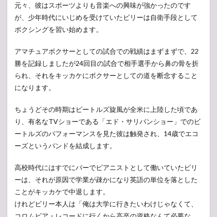
元々、彼はスポーツよりも音楽への興味が強かったのです
が、少年時代にいじめを受けていたビリーは自衛手段として
ボクシングを習い始めます。
アマチュアボクサーとしての試合での戦績はまずまずで、22
勝を記録しましたが24回目の試合で相手選手から鼻の骨を折
られ、それをキッカケにボクサーとしての道を断念すること
になります。
ちょうどその時期はビートルズ旋風が全米に上陸した頃であ
り、有名なTVショーである「エド・サリバンショー」でのビ
ートルズのパフォーマンスを見た彼は触発され、14歳でエコ
ーズというバンドを結成します。
高校時代にはすでにバーでピアニストとして働いていたビリ
ーは、それが原因で学業が疎かになり英語の単位を落とした
ことがキッカケで中退します。
けれどビリー本人は「俺は大学に行きたいわけじゃなくて、
コロムビア・レコードに行くから高卒の資格なんて必要な