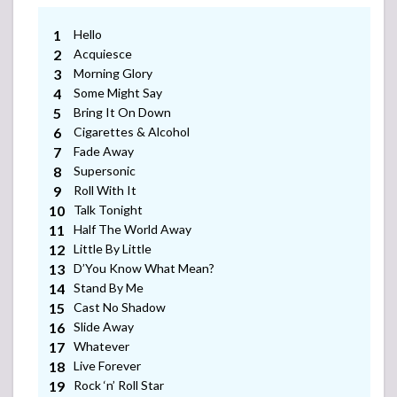
Hello
Acquiesce
Morning Glory
Some Might Say
Bring It On Down
Cigarettes & Alcohol
Fade Away
Supersonic
Roll With It
Talk Tonight
Half The World Away
Little By Little
D’You Know What Mean?
Stand By Me
Cast No Shadow
Slide Away
Whatever
Live Forever
-アンコール-
Rock ‘n’ Roll Star