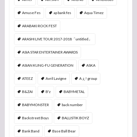
Amuse Fes
ap bank fes
Aqua Timez
ARABAKI ROCK FEST
ARASHI LIVE TOUR 2017-2018「untitled」
ASIA STAR ENTERTAINER AWARDS
ASIAN KUNG-FU GENERATION
ASKA
ATEEZ
Avril Lavigne
Aぇ! group
B&ZAI
B'z
BABYMETAL
BABYMONSTER
back number
Backstreet Boys
BALLISTIK BOYZ
Bank Band
Base Ball Bear