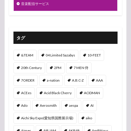
音楽配信サービス
タグ
&TEAM
04 Limited Sazabys
10-FEET
20th Century
2PM
7 MEN 侍
7ORDER
a-nation
A.B.C-Z
AAA
ACEes
Acid Black Cherry
ACIDMAN
Ado
Aerosmith
aespa
AI
Aichi Sky Expo(愛知県国際展示場)
aiko
Aimer
AIR JAM
AKB48
AmBitious