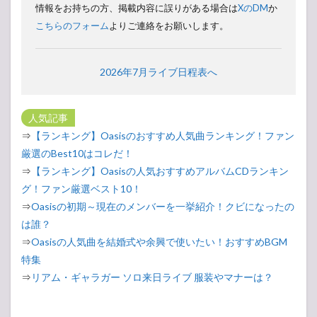
情報をお持ちの方、掲載内容に誤りがある場合は
XのDM
か
こちらのフォーム
よりご連絡をお願いします。
2026年7月ライブ日程表へ
人気記事
⇒
【ランキング】Oasisのおすすめ人気曲ランキング！ファン
厳選のBest10はコレだ！
⇒
【ランキング】Oasisの人気おすすめアルバムCDランキン
グ！ファン厳選ベスト10！
⇒
Oasisの初期～現在のメンバーを一挙紹介！クビになったの
は誰？
⇒
Oasisの人気曲を結婚式や余興で使いたい！おすすめBGM
特集
⇒
リアム・ギャラガー ソロ来日ライブ 服装やマナーは？