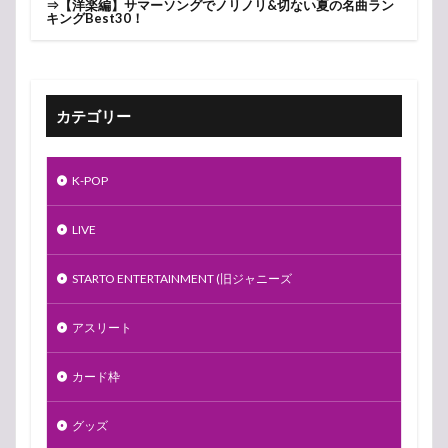
⇒
【洋楽編】サマーソングでノリノリ&切ない夏の名曲ラン
キングBest30！
カテゴリー
K-POP
LIVE
STARTO ENTERTAINMENT (旧ジャニーズ
アスリート
カード枠
グッズ