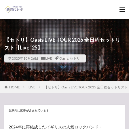
【セトリ】Oasis LIVE TOUR 2025 全日程セットリ
スト【Live ’25】
2025年10月26日
LIVE
Oasis
,
セトリ
HOME
LIVE
【セトリ】Oasis LIVE TOUR 2025 全日程セットリスト【L
記事内に広告が含まれています
2024年に再結成したイギリスの人気ロックバンド・