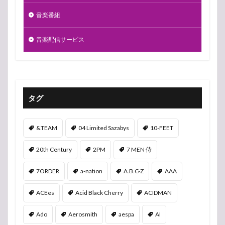
音楽番組
音楽配信サービス
タグ
&TEAM
04 Limited Sazabys
10-FEET
20th Century
2PM
7 MEN 侍
7ORDER
a-nation
A.B.C-Z
AAA
ACEes
Acid Black Cherry
ACIDMAN
Ado
Aerosmith
aespa
AI