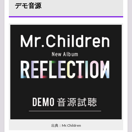
音源
デモ音源
の注
目曲
3
デモ
音源
の保
存方
法
出典：Mr.Children