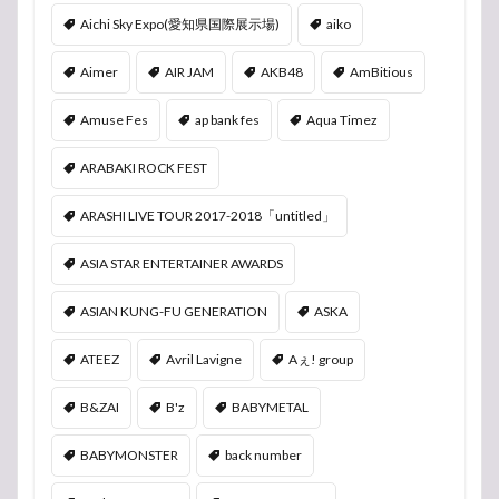
Aichi Sky Expo(愛知県国際展示場)
aiko
Aimer
AIR JAM
AKB48
AmBitious
Amuse Fes
ap bank fes
Aqua Timez
ARABAKI ROCK FEST
ARASHI LIVE TOUR 2017-2018「untitled」
ASIA STAR ENTERTAINER AWARDS
ASIAN KUNG-FU GENERATION
ASKA
ATEEZ
Avril Lavigne
Aぇ! group
B&ZAI
B'z
BABYMETAL
BABYMONSTER
back number