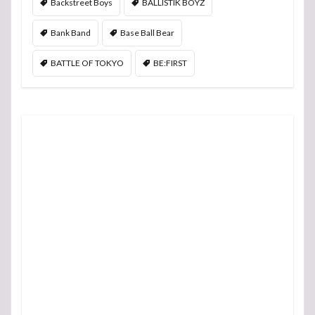
Backstreet Boys
BALLISTIK BOYZ
Bank Band
Base Ball Bear
BATTLE OF TOKYO
BE:FIRST