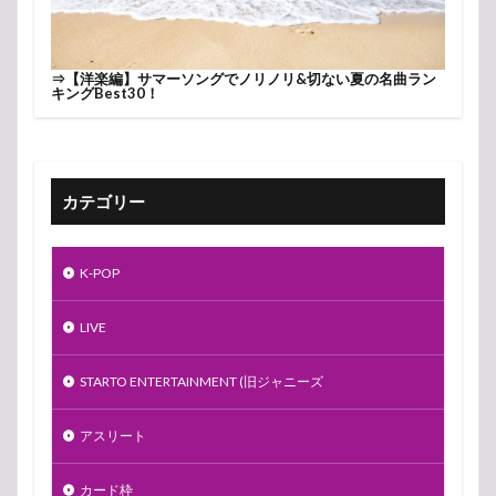
⇒
【洋楽編】サマーソングでノリノリ&切ない夏の名曲ラン
キングBest30！
カテゴリー
K-POP
LIVE
STARTO ENTERTAINMENT (旧ジャニーズ
アスリート
カード枠