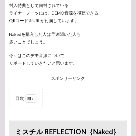
封入特典として同封されている
ライナーノーツには、DEMO音源を視聴できる
QRコード＆URLが付属しています。
Nakedを購入した人は早速聞いた人も
多いことでしょう。
今回はこのデモ音源について
リポートしていきたいと思います。
スポンサーリンク
目次
1
ミスチル
REFLECTION｛Naked｝
デモ音源
2
ミスチル REFLECTION｛Naked｝
デモ