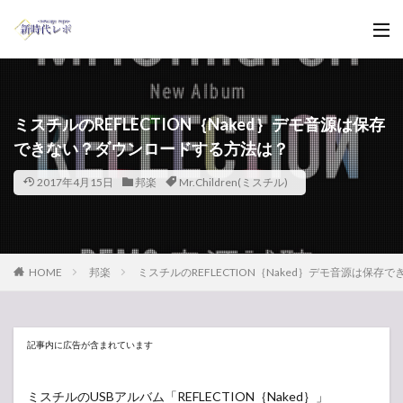
ミスチルのREFLECTION｛Naked｝デモ音源は保存
できない？ダウンロードする方法は？
2017年4月15日
邦楽
Mr.Children(ミスチル)
HOME
邦楽
ミスチルのREFLECTION｛Naked｝デモ音源は保
記事内に広告が含まれています
ミスチルのUSBアルバム「REFLECTION｛Naked｝」