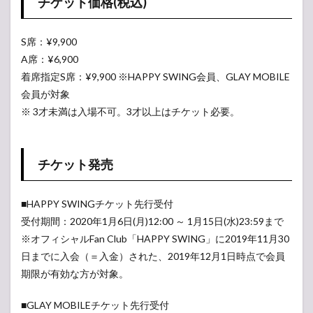
チケット価格(税込)
2.3
チケ
最寄りの駅
ット
S席：¥9,900
当選
倍率
A席：¥6,900
予想
車の場合
着席指定S席：¥9,900 ※HAPPY SWING会員、GLAY MOBILE
会員が対象
※ 3才未満は入場不可。3才以上はチケット必要。
札幌ドーム行きのシャトルバス
チケット発売
最寄り駐車場
■HAPPY SWINGチケット先行受付
受付期間：2020年1月6日(月)12:00 ～ 1月15日(水)23:59まで
※オフィシャルFan Club「HAPPY SWING」に2019年11月30
日までに入会（＝入金）された、2019年12月1日時点で会員
期限が有効な方が対象。
■GLAY MOBILEチケット先行受付