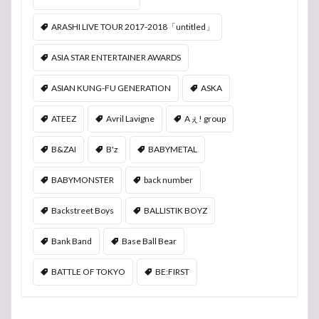
ARASHI LIVE TOUR 2017-2018「untitled」
ASIA STAR ENTERTAINER AWARDS
ASIAN KUNG-FU GENERATION
ASKA
ATEEZ
Avril Lavigne
Aぇ! group
B&ZAI
B'z
BABYMETAL
BABYMONSTER
back number
Backstreet Boys
BALLISTIK BOYZ
Bank Band
Base Ball Bear
BATTLE OF TOKYO
BE:FIRST