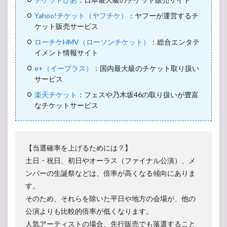
Yahoo!チケット（ヤフチケ）
：ヤフーが運営するチ
ケット販売サービス
ローチケHMV（ローソンチケット）
：総合エンタテ
東京ドーム周辺の最寄り宿泊ホテル
イメント情報サイト
e+（イープラス）
：国内最大級のチケット取り扱い
サービス
楽天チケット
：フェスや乃木坂46の取り扱いが豊富
なチケットサービス
【当選確率を上げるためには？】
土日・祝日、初日やオーラス（ファイナル公演）、メ
ンバーの生誕祭などは、倍率が高くなる傾向にありま
す。
そのため、それらを除いた平日や地方の会場が、他の
公演よりも比較的倍率が低くなります。
人気アーティストの場合、先行販売でも落選すること