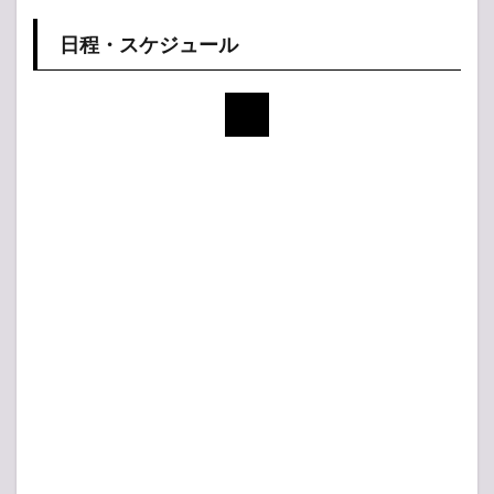
程・
スケ
日程・スケジュール
ジュ
ール
1.2
会場
デー
タ
（ア
クセ
ス・
駐車
場・
ホテ
ル）
1.3
チケ
ット
価格
(税込)
1.4
チケ
ット