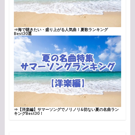
⇒
海で聴きたい・盛り上がる人気曲！夏歌ランキング
Best30選
⇒
【洋楽編】サマーソングでノリノリ&切ない夏の名曲ラン
キングBest30！