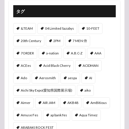
タグ
&TEAM
04 Limited Sazabys
10-FEET
20th Century
2PM
7 MEN 侍
7ORDER
a-nation
A.B.C-Z
AAA
ACEes
Acid Black Cherry
ACIDMAN
Ado
Aerosmith
aespa
AI
Aichi Sky Expo(愛知県国際展示場)
aiko
Aimer
AIR JAM
AKB48
AmBitious
Amuse Fes
ap bank fes
Aqua Timez
ARABAKI ROCK FEST