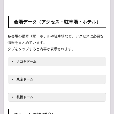
発売
2
GLAY
会場データ（アクセス・駐車場・ホテル）
チケ
ット
当選
各会場の最寄り駅・ホテルや駐車場など、アクセスに必要な
倍率
を予
情報をまとめています。
想し
タブをタップすると内容が表示されます。
てみ
た
ナゴヤドーム
2.1
会場
キャ
パ
東京ドーム
（規
模）
電車の場合：最寄りの駅
2.2
札幌ドーム
エン
トリ
最寄りの駅
ー数