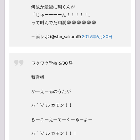
何故か最後に翔くんが
「じゅーーーーん！！！！！」
って叫んでた翔潤😂😂😂😂😂😂
— 嵐レポ (@sho_sakuraiii)
2019年6月30日
ワクワク学校 6/30 昼
蓄音機
かーえーるのうたが
ﾉﾉ｀∀´ル カモン！！
きーこーえーてーくーるーよー
ﾉﾉ｀∀´ル カモン！！！