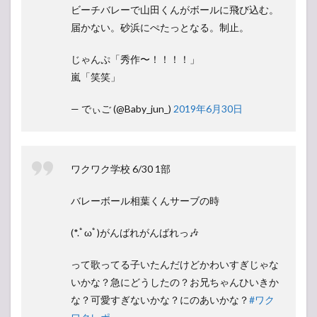
ビーチバレーで山田くんがボールに飛び込む。
届かない。砂浜にぺたっとなる。制止。
じゃんぷ「秀作〜！！！！」
嵐「笑笑」
— でぃご (@Baby_jun_)
2019年6月30日
ワクワク学校 6/30 1部
バレーボール相葉くんサーブの時
(*.ﾟωﾟ)がんばれがんばれっ🎶
って歌ってる子いたんだけどかわいすぎじゃな
いかな？急にどうしたの？お兄ちゃんひいきか
な？可愛すぎないかな？にのあいかな？
#ワク