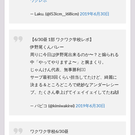
ワクレポ
— Laku. (@l53icm__l68icm)
2019年6月30日
【6/30昼 1部 ワクワク学校レポ】
伊野尾くんバレー
周りに今日は伊野尾出来るのか〜？と煽られる
中「やってやりますよ〜」と腕まくり。
じゃんけん代表、無事勝利🖐🏻
サーブ最初3回くらい担当してたけど、綺麗に
決まる＆ところどころで絶妙なアンダーレシー
ブ。たくさん拳上げてイェイイェイしてたね🙌
— パピコ (@kimiwakirei)
2019年6月30日
ワクワク学校6/30昼