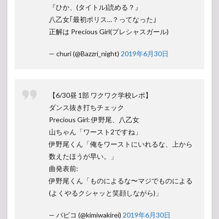
『ひか、(タイトル)読める？』
八乙女｢最初ポリス…？ってなった｣
正解は Precious Girl(プレシャスガール)
— churi (@Bazzri_night)
2019年6月30日
【6/30昼 1部 ワクワク学校レポ】
ダンス抜き打ちチェック
Precious Girl: 伊野尾、八乙女
山ちゃん「ワースト2ですね」
伊野尾くん「俺をワーストにいれるな、上から
数えたほうが早い。」
曲発表前:
伊野尾くん「ものによるな〜マジでものによる
(よくやるクシャッと笑顔しながら)」
— パピコ (@kimiwakirei)
2019年6月30日