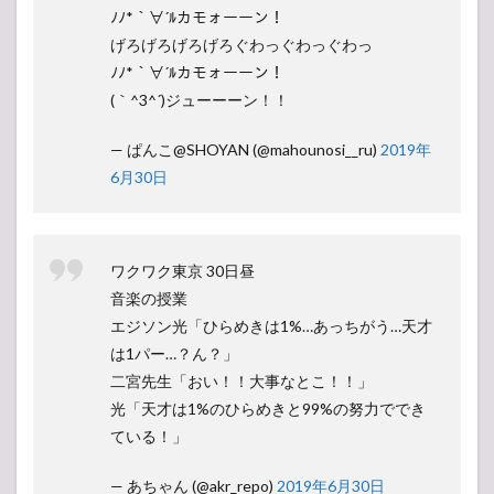
ﾉﾉ*｀∀´ﾙカモォーーン！
げろげろげろげろぐわっぐわっぐわっ
ﾉﾉ*｀∀´ﾙカモォーーン！
(｀^3^´)ジューーーン！！
— ぱんこ@SHOYAN (@mahounosi__ru)
2019年
6月30日
ワクワク東京 30日昼
音楽の授業
エジソン光「ひらめきは1%…あっちがう…天才
は1パー…？ん？」
二宮先生「おい！！大事なとこ！！」
光「天才は1%のひらめきと99%の努力ででき
ている！」
— あちゃん (@akr_repo)
2019年6月30日