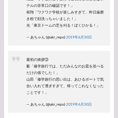
テルの非常口の確認です！」
裕翔「ワクワク学校が楽しみすぎて、昨日歯磨
き粉で顔洗っちゃいました！」
光「東京ドームの芝を刈る！ぼくひかる！」
— あちゃん (@akr_repo)
2019年6月30日
最初の挨拶③
薮「修学旅行では、ただみんなのお皿を並べる
だけの係でした！」
山田「修学旅行の思い出は、あひるボートで気
合い入れて漕ぎすぎて、帰ってこれなくなった
ことです！」
— あちゃん (@akr_repo)
2019年6月30日