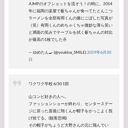
JUMPのオフショットを流そう！の時に、2014
年に福岡の楽屋で薮ちゃんが食べてたとんこつ
ラーメンを全部有岡くんの膝にこぼした写真が
（笑）有岡くんのめちゃくちゃ微妙な薄ら笑い
と満面の笑みでテーブルを拭く薮ちゃんの対比
が最高の1枚でした🍜
— ゆめたん🍳 (@youkina_SMILE)
2019年6月30
日
ワクワク学校 6/30 1部
山コンビ好きの人へ。
ファッションショーが終わり、センターステー
ジに戻った直後に翔くんが帽子をかっこよく投
げ捨てる。(観客悲鳴)
その帽子がちょうど大野さんの元に飛んでい