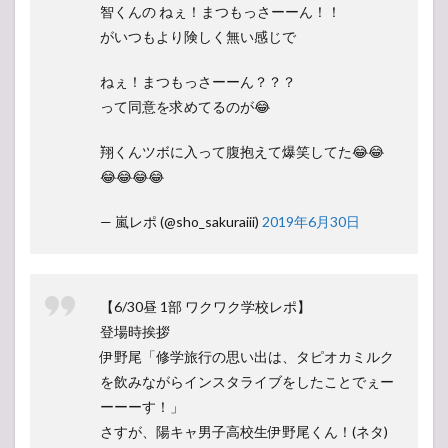
智くんの ねぇ！まつもっさーーん！！
がいつもより険しく無い感じで
ねぇ！まつもっさーーん？？？
って同意を求めてるのが😂
翔くんツボに入って腹抱えて爆笑してた😂😂
😂😂😂😂
— 嵐レポ (@sho_sakuraiii)
2019年6月30日
【6/30昼 1部 ワクワク学校レポ】
登場時挨拶
伊野尾「修学旅行の思い出は、タピオカミルク
を飲みながらインスタライブをしたことでぇー
ーーーす！」
さすが、陽キャ男子高校生伊野尾くん！(ネタ)