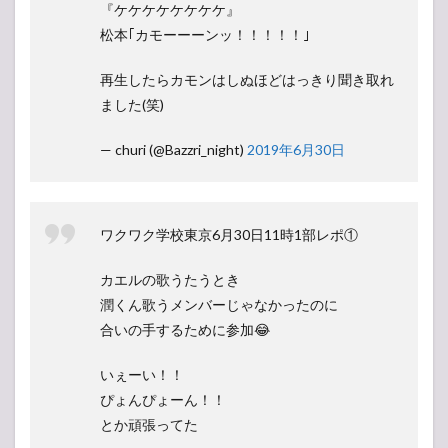
『ケケケケケケケケ』
松本｢カモーーーンッ！！！！！｣
再生したらカモンはしぬほどはっきり聞き取れ
ました(笑)
— churi (@Bazzri_night)
2019年6月30日
ワクワク学校東京6月30日11時1部レポ①
カエルの歌うたうとき
潤くん歌うメンバーじゃなかったのに
合いの手するために参加😂
いぇーい！！
ぴょんぴょーん！！
とか頑張ってた