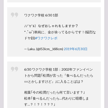
ワクワク学校 6/30 1部
ﾉﾉ`∀´ﾙ）なぜおしゃれをしますか？
* .ﾟωﾟ)単純に、金が余ってるからです！(猛烈な
ドヤ顔)
#ワクワクレポ
— Laku. (@l53icm__l68icm)
2019年6月30日
6/30 ワクワク学校 1部：2002年ファンイベン
トから問題｢松潤が言った『食べるんだったら
○○とかしますけど』｣に入ることばは？
相葉｢今の松潤だったら何て言います？｣
松本｢食べるんだったら…代わりに咀嚼しま
す…？！？！？？？｣