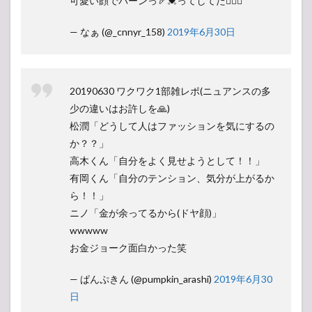
可愛い顔でバーンっ🏹💓ってしてた🤦🏻‍♀️
— なぁ (@_cnnyr_158)
2019年6月30日
20190630 ワクワク1部雑レポ(ニュアンスの多
少の違いはお許しを🙏)
松潤「どうして人はファッションを気にするの
か？？」
高木くん「自分をよく見せようとして！！」
有岡くん「自分のテンション、気分が上がるか
ら！！」
ニノ「金が余ってるから(ドヤ顔)」
wwwww
お金ジョーク面白かった笑
— ぱんぷきん (@pumpkin_arashi)
2019年6月30
日