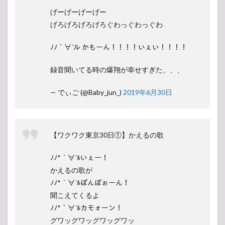
げーげーげーげー
げろげろげろげろぐわっぐわっぐわ
ﾉﾉ｀∀´ル かもーん！！！！いぇい！！！！
録音聞いてる時の爆翔が幸せすぎた、、、
— でぃご (@Baby_jun_)
2019年6月30日
【ワクワク東京30日①】かえるの歌
ﾉﾉ*｀∀´ﾙいぇー！
かえるの歌が
ﾉﾉ*｀∀´ﾙぽんぽぉーん！
聞こえてくるよ
ﾉﾉ*｀∀´ﾙカモォーン！
グワッグワッグワッグワッ