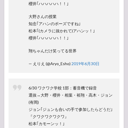
櫻井｢ハハハハハ！！｣
大野さんの授業
知念｢アハンのポーズですね｣
松本｢(カメラに抜かれて)アハンッ！｣
櫻井｢ハハハハハ！！｣
翔ちゃんだけ笑ってる世界
— えりえ (@Aryo_Esho)
2019年6月30日
6/30 ワクワク学校 1部：蓄音機で録音
選抜→大野・櫻井・相葉・裕翔・高木・ジョン
(有岡)
ジョン｢ジュンも合いの手で参加したらどうだ｣
『クワクワクワクワ』
松本｢カモーンッ！｣