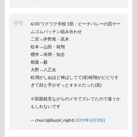
6/30 ワクワク学校 1部：ビーチバレーの罰ゲー
ムゴムパッチン組み合わせ
二宮→伊野尾・高木
松本→山田・裕翔
櫻井→有岡・知念
相葉→藪
大野→八乙女
松潤がしぬほど伸ばしてて(笑)裕翔がビビりす
ぎて顔と手がずっとオネエだった(笑)
※双眼鏡見ながらのメモでズレてたので違うか
もしれないです
— churi (@Bazzri_night)
2019年6月30日