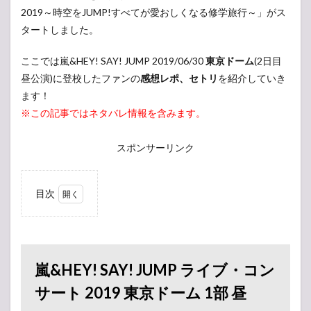
2019～時空をJUMP!すべてが愛おしくなる修学旅行～」がス
タートしました。
ここでは嵐&HEY! SAY! JUMP 2019/06/30
東京ドーム
(2日目
昼公演)に登校したファンの
感想レポ、セトリ
を紹介していき
ます！
※この記事ではネタバレ情報を含みます。
スポンサーリンク
目次
1
嵐
&HEY!
SAY!
JUMP
嵐&HEY! SAY! JUMP ライブ・コン
ライ
ブ・コ
サート 2019 東京ドーム 1部 昼
ンサー