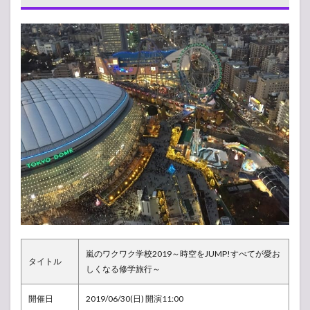
ト
2019
東京ド
ーム 1
部 昼
1.1
現
地・
会場
の様
子
1.2
ライ
ブレ
ポ
（感
想）
2
嵐のワクワク学校2019～時空をJUMP!すべてが愛お
【ア
タイトル
しくなる修学旅行～
ンケ
ー
ト】
開催日
2019/06/30(日) 開演11:00
人気