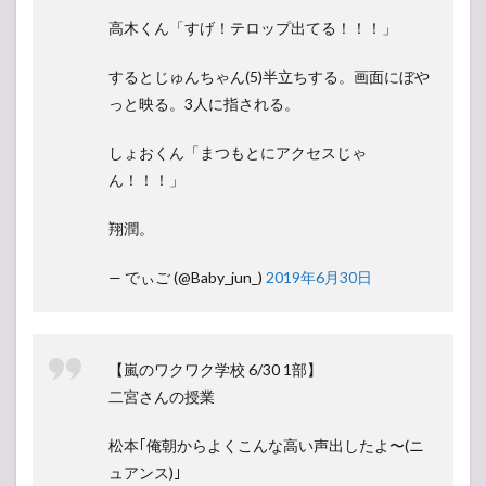
高木くん「すげ！テロップ出てる！！！」
するとじゅんちゃん(5)半立ちする。画面にぼや
っと映る。3人に指される。
しょおくん「まつもとにアクセスじゃ
ん！！！」
翔潤。
— でぃご (@Baby_jun_)
2019年6月30日
【嵐のワクワク学校 6/30 1部】
二宮さんの授業
松本｢俺朝からよくこんな高い声出したよ〜(ニ
ュアンス)｣