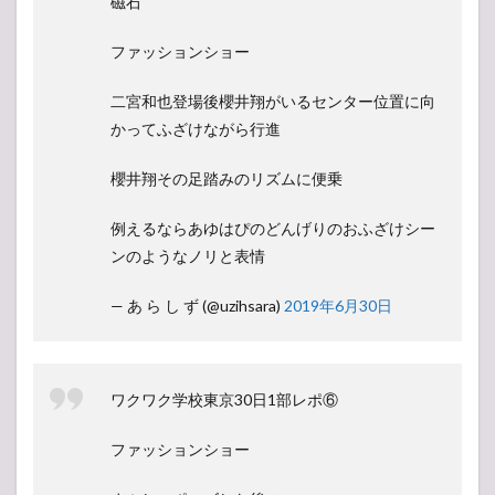
磁石
ファッションショー
二宮和也登場後櫻井翔がいるセンター位置に向
かってふざけながら行進
櫻井翔その足踏みのリズムに便乗
例えるならあゆはぴのどんげりのおふざけシー
ンのようなノリと表情
— あ ら し ず (@uzihsara)
2019年6月30日
ワクワク学校東京30日1部レポ⑥
ファッションショー