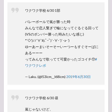
ワクワク学校 6/30 1部
バレーボールで嵐が勝った時
みんなで恋人繋ぎで輪になってぐるぐる回って
(VSのボンバー勝った時みたいな感じ)
*'◇')ﾉﾉ`∀´ﾙ).ﾟｰﾟ)´･∀･`)`･з･´)
ゆーあーまいそーそーいーつーもすぐそーばに
あるーーー
ってみんなで歌ってて可愛かったゴコイチ🥺
#
ワクワクレポ
— Laku. (@l53icm__l68icm)
2019年6月30日
ワクワク学校 6/30 昼
嵐じゃないけど、