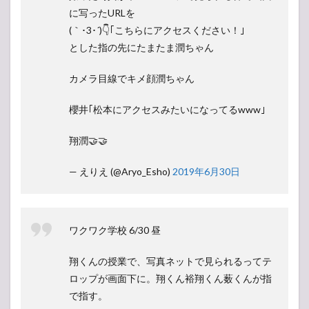
に写ったURLを
(｀･3･´)👇｢こちらにアクセスください！｣
とした指の先にたまたま潤ちゃん
カメラ目線でキメ顔潤ちゃん
櫻井｢松本にアクセスみたいになってるwww｣
翔潤🤝🤝
— えりえ (@Aryo_Esho)
2019年6月30日
ワクワク学校 6/30 昼
翔くんの授業で、写真ネットで見られるってテ
ロップが画面下に。翔くん裕翔くん薮くんが指
で指す。