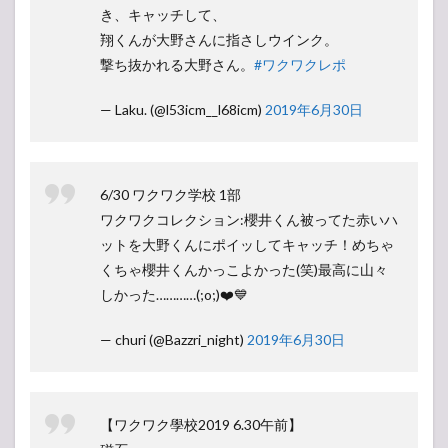
き、キャッチして、
翔くんが大野さんに指さしウインク。
撃ち抜かれる大野さん。
#ワクワクレポ
— Laku. (@l53icm__l68icm)
2019年6月30日
6/30 ワクワク学校 1部
ワクワクコレクション:櫻井くん被ってた赤いハ
ットを大野くんにポイッしてキャッチ！めちゃ
くちゃ櫻井くんかっこよかった(笑)最高に山々
しかった…………(;o;)❤️💙
— churi (@Bazzri_night)
2019年6月30日
【ワクワク學校2019 6.30午前】