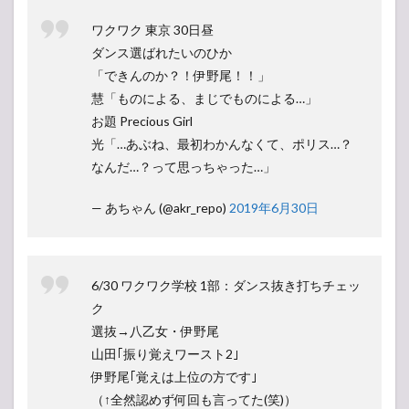
ワクワク 東京 30日昼
ダンス選ばれたいのひか
「できんのか？！伊野尾！！」
慧「ものによる、まじでものによる…」
お題 Precious Girl
光「…あぶね、最初わかんなくて、ポリス…？
なんだ…？って思っちゃった…」
— あちゃん (@akr_repo)
2019年6月30日
6/30 ワクワク学校 1部：ダンス抜き打ちチェッ
ク
選抜→八乙女・伊野尾
山田｢振り覚えワースト2｣
伊野尾｢覚えは上位の方です｣
（↑全然認めず何回も言ってた(笑)）