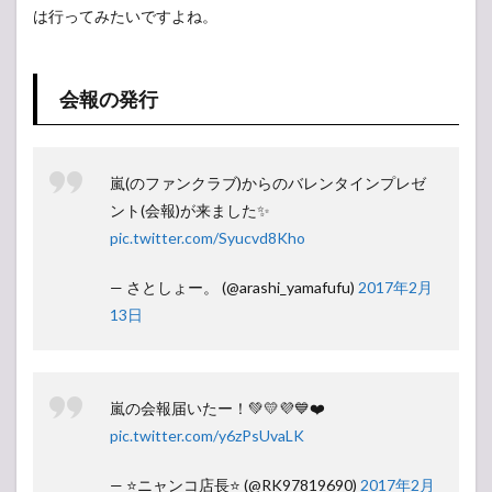
は？
は行ってみたいですよね。
3
まと
め
会報の発行
嵐(のファンクラブ)からのバレンタインプレゼ
ント(会報)が来ました✨
pic.twitter.com/Syucvd8Kho
— さとしょー。 (@arashi_yamafufu)
2017年2月
13日
嵐の会報届いたー！💚💛💜💙❤️
pic.twitter.com/y6zPsUvaLK
— ⭐️ニャンコ店長⭐️ (@RK97819690)
2017年2月