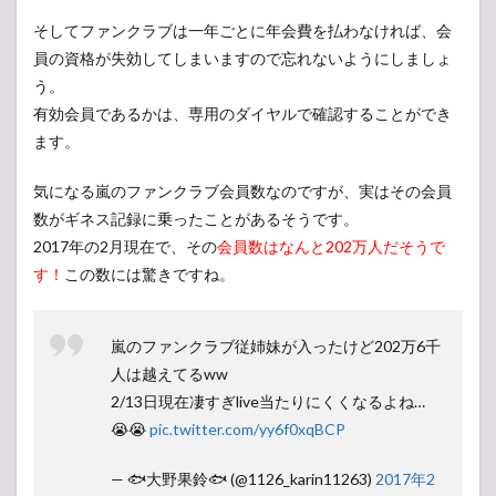
そしてファンクラブは一年ごとに年会費を払わなければ、会
員の資格が失効してしまいますので忘れないようにしましょ
う。
有効会員であるかは、専用のダイヤルで確認することができ
ます。
気になる嵐のファンクラブ会員数なのですが、実はその会員
数がギネス記録に乗ったことがあるそうです。
2017年の2月現在で、その
会員数はなんと202万人だそうで
す！
この数には驚きですね。
嵐のファンクラブ従姉妹が入ったけど202万6千
人は越えてるww
2/13日現在凄すぎlive当たりにくくなるよね…
😭😭
pic.twitter.com/yy6f0xqBCP
— 🐟大野果鈴🐟 (@1126_karin11263)
2017年2