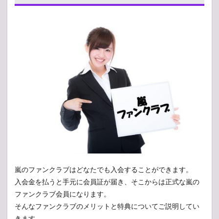
メリ
ット
は？
1.1
コン
サー
トチ
ケッ
ト優
先受
付
1.2
コン
サー
ト以
外の
イベ
嵐のファンクラブはどなたでも入会することができます。
ント
入会金を払うと手元に会員証が届き、そこからは正式な嵐の
応募
権利
ファンクラブ会員になります。
そんなファンクラブのメリットと特典についてご説明してい
1.3
会報
きます。