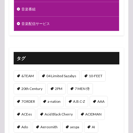
音楽番組
音楽配信サービス
タグ
&TEAM
04 Limited Sazabys
10-FEET
20th Century
2PM
7 MEN 侍
7ORDER
a-nation
A.B.C-Z
AAA
ACEes
Acid Black Cherry
ACIDMAN
Ado
Aerosmith
aespa
AI