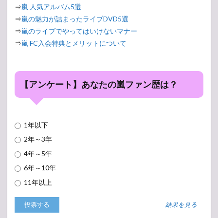
⇒
嵐 人気アルバム5選
⇒
嵐の魅力が詰まったライブDVD5選
⇒
嵐のライブでやってはいけないマナー
⇒
嵐 FC入会特典とメリットについて
【アンケート】あなたの嵐ファン歴は？
1年以下
2年～3年
4年～5年
6年～10年
11年以上
結果を見る