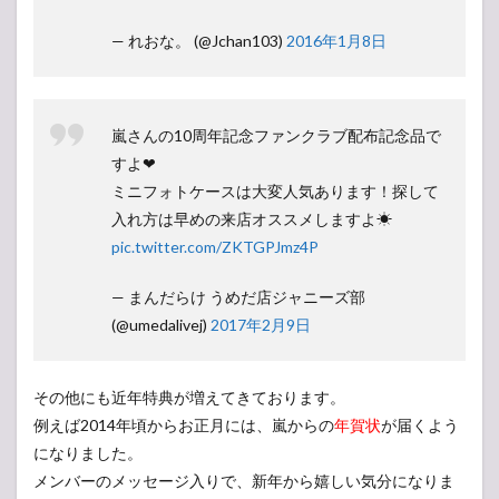
— れおな。 (@Jchan103)
2016年1月8日
嵐さんの10周年記念ファンクラブ配布記念品で
すよ❤
ミニフォトケースは大変人気あります！探して
入れ方は早めの来店オススメしますよ☀
pic.twitter.com/ZKTGPJmz4P
— まんだらけ うめだ店ジャニーズ部
(@umedalivej)
2017年2月9日
その他にも近年特典が増えてきております。
例えば2014年頃からお正月には、嵐からの
年賀状
が届くよう
になりました。
メンバーのメッセージ入りで、新年から嬉しい気分になりま