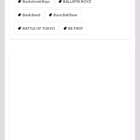
Backstreet Boys
BALLISTIK BOYZ
Bank Band
Base Ball Bear
BATTLE OF TOKYO
BE:FIRST