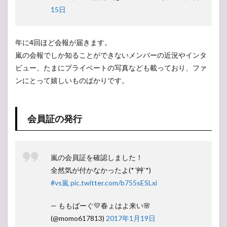
15日
年に4回ほど会報が届きます。
嵐の会報でしか知ることができないメンバーの近況やインタ
ビュー、たまにプライベートの写真なども載っており、ファ
ンにとって嬉しいものばかりです。
会員証の発行
嵐の会員証を確認しました！
全然気が付かなかったよ(*´艸`*)
#vs嵐
pic.twitter.com/b755sESLxi
— ももばーぐ💛春ょはよ来い🌸
(@momo617813)
2017年1月19日