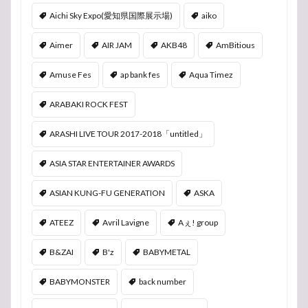
Aichi Sky Expo(愛知県国際展示場)
aiko
Aimer
AIR JAM
AKB48
AmBitious
Amuse Fes
ap bank fes
Aqua Timez
ARABAKI ROCK FEST
ARASHI LIVE TOUR 2017-2018「untitled」
ASIA STAR ENTERTAINER AWARDS
ASIAN KUNG-FU GENERATION
ASKA
ATEEZ
Avril Lavigne
Aぇ! group
B&ZAI
B'z
BABYMETAL
BABYMONSTER
back number