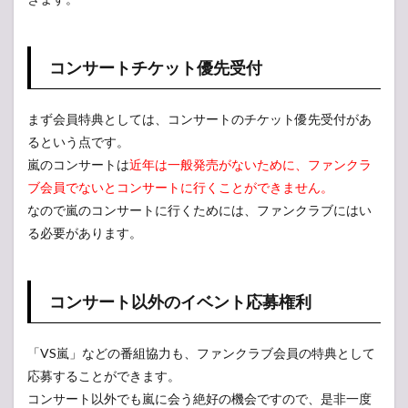
の発
行
1.4
コンサートチケット優先受付
会員
証の
発行
まず会員特典としては、コンサートのチケット優先受付があ
1.5
るという点です。
その
嵐のコンサートは
近年は一般発売がないために、ファンクラ
他の
ブ会員でないとコンサートに行くことができません。
嬉し
い特
なので嵐のコンサートに行くためには、ファンクラブにはい
典の
る必要があります。
数々
2
嵐の
コンサート以外のイベント応募権利
ファ
ンク
ラブ
の年
「VS嵐」などの番組協力も、ファンクラブ会員の特典として
会費
応募することができます。
や注
コンサート以外でも嵐に会う絶好の機会ですので、是非一度
意点