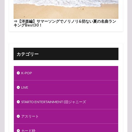
⇒
【洋楽編】サマーソングでノリノリ&切ない夏の名曲ラン
キングBest30！
カテゴリー
K-POP
LIVE
STARTO ENTERTAINMENT (旧ジャニーズ
アスリート
カード枠