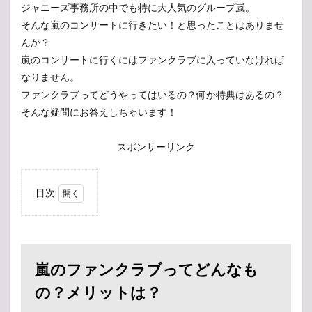
ジャニーズ事務所の中でも特に大人気のグループ嵐。
そんな嵐のコンサートに行きたい！と思ったことはありませ
んか？
嵐のコンサートに行くにはファンクラブに入っていなければ
なりません。
ファンクラブってどうやってはいるの？何か特典はあるの？
そんな疑問にお答えしちゃいます！
スポンサーリンク
目次
1
嵐の
ファ
ンク
ラブ
嵐のファンクラブってどんなも
って
どん
の？メリットは？
なも
の？